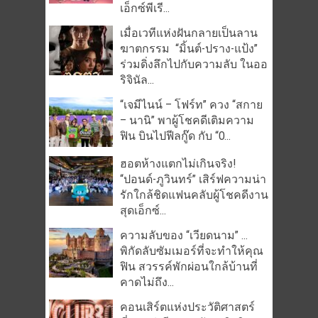
เอ็กซ์พีเรี...
เมื่อเวทีแห่งฝันกลายเป็นลาน
ฆาตกรรม “มิ้นต์-ปราง-แป้ง”
ร่วมดิ่งลึกไปกับความลับ ในออ
ริจินัล...
“เจมีไนน์ – โฟร์ท” ควง “สกาย
– นานิ” พาผู้โชคดีเติมความ
ฟิน บินไปฟีลกู๊ด กับ “O...
ฮอตห้างแตกไม่เกินจริง!
“ปอนด์-ภูวินทร์” เสิร์ฟความน่า
รักใกล้ชิดแฟนคลับผู้โชคดีงาน
สุดเอ็กซ์...
ความลับของ “เวียดนาม” …
พิกัดลับซัมเมอร์ที่จะทำให้คุณ
ฟิน สวรรค์พักผ่อนใกล้บ้านที่
คาดไม่ถึง...
คอนเสิร์ตแห่งประวัติศาสตร์