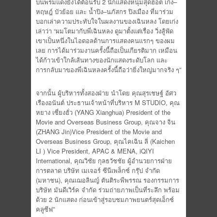
บนพรมแดงยังได้ต้อนรับ 2 นักแสดงหนุ่มสุดฮอต เก่ง–
หฤษฎ์ บัวย้อย และ น้ำปิง–นภัสกร ปิงเมือง ที่มาร่วม
บอกเล่าความประทับใจในผลงานของเฉินหลง โดยเก่ง
เล่าว่า “ผมโตมากับพี่เฉินหลง ดูมาตั้งแต่เรื่อง วิ่งสู้ฟัด
เขาเป็นหนึ่งในไอดอลด้านการแสดงคนแรกๆ ของผม
เลย การได้มาร่วมงานครั้งนี้ถือเป็นเกียรติมาก เหมือน
ได้ก้าวเข้าใกล้เส้นทางของนักแสดงระดับโลก และ
การกลับมาของพี่เฉินหลงครั้งนี้ถือว่ายิ่งใหญ่มากจริง ๆ”
จากนั้น ผู้บริหารทั้งสองฝ่าย นำโดย คุณสุรเชษฐ์ อัศว
เรืองอนันต์ ประธานเจ้าหน้าที่บริหาร M STUDIO, คุณ
หยาง เซี่ยงฮั่ว (YANG Xianghua) President of the
Movie and Overseas Business Group, คุณจาง จิน
(ZHANG Jin)Vice President of the Movie and
Overseas Business Group, คุณไคเฉิน ลิ่ (Kaichen
LI ) Vice President, APAC & MENA, iQIYI
International, คุณวิชัย กุลธวัชชัย ผู้อำนวยการฝ่าย
การตลาด บริษัท เมเจอร์ ซีนีเพล็กซ์ กรุ๊ป จำกัด
(มหาชน), คุณเฌอลินญ์ ตันติระพีพรรณ รองกรรมการ
บริษัท มันดีเวิร์ค จำกัด ร่วมถ่ายภาพเป็นที่ระลึก พร้อม
ด้วย 2 นักแสดง ก่อนเข้าสู่รอบชมภาพยนตร์สุดเอ็กซ์
คลูซีฟ”