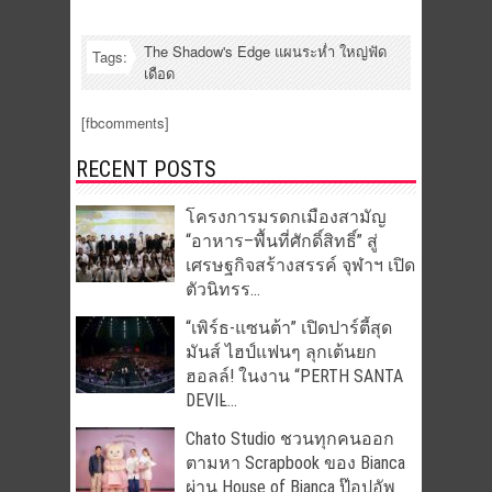
The Shadow's Edge แผนระห่ำ ใหญ่ฟัด
Tags:
เดือด
[fbcomments]
RECENT POSTS
โครงการมรดกเมืองสามัญ
“อาหาร–พื้นที่ศักดิ์สิทธิ์” สู่
เศรษฐกิจสร้างสรรค์ จุฬาฯ เปิด
ตัวนิทรร...
“เพิร์ธ-แซนต้า” เปิดปาร์ตี้สุด
มันส์ ไฮป์แฟนๆ ลุกเต้นยก
ฮอลล์! ในงาน “PERTH SANTA
DEVIL̵...
Chato Studio ชวนทุกคนออก
ตามหา Scrapbook ของ Bianca
ผ่าน House of Bianca ป๊อปอัพ