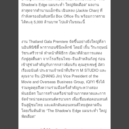
Shadow’s Edge แผนระห่ำ ใหญ่ฟัดเดือด” ผลงาน
ล่าสุดจากตำนานแอ็กชัน เฉินหลง (Jackie Chan) ที่
กำลังครองอันดับหนึ่ง Box Office จีน พร้อมกวาดราย
ได้ทะลุ 5,000 ล้านบาท ไปแล้วในขณะนี้
งาน Thailand Gala Premiere จัดขึ้นอย่างยิ่งใหญ่ที่ลา
นอินฟินิซิตี้ พารากอนซีนีเพล็กซ์ โดยมี เจิ้น วีระกฤษณ์
วัชระศรีวราห์ ทำหน้าที่พิธีกร เปิดเวทีด้วยการแสดง
กังฟูสุดตื่นตา จากโรงเรียนไทย–จีนเส้าหลินกังฟู ก่อน
เข้าสู่ช่วงสำคัญกับการกล่าวต้อนรับ คุณสุรเชษฐ์ อัศว
เรืองอนันต์ ประธานเจ้าหน้าที่บริหาร M STUDIO และ
คุณจาง จิน (ZHANG Jin) Vice President of the
Movie and Overseas Business Group, iQIYI ซึ่งได้
ร่วมพูดคุยถึงความร่วมมือครั้งสำคัญระหว่างสอง
พันธมิตร ในการสร้างเครือข่ายด้านการตลาดและการ
จัดจำหน่ายคอนเทนต์ครบวงจร เพื่อเชื่อมต่อคอนเทนต์
จีนสู่ผู้ชมไทย และผลักดันคอนเทนต์ไทยสู่ตลาดจีน
โดยเริ่มต้นด้วย “The Shadow’s Edge แผนระห่ำ ใหญ่
ฟัดเดือด”