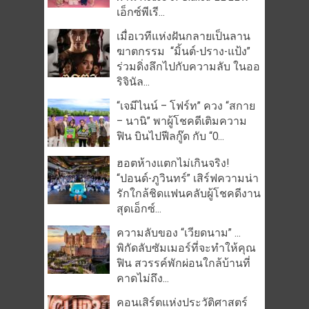
เอ็กซ์พีเรี...
เมื่อเวทีแห่งฝันกลายเป็นลาน
ฆาตกรรม “มิ้นต์-ปราง-แป้ง”
ร่วมดิ่งลึกไปกับความลับ ในออ
ริจินัล...
“เจมีไนน์ – โฟร์ท” ควง “สกาย
– นานิ” พาผู้โชคดีเติมความ
ฟิน บินไปฟีลกู๊ด กับ “O...
ฮอตห้างแตกไม่เกินจริง!
“ปอนด์-ภูวินทร์” เสิร์ฟความน่า
รักใกล้ชิดแฟนคลับผู้โชคดีงาน
สุดเอ็กซ์...
ความลับของ “เวียดนาม” …
พิกัดลับซัมเมอร์ที่จะทำให้คุณ
ฟิน สวรรค์พักผ่อนใกล้บ้านที่
คาดไม่ถึง...
คอนเสิร์ตแห่งประวัติศาสตร์