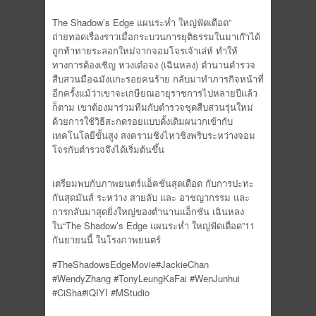
The Shadow’s Edge แผนระห่ำ ใหญ่ฟัดเดือด”
ถ่ายทอดเรื่องราวเมื่อกระบวนการยุติธรรมในมาเก๊าได้
ถูกท้าทายระลอกใหม่จากจอมโจรเจ้าเล่ห์ ทำให้
ทางการต้องเชิญ หวงเต๋อจง (เฉินหลง) ตำนานตำรวจ
สืบสวนมือฉมังแกะรอยคนร้าย กลับมาทำภารกิจหน้าที่
อีกครั้งแม้ว่าเขาจะเกษียณอายุราชการไปหลายปีแล้ว
ก็ตาม เขาต้องมาร่วมทีมกับตำรวจชุดสืบสวนรุ่นใหม่
ด้วยการใช้วิธีสะกดรอยแบบดั้งเดิมผนวกเข้ากับ
เทคโนโลยีขั้นสูง สงครามชิงไหวชิงพริบระหว่างจอม
โจรกับตำรวจจึงได้เริ่มต้นขึ้น
เตรียมพบกับภาพยนตร์แอ็คชั่นสุดเดือด กับการปะทะ
กันสุดมันส์ ระหว่าง สายลับ และ อาชญากรรม และ
การกลับมาสุดยิ่งใหญ่ของตำนานแอ็กชัน เฉินหลง
ใน“The Shadow’s Edge แผนระห่ำ ใหญ่ฟัดเดือด”11
กันยายนนี้ ในโรงภาพยนตร์
#TheShadowsEdgeMovie#JackieChan
#WendyZhang #TonyLeungKaFai #WenJunhui
#CiSha#iQIYI #MStudio