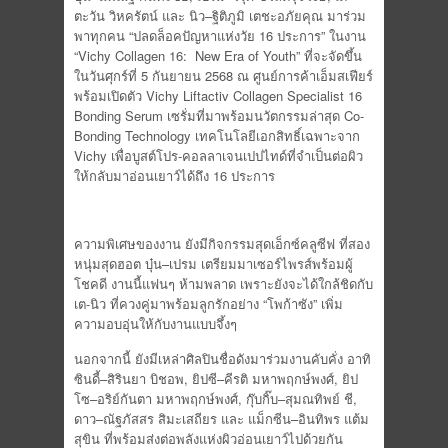
ตะวัน วิหครัตน์ และ นิว–ฐิติภูมิ เตชะอภัยคุณ มาร่วม
พาทุกคน “ปลดล็อคปัญหาแห่งวัย 16 ประการ” ในงาน
“Vichy Collagen 16: New Era of Youth” ที่จะจัดขึ้น
ในวันศุกร์ที่ 5 กันยายน 2568 ณ ศูนย์การค้าเอ็มสเฟียร์
พร้อมเปิดตัว Vichy Liftactiv Collagen Specialist 16
Bonding Serum เซรั่มที่มาพร้อมนวัตกรรมล่าสุด Co-
Bonding Technology เทคโนโลยีเอกสิทธิ์เฉพาะจาก
Vichy เพื่อบูสต์โปร-คอลลาเจนเปปไทด์ที่จำเป็นต่อผิว
ให้กลับมาอ่อนเยาว์ได้ถึง 16 ประการ
ความพิเศษของงาน ยังมีกิจกรรมสุดเอ็กซ์คลูซีฟ ที่สอง
หนุ่มสุดฮอต บุ๋น–เปรม เตรียมมาเซอร์ไพรส์พร้อมผู้
โชคดี งานนี้แฟนๆ ห้ามพลาด เพราะยังจะได้ใกล้ชิดกับ
เต-นิว ที่ควงคู่มาพร้อมลูกรักอย่าง “โพก้าซัง” เพิ่ม
ความอบอุ่นให้กับงานแบบจึ้งๆ
นอกจากนี้ ยังมีเหล่าศิลปินชื่อดังมาร่วมงานคับคั่ง อาทิ
ซินดี้–สิรินยา บิชอพ, ยิปซี–คีรติ มหาพฤกษ์พงศ์, ยิป
โซ–อริย์กันตา มหาพฤกษ์พงศ์, กุ๊บกิ๊บ–สุมณทิพย์ ชี,
ดาว–ณัฐภัสสร สิมะเสถียร และ แม็กซีน–อินทิพร แต้ม
สุขิน ที่พร้อมส่งต่อพลังแห่งผิวอ่อนเยาว์ไปด้วยกัน