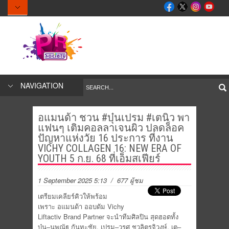
NAVIGATION
อแมนด้า ชวน #บุ๋นเปรม #เตนิว พา
แฟนๆ เติมคอลลาเจนผิว ปลดล็อค
ปัญหาแห่งวัย 16 ประการ ที่งาน
VICHY COLLAGEN 16: NEW ERA OF
YOUTH 5 ก.ย. 68 ที่เอ็มสเฟียร์
1 September 2025 5:13
/ 677 ผู้ชม
เตรียมเคลียร์คิวให้พร้อม
เพราะ อแมนด้า ออบดัม Vichy
Liftactiv Brand Partner จะนำทีมศิลปิน สุดฮอตทั้ง
บุ๋น–นพณัฐ กันทะชัย, เปรม–วรุศ ชวลิตรุจิวงษ์, เต–