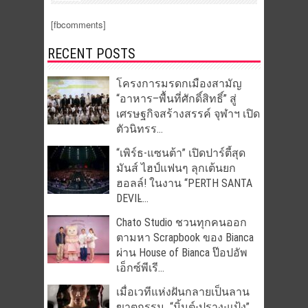
[fbcomments]
RECENT POSTS
โครงการมรดกเมืองสามัญ
“อาหาร–พื้นที่ศักดิ์สิทธิ์” สู่
เศรษฐกิจสร้างสรรค์ จุฬาฯ เปิด
ตัวนิทรร...
“เพิร์ธ-แซนต้า” เปิดปาร์ตี้สุด
มันส์ ไฮป์แฟนๆ ลุกเต้นยก
ฮอลล์! ในงาน “PERTH SANTA
DEVIL̵...
Chato Studio ชวนทุกคนออก
ตามหา Scrapbook ของ Bianca
ผ่าน House of Bianca ป๊อปอัพ
เอ็กซ์พีเรี...
เมื่อเวทีแห่งฝันกลายเป็นลาน
ฆาตกรรม “มิ้นต์-ปราง-แป้ง”