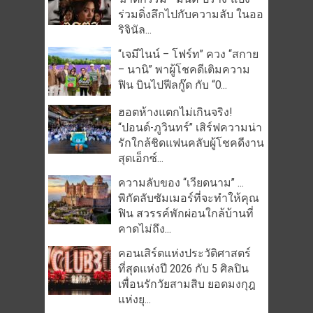
ร่วมดิ่งลึกไปกับความลับ ในออ
ริจินัล...
“เจมีไนน์ – โฟร์ท” ควง “สกาย
– นานิ” พาผู้โชคดีเติมความ
ฟิน บินไปฟีลกู๊ด กับ “O...
ฮอตห้างแตกไม่เกินจริง!
“ปอนด์-ภูวินทร์” เสิร์ฟความน่า
รักใกล้ชิดแฟนคลับผู้โชคดีงาน
สุดเอ็กซ์...
ความลับของ “เวียดนาม” …
พิกัดลับซัมเมอร์ที่จะทำให้คุณ
ฟิน สวรรค์พักผ่อนใกล้บ้านที่
คาดไม่ถึง...
คอนเสิร์ตแห่งประวัติศาสตร์
ที่สุดแห่งปี 2026 กับ 5 ศิลปิน
เพื่อนรักวัยสามสิบ ยอดมงกุฎ
แห่งยุ...