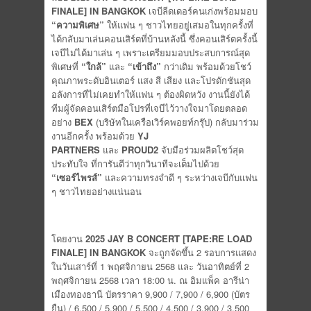
FINALE] IN BANGKOK
เจบีลีดเดอร์คนเก่งพร้อมมอบ
“ความพิเศษ”
ให้แฟน ๆ ชาวไทยอยู่เสมอในทุกครั้งที่
ได้กลับมาเล่นคอนเสิร์ตที่บ้านหลังนี้ ซึ่งคอนเสิร์ตครั้งนี้
เจบีไม่ได้มาเล่น ๆ เพราะเตรียมมอบประสบการณ์สุด
พิเศษที่
“ใกล้”
และ
“เข้าถึง”
กว่าเดิม พร้อมด้วยโชว์
คุณภาพระดับอินเตอร์ แสง สี เสียง และโปรดักชันสุด
อลังการที่ไม่เคยทำให้แฟน ๆ ต้องผิดหวัง งานนี้ยังได้
ทีมผู้จัดคอนเสิร์ตมือโปรที่เจบีไว้วางใจมาโดยตลอด
อย่าง
BEX
(บริษัทในเครือเวิร์คพอยท์กรุ๊ป) กลับมาร่วม
งานอีกครั้ง พร้อมด้วย
YJ
PARTNERS
และ
PROUD2
จับมือร่วมผลิตโชว์สุด
ประทับใจ ที่การันตีว่าทุกวินาทีจะเต็มไปด้วย
“เซอร์ไพรส์”
และความทรงจำดี ๆ ระหว่างเจบีกับแฟน
ๆ ชาวไทยอย่างแน่นอน
โดยงาน
2025 JAY B CONCERT [TAPE:RE LOAD
FINALE] IN BANGKOK
จะถูกจัดขึ้น 2 รอบการแสดง
ในวันเสาร์ที่ 1 พฤศจิกายน 2568 และ วันอาทิตย์ที่ 2
พฤศจิกายน 2568 เวลา 18:00 น. ณ อิมแพ็ค อารีน่า
เมืองทองธานี บัตรราคา 9,900 / 7,900 / 6,900 (บัตร
ยืน) / 6,500 / 5,900 / 5,500 / 4,500 / 3,900 / 3,500