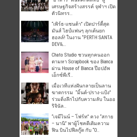
เศรษฐกิจสร้างสรรค์ จุฬาฯ เปิด
ตัวนิทรร...
“เพิร์ธ-แซนต้า” เปิดปาร์ตี้สุด
มันส์ ไฮป์แฟนๆ ลุกเต้นยก
ฮอลล์! ในงาน “PERTH SANTA
DEVIL̵...
Chato Studio ชวนทุกคนออก
ตามหา Scrapbook ของ Bianca
ผ่าน House of Bianca ป๊อปอัพ
เอ็กซ์พีเรี...
เมื่อเวทีแห่งฝันกลายเป็นลาน
ฆาตกรรม “มิ้นต์-ปราง-แป้ง”
ร่วมดิ่งลึกไปกับความลับ ในออ
ริจินัล...
“เจมีไนน์ – โฟร์ท” ควง “สกาย
– นานิ” พาผู้โชคดีเติมความ
ฟิน บินไปฟีลกู๊ด กับ “O...