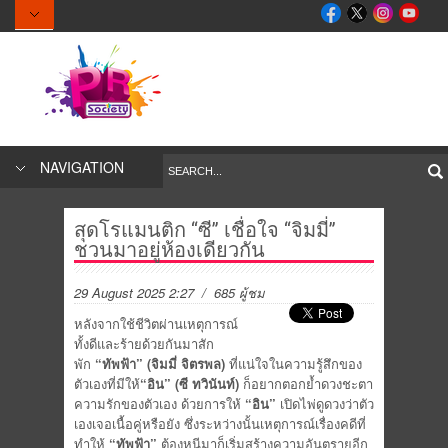
NAVIGATION
สุดโรแมนติก “ซี” เชื่อใจ “จิมมี่”
ชวนมาอยู่ห้องเดียวกัน
29 August 2025 2:27
/ 685 ผู้ชม
หลังจากใช้ชีวิตผ่านเหตุการณ์
ทั้งดีและร้ายด้วยกันมาสัก
พัก
“ทัพฟ้า” (จิมมี่ จิตรพล)
ที่แน่ใจในความรู้สึกของ
ตัวเองที่มีให้
“อิน” (ซี ทวินันท์)
ก็อยากตอกย้ำดวงชะตา
ความรักของตัวเอง ด้วยการให้
“อิน”
เปิดไพ่ดูดวงว่าตัว
เองเจอเนื้อคู่หรือยัง ซึ่งระหว่างนั้นเหตุการณ์เรื่องคดีที่
ทำให้
“ทัพฟ้า”
ต้องหนีมาก็เริ่มสร้างความอันตรายอีก