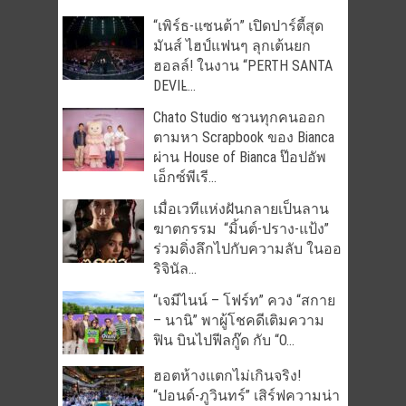
“เพิร์ธ-แซนต้า” เปิดปาร์ตี้สุด
มันส์ ไฮป์แฟนๆ ลุกเต้นยก
ฮอลล์! ในงาน “PERTH SANTA
DEVIL̵...
Chato Studio ชวนทุกคนออก
ตามหา Scrapbook ของ Bianca
ผ่าน House of Bianca ป๊อปอัพ
เอ็กซ์พีเรี...
เมื่อเวทีแห่งฝันกลายเป็นลาน
ฆาตกรรม “มิ้นต์-ปราง-แป้ง”
ร่วมดิ่งลึกไปกับความลับ ในออ
ริจินัล...
“เจมีไนน์ – โฟร์ท” ควง “สกาย
– นานิ” พาผู้โชคดีเติมความ
ฟิน บินไปฟีลกู๊ด กับ “O...
ฮอตห้างแตกไม่เกินจริง!
“ปอนด์-ภูวินทร์” เสิร์ฟความน่า