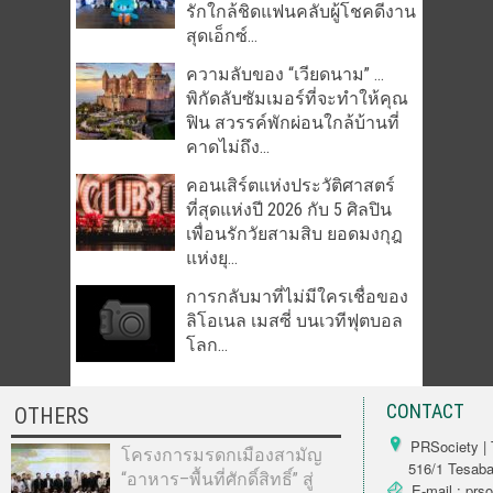
รักใกล้ชิดแฟนคลับผู้โชคดีงาน
สุดเอ็กซ์...
ความลับของ “เวียดนาม” …
พิกัดลับซัมเมอร์ที่จะทำให้คุณ
ฟิน สวรรค์พักผ่อนใกล้บ้านที่
คาดไม่ถึง...
คอนเสิร์ตแห่งประวัติศาสตร์
ที่สุดแห่งปี 2026 กับ 5 ศิลปิน
เพื่อนรักวัยสามสิบ ยอดมงกุฎ
แห่งยุ...
การกลับมาที่ไม่มีใครเชื่อของ
ลิโอเนล เมสซี่ บนเวทีฟุตบอล
โลก...
CONTACT
OTHERS
PRSociety | 
โครงการมรดกเมืองสามัญ
516/1 Tesabarn
“อาหาร–พื้นที่ศักดิ์สิทธิ์” สู่
E-mail : prs