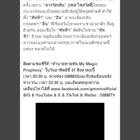
ครั้ง เพราะ
“สารวัตรต้น” (เซฟ ไซสวัสดิ์)
โดนทุบ
กระจกรถและมีจดหมายลึกลับขู่ให้หยุดทำคดี ทำให้
ทั้ง
“ทัพฟ้า”
และ
“อิน”
อาจจะต้องกลับ
กรุงเทพฯ
“อิน”
ที่เริ่มหวั่นไหวเพราะช่วงเวลาดีๆ ที่อยู่
ด้วยกัน ยอมเชื่อใจ
“ทัพฟ้า”
ตัดสินใจชวน
“ทัพ
ฟ้า”
ย้ายมาอยู่ห้องเดียวจนกว่าจะต้องกลับกรุงเทพฯ
หวานละมุนท่ามกลางบรรยากาศโรแมนติกขนาดนี้
แฟนๆ พลาดไม่ได้
ติดตามชมซีรีส์ “ทำนายทายทัพ My Magic
Prophecy” ในวันอาทิตย์ที่ 31 สิงหาคมนี้
เวลา 20:30 น. ทางช่อง GMM25และรับชมย้อนหลัง
ทาง Viu เวลา 22:30 น. และอัพเดททุกความ
เคลื่อนไหวได้ที่
www.facebook.com/gmmtvofficial
&
IG & YouTube & X & TikTok & Weibo : GMMTV