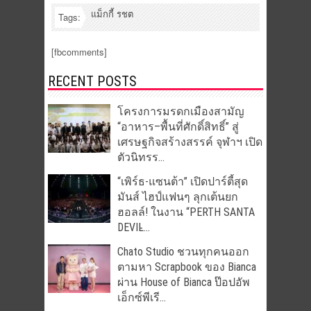
แม็กกี้ รชต
Tags:
[fbcomments]
RECENT POSTS
โครงการมรดกเมืองสามัญ
“อาหาร–พื้นที่ศักดิ์สิทธิ์” สู่
เศรษฐกิจสร้างสรรค์ จุฬาฯ เปิด
ตัวนิทรร...
“เพิร์ธ-แซนต้า” เปิดปาร์ตี้สุด
มันส์ ไฮป์แฟนๆ ลุกเต้นยก
ฮอลล์! ในงาน “PERTH SANTA
DEVIL̵...
Chato Studio ชวนทุกคนออก
ตามหา Scrapbook ของ Bianca
ผ่าน House of Bianca ป๊อปอัพ
เอ็กซ์พีเรี...