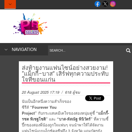
NAVIGATION
ส่งท้ายงานแฟนไซน์อย่างสวยงาม!
“แม็กกี้–บาส” เสิร์ฟทุกความประทับ
ใจที่ขอนแก่น
20 August 2025 17:19
/ 618 ผู้ชม
นับเป็นอีกหนึ่งความสำเร็จของ
ซีรีส์
“
Fourever You
Project”
กับกระแสเคมีเคใจของสองหนุ่มคู่ซี้
“แม็กกี้
-
รชต พิเชฐโชติ”
และ
“บาส
-หัสณัฐ พินิวัตร์”
ที่ความซี้
ปึ้กของสองพี่น้องถูกใจแฟนๆ จนนำพาให้ได้จัดงาน
แฟนไซน์แบบเอ็กซ์คลูซีฟถึง 3 จังหวัด แถมบัตรยัง