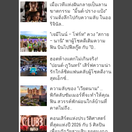
เมื่อเวทีแห่งฝันกลายเป็นลาน
ฆาตกรรม “มิ้นต์-ปราง-แป้ง”
ร่วมดิ่งลึกไปกับความลับ ในออ
ริจินัล...
“เจมีไนน์ – โฟร์ท” ควง “สกาย
– นานิ” พาผู้โชคดีเติมความ
ฟิน บินไปฟีลกู๊ด กับ “O...
ฮอตห้างแตกไม่เกินจริง!
“ปอนด์-ภูวินทร์” เสิร์ฟความน่า
รักใกล้ชิดแฟนคลับผู้โชคดีงาน
สุดเอ็กซ์...
ความลับของ “เวียดนาม” …
พิกัดลับซัมเมอร์ที่จะทำให้คุณ
ฟิน สวรรค์พักผ่อนใกล้บ้านที่
คาดไม่ถึง...
คอนเสิร์ตแห่งประวัติศาสตร์
ที่สุดแห่งปี 2026 กับ 5 ศิลปิน
เพื่อนรักวัยสามสิบ ยอดมงกุฎ