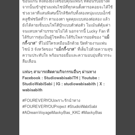
ขอนแก่น ทั้งสองยังได้ขอบคุณแฟนๆ ที่ต้อนรับอย่างดี
จากนั้นเข้าสู่ช่วงแฟนไซน์ที่ทุกคนตั้งตารอคอยจะได้ใช้
ช่วงเวลาที่แสนพิเศษนี้ใกล้ชิดกับทั้งสองหนุ่มแบบเอ็กซ์
คลูซีฟชนิดที่ว่า ตามองตา พูดคุยแบบสองต่อสอง แล้ว
ยังได้ลายเซ็นบนโฟโต้บุ๊กแบบตัวต่อตัว โมเม้นต์คุ้มค่า
จนแทบหาคำบรรยายไม่ได้ นอกจากนี้ Lucky Fan ที่
ได้รับการสุ่มเป็นผู้โชคดีจะได้รับโพลารอยด์ของ
“แม็
กกี้-บาส”
ที่ไม่มีใครเหมือนอีกด้วย ปิดท้ายงานแฟน
ไซน์ 3 จังหวัดของ
“แม็กกี้-บาส”
ที่เต็มไปด้วยความสุข
ความประทับใจ พร้อมรอยยิ้มและความอบอุ่นที่ยากจะ
ลืมเลือน
แฟนๆ สามารถติดตามกิจกรรมอื่นๆ ผ่านทาง
Facebook : StudiowabisabiTH | Youtube :
StudioWabiSabi | IG : studiowabisabith | X :
wabisabith
#FOUREVERYOUเพราะรักนำทาง
#FOUREVERYOUProject #StudioWabiSabi
#ADreamVoyageMaxkyBas_KKC #MaxkyBas