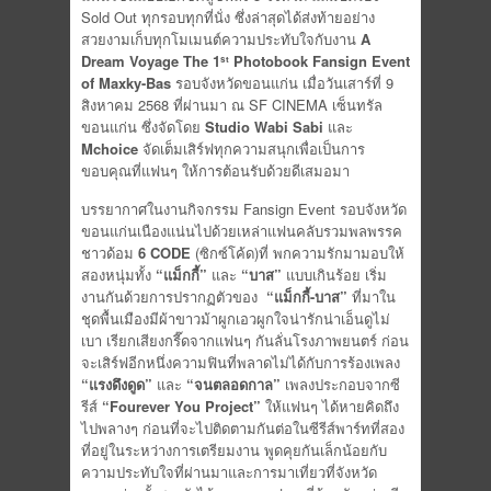
Sold Out ทุกรอบทุกที่นั่ง ซึ่งล่าสุดได้ส่งท้ายอย่าง
สวยงามเก็บทุกโมเมนต์ความประทับใจกับงาน
A
Dream Voyage The 1
Photobook Fansign Event
st
of Maxky-Bas
รอบจังหวัดขอนแก่น เมื่อวันเสาร์ที่ 9
สิงหาคม 2568 ที่ผ่านมา ณ SF CINEMA เซ็นทรัล
ขอนแก่น ซึ่งจัดโดย
Studio Wabi Sabi
และ
Mchoice
จัดเต็มเสิร์ฟทุกความสนุกเพื่อเป็นการ
ขอบคุณที่แฟนๆ ให้การต้อนรับด้วยดีเสมอมา
บรรยากาศในงานกิจกรรม Fansign Event รอบจังหวัด
ขอนแก่นเนืองแน่นไปด้วยเหล่าแฟนคลับรวมพลพรรค
ชาวด้อม
6 CODE
(ซิกซ์โค้ด)ที่ พกความรักมามอบให้
สองหนุ่มทั้ง
“แม็กกี้”
และ
“บาส”
แบบเกินร้อย เริ่ม
งานกันด้วยการปรากฏตัวของ
“แม็กกี้-บาส”
ที่มาใน
ชุดพื้นเมืองมีผ้าขาวม้าผูกเอวผูกใจน่ารักน่าเอ็นดูไม่
เบา เรียกเสียงกรี๊ดจากแฟนๆ กันลั่นโรงภาพยนตร์ ก่อน
จะเสิร์ฟอีกหนึ่งความฟินที่พลาดไม่ได้กับการร้องเพลง
“แรงดึงดูด”
และ
“จนตลอดกาล”
เพลงประกอบจากซี
รีส์
“Fourever You Project”
ให้แฟนๆ ได้หายคิดถึง
ไปพลางๆ ก่อนที่จะไปติดตามกันต่อในซีรีส์พาร์ทที่สอง
ที่อยู่ในระหว่างการเตรียมงาน พูดคุยกันเล็กน้อยกับ
ความประทับใจที่ผ่านมาและการมาเที่ยวที่จังหวัด