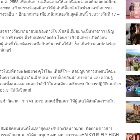
ปี พ.ศ. 2558 เพื่อเป็นการเฉลิมฉลองให้แก่อนิเมะวอลเลย์บอลยอดนิยม
arena เตรียมรางวัลสุดพิเศษให้ผู้เล่นที่ล็อกอินในช่วงเวลากิจกรรม
วัลอื่น ๆ อีกมากมาย เพื่อเฉลิมฉลองวันสุดพิเศษนี้ ระหว่างวันที่ 17 –
รมแจกรางวัลมากมายบนช่องทางโซเชียลมีเดียอย่างเป็นทางการ เชิญ
มาย อาทิ เพชร ตั๋วรับสมัครอัลตร้า โดยภารกิจพิเศษจะเปิดตัวบน
งผู้เล่นทั่วโลกต้องร่วมมือกันทำภารกิจให้สำเร็จ เพื่อรับวอลเปเปอร์สุด
์ฟเวอร์
 ตัวใหม่ที่ทรงพลังอย่าง คุโรโอะ เท็ตสึโร่ – หอบัญชาการแห่งเนโคมะ
ักในความเป็นผู้นำอันเฉียบคม การบล็อกอันน่าเกรงขาม และความรู้
์ที่รวมทั้งสมองและพละกำลังไว้ในคนเดียว เตรียมพบกับการปฏิวัติเกมด้วย
งเขาให้ถึงขีดสุด!
ำกัดเวลา “กา vs แมว: แมตช์ชี้ชะตา” ให้ผู้เล่นได้สัมผัสความมัน
่อสัมผัสคอนเทนต์ใหม่ล่าสุดและรับรางวัลมากมาย! ติดตามข่าวสาร
ิจกรรมอีกมากมายได้ผ่านทุกช่องทางทางการของHAIKYU!! FLY HIGH