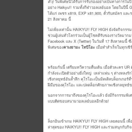
คิว)
วันพิเศษนี้ได้รับการรับรองอย่างเป็นทางการใน
อย่าง Haikyu!! รวมทั้งกีฬาวอลเลย์บอล โดยในปีนี้ G
ได้แก่ เพชร x819, EXP x81,900, ตั๋วรับสมัคร และราง
21 สิงหาคม นี้
ไม่เพียงเท่านั้น HAIKYU!! FLY HIGH ยังจัดกิจกร
ชวนผู้เล่นทั่วโลกร่วมเป็นผู้โชคดีรับของรางวัลมาก
Facebook และ X (Twitter) ในวันที่ 17 สิงหาคมนี้ ซึ่
พิเศษของ
คาเงยามะ โทบิโอะ
เมื่อทำสำเร็จในทุกเซิร
พร้อมกันนี้ เตรียมทวีความตื่นเต้น เมื่อตัวละคร UR
กำลังจะเปิดตัวอย่างยิ่งใหญ่ เหล่าแฟน ๆ ต่างหลงร
เชิงกลยุทธ์อันล้ำลึก คุโรโอะเป็นมิดเดิลบล็อกเกอร
ฝีมือของคุโรโอะ และปลดล็อกศักยภาพเชิงกลยุทธ์ขอ
นอกจากการมาถึงของคุโรโอะแล้ว ยังมีกิจกรรมพิเศษจ
แบบติดขอบสนามวอลเลย์บอลอีกด้วย!
ล็อกอินเข้าเกม HAIKYU!! FLY HIGH เลยตอนนี้ เพื
ล่าสุดของ HAIKYU!! FLY HIGH และร่วมสนุกกับก