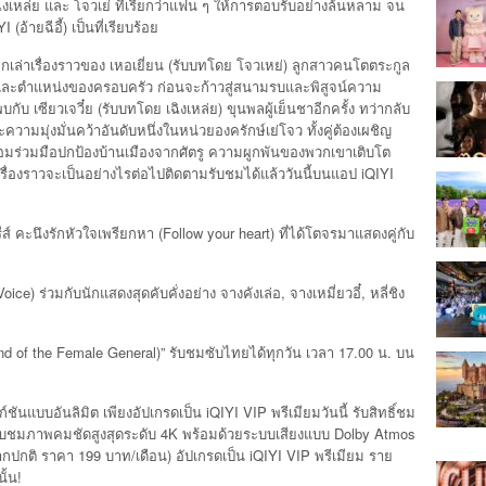
 เฉิงเหล่ย และ โจวเย่ ที่เรียกว่าแฟน ๆ ให้การตอบรับอย่างล้นหลาม จน
(อ้ายฉีอี้) เป็นที่เรียบร้อย
อกเล่าเรื่องราวของ เหอเยี่ยน (รับบทโดย โจวเหย่) ลูกสาวคนโตตระกูล
รติและตำแหน่งของครอบครัว ก่อนจะก้าวสู่สนามรบและพิสูจน์ความ
เซียวเจวี๋ย (รับบทโดย เฉิงเหล่ย) ขุนพลผู้เย็นชาอีกครั้ง ทว่ากลับ
ความมุ่งมั่นคว้าอันดับหนึ่งในหน่วยองครักษ์เย่โจว ทั้งคู่ต้องเผชิญ
ร้อมร่วมมือปกป้องบ้านเมืองจากศัตรู ความผูกพันของพวกเขาเติบโต
่องราวจะเป็นอย่างไรต่อไปติดตามรับชมได้แล้ววันนี้บนแอป iQIYI
ีส์ คะนึงรักหัวใจเพรียกหา (Follow your heart) ที่ได้โตจรมาแสดงคู่กับ
oice) ร่วมกับนักแสดงสุดคับคั่งอย่าง จางคังเล่อ, จางเหมี่ยวอี๋, หลี่ชิง
d of the Female General)” รับชมซับไทยได้ทุกวัน เวลา 17.00 น. บน
์ชันแบบอันลิมิต เพียงอัปเกรดเป็น iQIYI VIP พรีเมียมวันนี้ รับสิทธิ์ชม
รับชมภาพคมชัดสูงสุดระดับ 4K พร้อมด้วยระบบเสียงแบบ Dolby Atmos
ากปกติ ราคา 199 บาท/เดือน) อัปเกรดเป็น iQIYI VIP พรีเมียม ราย
ั้น!