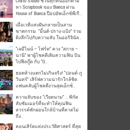
Chato Studio ชวนทุกคนออกตาม
หา Scrapbook ของ Bianca ผ่าน
House of Bianca ป๊อปอัพเอ็กซ์พีเรี...
เมื่อเวทีแห่งฝันกลายเป็นลาน
ฆาตกรรม “มิ้นต์-ปราง-แป้ง” ร่วม
ดิ่งลึกไปกับความลับ ในออริจินัล...
“เจมีไนน์ – โฟร์ท” ควง “สกาย –
นานิ” พาผู้โชคดีเติมความฟิน บิน
ไปฟีลกู๊ด กับ “O...
ฮอตห้างแตกไม่เกินจริง! “ปอนด์-ภู
วินทร์” เสิร์ฟความน่ารักใกล้ชิด
แฟนคลับผู้โชคดีงานสุดเอ็กซ์...
ความลับของ “เวียดนาม” … พิกัด
ลับซัมเมอร์ที่จะทำให้คุณฟิน
สวรรค์พักผ่อนใกล้บ้านที่คาดไม่
ถึง...
คอนเสิร์ตแห่งประวัติศาสตร์ ที่สุด