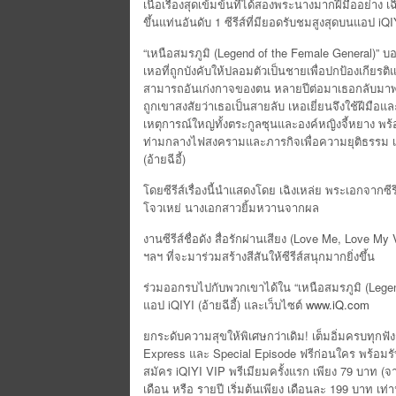
เนื้อเรื่องสุดเข้มข้นที่ได้สองพระนางมากฝีมืออย่าง
ขึ้นแท่นอันดับ 1 ซีรีส์ที่มียอดรับชมสูงสุดบนแอป iQIYI 
“เหนือสมรภูมิ (Legend of the Female General)” บ
เหอที่ถูกบังคับให้ปลอมตัวเป็นชายเพื่อปกป้องเกีย
สามารถอันเก่งกาจของตน หลายปีต่อมาเธอกลับมาพบกับ 
ถูกเขาสงสัยว่าเธอเป็นสายลับ เหอเยี่ยนจึงใช้ฝีมือและ
เหตุการณ์ใหญ่ทั้งตระกูลซุนและองค์หญิงจี้หยาง พ
ท่ามกลางไฟสงครามและภารกิจเพื่อความยุติธรรม เรื
(อ้ายฉีอี้)
โดยซีรีส์เรื่องนี้นำแสดงโดย เฉิงเหล่ย พระเอกจากซีร
โจวเหย่ นางเอกสาวยิ้มหวานจากผล
งานซีรีส์ชื่อดัง สื่อรักผ่านเสียง (Love Me, Love My V
ฯลฯ ที่จะมาร่วมสร้างสีสันให้ซีรีส์สนุกมากยิ่งขึ้น
ร่วมออกรบไปกับพวกเขาได้ใน “เหนือสมรภูมิ (Legen
แอป iQIYI (อ้ายฉีอี้) และเว็บไซต์
www.iQ.com
ยกระดับความสุขให้พิเศษกว่าเดิม! เต็มอิ่มครบทุกฟังก
Express และ Special Episode ฟรีก่อนใคร พร้อม
สมัคร iQIYI VIP พรีเมียมครั้งแรก เพียง 79 บาท (จ
เดือน หรือ รายปี เริ่มต้นเพียง เดือนละ 199 บาท เท่าน