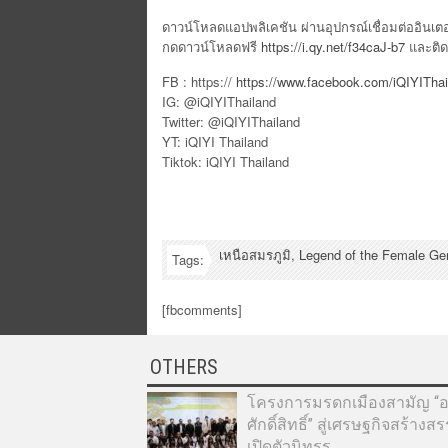
ดาวน์โหลดแอปพลิเคชัน ผ่านอุปกรณ์เชื่อมต่ออินเตอ
กดดาวน์โหลดฟรี
https://i.qy.net/f34caJ-b7
และติด
FB : https://
https://www.facebook.com/iQIYIThai
IG: @iQIYIThailand
Twitter: @iQIYIThailand
YT: iQIYI Thailand
Tiktok: iQIYI Thailand
เหนือสมรภูมิ
,
Legend of the Female Ge
Tags:
[fbcomments]
OTHERS
โครงการมรดกเมืองสามัญ “อา
ศักดิ์สิทธิ์” สู่เศรษฐกิจสร้างส
เปิดตัวนิทรร...