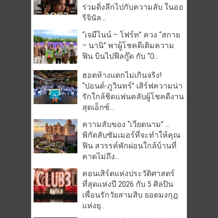
ร่วมดิ่งลึกไปกับความลับ ในออ
ริจินัล...
“เจมีไนน์ – โฟร์ท” ควง “สกาย
– นานิ” พาผู้โชคดีเติมความ
ฟิน บินไปฟีลกู๊ด กับ “O...
ฮอตห้างแตกไม่เกินจริง!
“ปอนด์-ภูวินทร์” เสิร์ฟความน่า
รักใกล้ชิดแฟนคลับผู้โชคดีงาน
สุดเอ็กซ์...
ความลับของ “เวียดนาม” …
พิกัดลับซัมเมอร์ที่จะทำให้คุณ
ฟิน สวรรค์พักผ่อนใกล้บ้านที่
คาดไม่ถึง...
คอนเสิร์ตแห่งประวัติศาสตร์
ที่สุดแห่งปี 2026 กับ 5 ศิลปิน
เพื่อนรักวัยสามสิบ ยอดมงกุฎ
แห่งยุ...