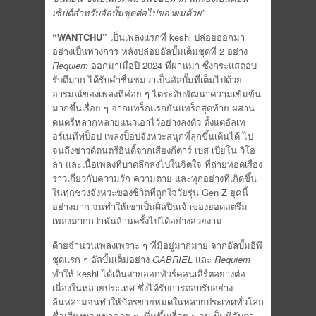
เซ็ปต์สำหรับอัลบั้มชุดต่อไปของผมด้วย”
“WANTCHU”
เป็นเพลงแรกที่ keshi ปล่อยออกมา
อย่างเป็นทางการ หลังปล่อยอัลบั้มเต็มชุดที่ 2 อย่าง
Requiem
ออกมาเมื่อปี 2024 ที่ผ่านมา ซึ่งกระแสตอบ
รับดีมาก ได้รับคำชื่นชมว่าเป็นอัลบั้มที่เต็มไปด้วย
อารมณ์ของเพลงที่ค่อย ๆ ไต่ระดับพัฒนาความเข้มข้น
มากขึ้นเรื่อย ๆ จากแทร็กแรกยันแทร็กสุดท้าย ผสาน
ดนตรีหลากหลายแนวเอาไว้อย่างลงตัว ตั้งแต่อัลเท
อร์เนทีฟป็อป เพลงป็อปจังหวะสนุกที่ลุกขึ้นเต้นได้ ไป
จนถึงซาวด์ดนตรีอินดี้จากเสียงกีตาร์ เบส เปียโน วิโอ
ลา และเนื้อเพลงที่บาดลึกลงไปในจิตใจ ที่ถ่ายทอดเรื่อง
ราวเกี่ยวกับความรัก ความตาย และทุกอย่างที่เกิดขึ้น
ในทุกช่วงจังหวะของชีวิตที่ถูกใจวัยรุ่น Gen Z ยุคนี้
อย่างมาก จนทำให้เขาเป็นศิลปินเจ้าของยอดสตรีม
เพลงมากกว่าพันล้านครั้งไปได้อย่างสวยงาม
ด้วยจำนวนเพลงเพราะ ๆ ที่มีอยู่มากมาย จากอัลบั้มอีพี
ชุดแรก ๆ อัลบั้มเต็มอย่าง
GABRIEL
และ
Requiem
ทำให้ keshi ได้เดินสายออกทัวร์คอนเสิร์ตอย่างต่อ
เนื่องในหลายประเทศ ซึ่งได้รับการตอบรับอย่าง
ล้นหลามจนทำให้บัตรขายหมดในหลายประเทศทั่วโลก
ชื่อเสียงของเขาค่อย ๆ เพิ่มขึ้นเรื่อย ๆ จนเป็นที่จับตา