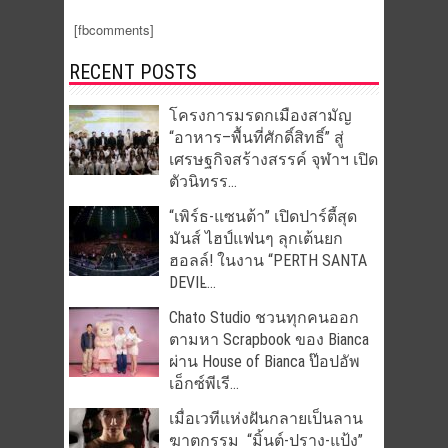
[fbcomments]
RECENT POSTS
โครงการมรดกเมืองสามัญ
“อาหาร–พื้นที่ศักดิ์สิทธิ์” สู่
เศรษฐกิจสร้างสรรค์ จุฬาฯ เปิด
ตัวนิทรร...
“เพิร์ธ-แซนต้า” เปิดปาร์ตี้สุด
มันส์ ไฮป์แฟนๆ ลุกเต้นยก
ฮอลล์! ในงาน “PERTH SANTA
DEVIL̵...
Chato Studio ชวนทุกคนออก
ตามหา Scrapbook ของ Bianca
ผ่าน House of Bianca ป๊อปอัพ
เอ็กซ์พีเรี...
เมื่อเวทีแห่งฝันกลายเป็นลาน
ฆาตกรรม “มิ้นต์-ปราง-แป้ง”