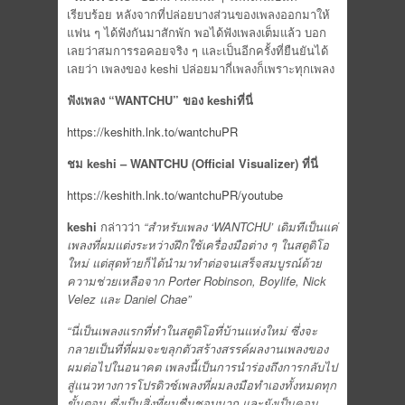
เรียบร้อย หลังจากที่ปล่อยบางส่วนของเพลงออกมาให้
แฟน ๆ ได้ฟังกันมาสักพัก พอได้ฟังเพลงเต็มแล้ว บอก
เลยว่าสมการรอคอยจริง ๆ และเป็นอีกครั้งที่ยืนยันได้
เลยว่า เพลงของ keshi ปล่อยมากี่เพลงก็เพราะทุกเพลง
ฟังเพลง “WANTCHU” ของ keshiที่นี่
https://keshith.lnk.to/wantchuPR
ชม keshi – WANTCHU (Official Visualizer) ที่นี่
https://keshith.lnk.to/wantchuPR/youtube
keshi
กล่าวว่า
“สำหรับเพลง ‘WANTCHU’ เดิมทีเป็นแค่
เพลงที่ผมแต่งระหว่างฝึกใช้เครื่องมือต่าง ๆ ในสตูดิโอ
ใหม่ แต่สุดท้ายก็ได้นำมาทำต่อจนเสร็จสมบูรณ์ด้วย
ความช่วยเหลือจาก Porter Robinson, Boylife, Nick
Velez และ Daniel Chae”
“นี่เป็นเพลงแรกที่ทำในสตูดิโอที่บ้านแห่งใหม่ ซึ่งจะ
กลายเป็นที่ที่ผมจะขลุกตัวสร้างสรรค์ผลงานเพลงของ
ผมต่อไปในอนาคต เพลงนี้เป็นการนำร่องถึงการกลับไป
สู่แนวทางการโปรดิวซ์เพลงที่ผมลงมือทำเองทั้งหมดทุก
ขั้นตอน ซึ่งเป็นสิ่งที่ผมชื่นชอบมาก และยังเป็นคอน