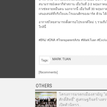
สนามราชมังคลากีฬาสถาน เมื่อวันที่ 2-3 พฤษภาคมท
กาเซ่หลายหมื่นคน นอกจากนี้ เมื่อวันที่ 30 พฤษภาคมท
เสนอเสน่ห์ที่จริงใจและโรแมนติกของมาร์ค ต้วน ได้อย
อากาเซ่ไทยสามารถตั้งตารอโปรเจกต์ใหม่ ๆ รวมถึ
ใกล้นี้
#BNJ #DNA #TransparentArts #MarkTuan #Excl
MARK TUAN
Tags:
[fbcomments]
OTHERS
โครงการมรดกเมืองสามัญ “อา
ศักดิ์สิทธิ์” สู่เศรษฐกิจสร้างส
เปิดตัวนิทรร...