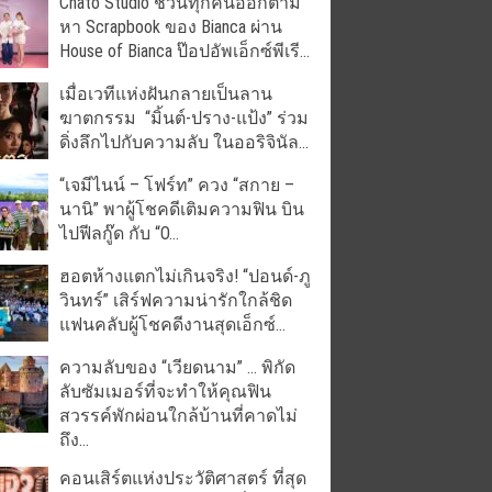
Chato Studio ชวนทุกคนออกตาม
หา Scrapbook ของ Bianca ผ่าน
House of Bianca ป๊อปอัพเอ็กซ์พีเรี...
เมื่อเวทีแห่งฝันกลายเป็นลาน
ฆาตกรรม “มิ้นต์-ปราง-แป้ง” ร่วม
ดิ่งลึกไปกับความลับ ในออริจินัล...
“เจมีไนน์ – โฟร์ท” ควง “สกาย –
นานิ” พาผู้โชคดีเติมความฟิน บิน
ไปฟีลกู๊ด กับ “O...
ฮอตห้างแตกไม่เกินจริง! “ปอนด์-ภู
วินทร์” เสิร์ฟความน่ารักใกล้ชิด
แฟนคลับผู้โชคดีงานสุดเอ็กซ์...
ความลับของ “เวียดนาม” … พิกัด
ลับซัมเมอร์ที่จะทำให้คุณฟิน
สวรรค์พักผ่อนใกล้บ้านที่คาดไม่
ถึง...
คอนเสิร์ตแห่งประวัติศาสตร์ ที่สุด