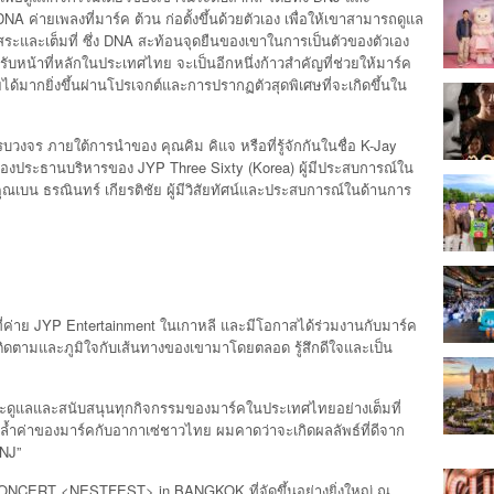
A ค่ายเพลงที่มาร์ค ต้วน ก่อตั้งขึ้นด้วยตัวเอง เพื่อให้เขาสามารถดูแล
สระและเต็มที่ ซึ่ง DNA สะท้อนจุดยืนของเขาในการเป็นตัวของตัวเอง
รับหน้าที่หลักในประเทศไทย จะเป็นอีกหนึ่งก้าวสำคัญที่ช่วยให้มาร์ค
้มากยิ่งขึ้นผ่านโปรเจกต์และการปรากฏตัวสุดพิเศษที่จะเกิดขึ้นใน
บวงจร ภายใต้การนำของ คุณคิม คิแจ หรือที่รู้จักกันในชื่อ K-Jay
รองประธานบริหารของ JYP Three Sixty (Korea) ผู้มีประสบการณ์ใน
คุณเบน ธรณินทร์ เกียรติชัย ผู้มีวิสัยทัศน์และประสบการณ์ในด้านการ
r ที่ค่าย JYP Entertainment ในเกาหลี และมีโอกาสได้ร่วมงานกับมาร์ค
ิดตามและภูมิใจกับเส้นทางของเขามาโดยตลอด รู้สึกดีใจและเป็น
ี่จะดูแลและสนับสนุนทุกกิจกรรมของมาร์คในประเทศไทยอย่างเต็มที่
ำค่าของมาร์คกับอากาเซ่ชาวไทย ผมคาดว่าจะเกิดผลลัพธ์ที่ดีจาก
BNJ”
CONCERT <NESTFEST> in BANGKOK ที่จัดขึ้นอย่างยิ่งใหญ่ ณ