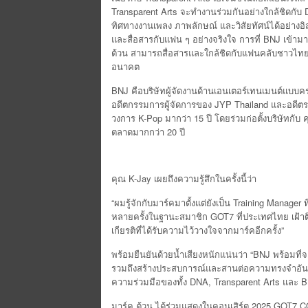
Transparent Arts จะทำงานร่วมกันอย่างใกล้ชิดกับ DN
ทิศทางงานเพลง ภาพลักษณ์ และวิสัยทัศน์ได้อย่างอิ
และสื่อสารกับแฟน ๆ อย่างจริงใจ การที่ BNJ เข้ามา
ต้วน สามารถสื่อสารและใกล้ชิดกับแฟนคลับชาวไทยได
อนาคต
BNJ คือบริษัทผู้จัดงานด้านเอนเตอร์เทนเมนต์แบบคร
อดีตกรรมการผู้จัดการของ JYP Thailand และอดีต
วงการ K-Pop มากว่า 15 ปี โดยร่วมก่อตั้งบริษัทกับ 
ตลาดมากกว่า 20 ปี
คุณ K-Jay เผยถึงความรู้สึกในครั้งนี้ว่า
“ผมรู้จักกับมาร์คมาตั้งแต่ยังเป็น Training Manage
หลายครั้งในฐานะสมาชิก GOT7 ที่ประเทศไทย เฝ้าต
เกียรติที่ได้รับความไว้วางใจจากมาร์คอีกครั้ง”
พร้อมยืนยันด้วยน้ำเสียงหนักแน่นว่า “BNJ พร้อมท
รวมถึงสร้างประสบการณ์และสานต่อความทรงจำอันล้
ความร่วมมือของทั้ง DNA, Transparent Arts และ 
มาร์ค ต้วน ได้ร่วมแสดงในคอนเสิร์ต 2025 GOT7 