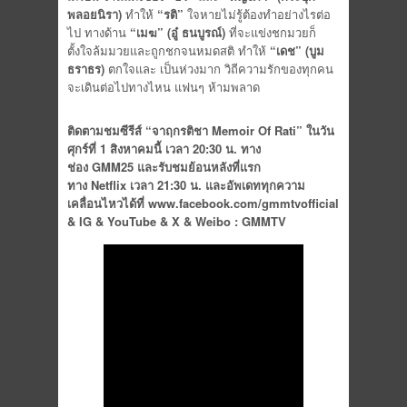
พลอยนิรา
)
ทำให้
“รติ”
ใจหายไม่รู้ต้องทำอย่างไรต่อ
ไป
ทางด้าน
“เมฆ”
(
อู๋ ธนบูรณ์
)
ที่จะแข่งชกมวยก็
ตั้งใจล้มมวยและถูกชกจนหมดสติ ทำให้
“เดช”
(
บูม
ธราธร
)
ตกใจและ เป็นห่วงมาก วิถีความรักของทุกคน
จะเดินต่อไปทางไหน แฟนๆ ห้ามพลาด
ติดตามชมซีรีส์ “จาฤกรติชา
Memoir Of Rati”
ในวัน
ศุกร์ที่
1
สิงหาคมนี้ เวลา
20:30
น
.
ทาง
ช่อง
GMM25
และรับชมย้อนหลังที่แรก
ทาง
Netflix
เวลา
21:30
น
.
และอัพเดททุกความ
เคลื่อนไหวได้ที่
www.facebook.com/gmmtvofficial
&
IG & YouTube & X & Weibo : GMMTV