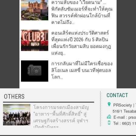
ความลับของ “เวียดนาม” …
พิกัดลับซัมเมอร์ที่จะทำให้คุณ
ฟิน สวรรค์พักผ่อนใกล้บ้านที่
คาดไม่ถึง...
คอนเสิร์ตแห่งประวัติศาสตร์
ที่สุดแห่งปี 2026 กับ 5 ศิลปิน
เพื่อนรักวัยสามสิบ ยอดมงกุฎ
แห่งยุ...
การกลับมาที่ไม่มีใครเชื่อของ
ลิโอเนล เมสซี่ บนเวทีฟุตบอล
โลก...
CONTACT
OTHERS
PRSociety | 
โครงการมรดกเมืองสามัญ
516/1 Tesabarn
“อาหาร–พื้นที่ศักดิ์สิทธิ์” สู่
E-mail : prs
เศรษฐกิจสร้างสรรค์ จุฬาฯ
Tel : 66(2) 1
เปิดตัวนิทรร...