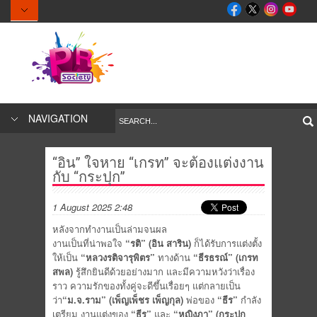
NAVIGATION
“อิน” ใจหาย “เกรท” จะต้องแต่งงาน
กับ “กระปุก”
1 August 2025 2:48
หลังจากทำงานเป็นล่ามจนผล
งานเป็นที่น่าพอใจ
“รติ”
(
อิน สาริน
)
ก็ได้รับการแต่งตั้ง
ให้เป็น
“หลวงรติจารุพิตร”
ทางด้าน
“ธีรธรณ์”
(
เกรท
สพล
)
รู้สึกยินดีด้วยอย่างมาก และมีความหวังว่าเรื่อง
ราว ความรักของทั้งคู่จะดีขึ้นเรื่อยๆ แต่กลายเป็น
ว่า
“ม
.
จ
.
ราม”
(
เพ็ญเพ็ชร เพ็ญกุล
)
พ่อของ
“ธีร”
กำลัง
เตรียม งานแต่งของ
“ธีร”
และ
“หญิงภา”
(
กระปุก