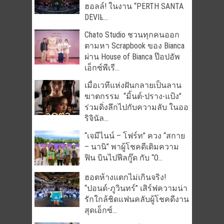
ฮอลล์! ในงาน “PERTH SANTA
DEVIL̵...
Chato Studio ชวนทุกคนออก
ตามหา Scrapbook ของ Bianca
ผ่าน House of Bianca ป๊อปอัพ
เอ็กซ์พีเรี...
เมื่อเวทีแห่งฝันกลายเป็นลาน
ฆาตกรรม “มิ้นต์-ปราง-แป้ง”
ร่วมดิ่งลึกไปกับความลับ ในออ
ริจินัล...
“เจมีไนน์ – โฟร์ท” ควง “สกาย
– นานิ” พาผู้โชคดีเติมความ
ฟิน บินไปฟีลกู๊ด กับ “O...
ฮอตห้างแตกไม่เกินจริง!
“ปอนด์-ภูวินทร์” เสิร์ฟความน่า
รักใกล้ชิดแฟนคลับผู้โชคดีงาน
สุดเอ็กซ์...