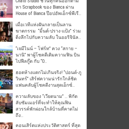
Chato Studio ชวนทุกคนออกตาม
หา Scrapbook ของ Bianca ผ่าน
House of Bianca ป๊อปอัพเอ็กซ์พีเรี...
เมื่อเวทีแห่งฝันกลายเป็นลาน
ฆาตกรรม “มิ้นต์-ปราง-แป้ง” ร่วม
ดิ่งลึกไปกับความลับ ในออริจินัล...
“เจมีไนน์ – โฟร์ท” ควง “สกาย –
นานิ” พาผู้โชคดีเติมความฟิน บิน
ไปฟีลกู๊ด กับ “O...
ฮอตห้างแตกไม่เกินจริง! “ปอนด์-ภู
วินทร์” เสิร์ฟความน่ารักใกล้ชิด
แฟนคลับผู้โชคดีงานสุดเอ็กซ์...
ความลับของ “เวียดนาม” … พิกัด
ลับซัมเมอร์ที่จะทำให้คุณฟิน
สวรรค์พักผ่อนใกล้บ้านที่คาดไม่
ถึง...
คอนเสิร์ตแห่งประวัติศาสตร์ ที่สุด