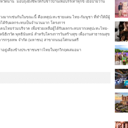
หวัดน่าน มอบถุงยังชีพให้กับชาวบ้านเพื่อบรรเทาทุกข์ เมื่อบ่ายวาน
่วงมากเช่นกันในขณะนี้ คือเหตุปะทะชายแดน ไทย-กัมพูชา ที่ทำให้มีผู้
ไทยได้รับผลกระทบเป็นจำนวนมาก โครงการ
คนไทยร่วมบริจาค เพื่อช่วยเหลือผู้ได้รับผลกระทบจากเหตุปะทะไทย-
 มูลนิธิเรวัต พุทธินันทน์ สำหรับโครงการวันสร้างสุข เพื่องานสาธารณสุข
นาคารกรุงเทพ จำกัด (มหาชน) สาขาถนนอโศกมนตรี
้าอยู่เคียงข้างประชาชนชาวไทยในทุกวิกฤตเสมอมา