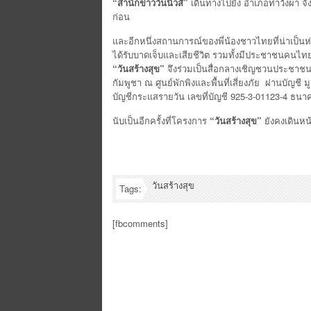
“สำนักข่าววันนิวส์”
เดินทางไปยัง อำเภอท่าวังผา จัง
ก่อน
และอีกหนึ่งสถานการณ์ของพี่น้องชาวไทยที่น่าเป็นห
ได้รับบาดเจ็บและเสียชีวิต รวมทั้งมีประชาชนคน
“วันสร้างสุข”
จึงร่วมเป็นสื่อกลางเชิญชวนประชาชน
กัมพูชา ณ ศูนย์พักพิงและพื้นที่เสี่ยงภัย ผ่านบัญชี
บัญชีกระแสรายวัน เลขที่บัญชี 925-3-01123-4 ธ
นับเป็นอีกครั้งที่โครงการ
“วันสร้างสุข”
ยังคงเดินหน
วันสร้างสุข
Tags:
[fbcomments]