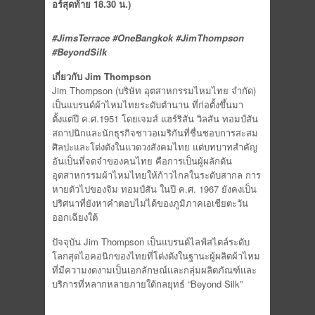
อร์สุดท้าย 18.30 น.)
#JimsTerrace #OneBangkok #JimThompson
#BeyondSilk
เกี่ยวกับ Jim Thompson
Jim Thompson (บริษัท อุตสาหกรรมไหมไทย จำกัด)
เป็นแบรนด์ผ้าไหมไทยระดับตำนาน ที่ก่อตั้งขึ้นมา
ตั้งแต่ปี ค.ศ.1951 โดยเจมส์ แฮร์ริสัน วิลสัน ทอมป์สัน
สถาปนิกและนักธุรกิจชาวอเมริกันที่ชื่นชอบการสะสม
ศิลปะและโด่งดังในแวดวงสังคมไทย แต่บทบาทสำคัญ
อันเป็นที่จดจำของคนไทย คือการเป็นผู้ผลักดัน
อุตสาหกรรมผ้าไหมไทยให้ก้าวไกลในระดับสากล การ
หายตัวไปของจิม ทอมป์สัน ในปี ค.ศ. 1967 ยังคงเป็น
ปริศนาที่ยังหาคำตอบไม่ได้ของภูมิภาคเอเชียตะวัน
ออกเฉียงใต้
ปัจจุบัน Jim Thompson เป็นแบรนด์ไลฟ์สไตล์ระดับ
โลกสุดไอคอนิกของไทยที่โด่งดังในฐานะผู้ผลิตผ้าไหม
ที่มีความงดงามเป็นเอกลักษณ์และกลุ่มผลิตภัณฑ์และ
บริการที่หลากหลายภายใต้กลยุทธ์ “Beyond Silk”