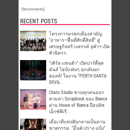
[fbcomments]
RECENT POSTS
โครงการมรดกเมืองสามัญ
“อาหาร–พื้นที่ศักดิ์สิทธิ์” สู่
เศรษฐกิจสร้างสรรค์ จุฬาฯ เปิด
ตัวนิทรร...
“เพิร์ธ-แซนต้า” เปิดปาร์ตี้สุด
มันส์ ไฮป์แฟนๆ ลุกเต้นยก
ฮอลล์! ในงาน “PERTH SANTA
DEVIL̵...
Chato Studio ชวนทุกคนออก
ตามหา Scrapbook ของ Bianca
ผ่าน House of Bianca ป๊อปอัพ
เอ็กซ์พีเรี...
เมื่อเวทีแห่งฝันกลายเป็นลาน
ฆาตกรรม “มิ้นต์-ปราง-แป้ง”