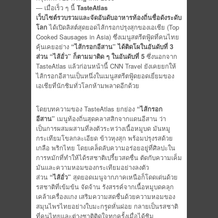
— เมื่อเร็ว ๆ นี้
TasteAtlas
เว็บไซต์รวบรวมและจัดอันดับอาหารท้องถิ่นชื่อดังระดับ
โลก
ได้เปิดลิสต์สุดยอดไส้กรอกปรุงสุกของเอเชีย (Top
Cooked Sausages in Asia) ซึ่งเมนูสตรีตฟู้ดที่คนไทย
คุ้นเคยอย่าง
“ไส้กรอกอีสาน” ได้ติดโผในอันดับที่ 3
ส่วน “ไส้อั่ว” ก็ตามมาติด ๆ ในอันดับที่ 5
ซึ่งนอกจาก
TasteAtlas แล้วก่อนหน้านี้ CNN Travel ยังเคยยกให้
ไส้กรอกอีสานเป็นหนึ่งในเมนูสตรีตฟู้ดยอดเยี่ยมของ
เอเชียที่นักชิมทั่วโลกห้ามพลาดอีกด้วย
โดยบทความของ TasteAtlas ยกย่อง
“ไส้กรอก
อีสาน”
เมนูท้องถิ่นสุดคลาสสิกจากแดนอีสาน ว่า
เป็นการผสมผสานที่ลงตัวระหว่างเนื้อหมูบด มันหมู
กระเทียมโขลกละเอียด ข้าวหุงสุก พร้อมปรุงรสด้วย
เกลือ พริกไทย โดยเคล็ดลับความอร่อยอยู่ที่ศิลปะใน
การหมักที่ทำให้ได้รสชาติเปรี้ยวสดชื่น ตัดกับความเค็ม
มันและความหอมของกระเทียมอย่างลงตัว
ส่วน
“ไส้อั่ว”
สุดยอดเมนูจากภาคเหนือก็โดดเด่นด้วย
รสชาติที่เข้มข้น จัดจ้าน รังสรรค์จากเนื้อหมูบดคลุก
เคล้าเครื่องแกง เสริมความสดชื่นด้วยความหอมของ
สมุนไพรไทยอย่างใบมะกรูดหั่นฝอย กลายเป็นรสชาติ
ที่คนไทยและต่างชาติติดใจทุกครั้งเมื่อได้ชิม