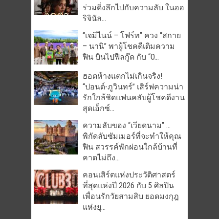
ร่วมดิ่งลึกไปกับความลับ ในออ
ริจินัล...
“เจมีไนน์ – โฟร์ท” ควง “สกาย
– นานิ” พาผู้โชคดีเติมความ
ฟิน บินไปฟีลกู๊ด กับ “O...
ฮอตห้างแตกไม่เกินจริง!
“ปอนด์-ภูวินทร์” เสิร์ฟความน่า
รักใกล้ชิดแฟนคลับผู้โชคดีงาน
สุดเอ็กซ์...
ความลับของ “เวียดนาม” …
พิกัดลับซัมเมอร์ที่จะทำให้คุณ
ฟิน สวรรค์พักผ่อนใกล้บ้านที่
คาดไม่ถึง...
คอนเสิร์ตแห่งประวัติศาสตร์
ที่สุดแห่งปี 2026 กับ 5 ศิลปิน
เพื่อนรักวัยสามสิบ ยอดมงกุฎ
แห่งยุ...