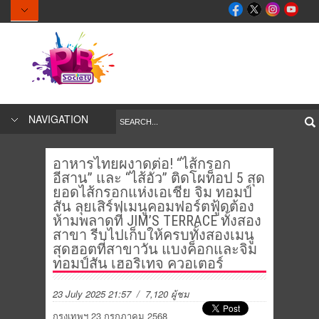
NAVIGATION
อาหารไทยผงาดต่อ! “ไส้กรอก
อีสาน” และ “ไส้อั่ว” ติดโผท็อป 5 สุด
ยอดไส้กรอกแห่งเอเชีย จิม ทอมป์
สัน ลุยเสิร์ฟเมนูคอมฟอร์ตฟู้ดต้อง
ห้ามพลาดที่ JIM’S TERRACE ทั้งสอง
สาขา รีบไปเก็บให้ครบทั้งสองเมนู
สุดฮอตที่สาขาวัน แบงค็อกและจิม
ทอมป์สัน เฮอริเทจ ควอเตอร์
23 July 2025 21:57
/ 7,120 ผู้ชม
กรุงเทพฯ 23 กรกฎาคม 2568