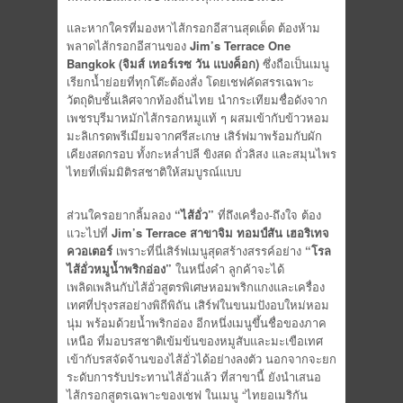
และหากใครที่มองหาไส้กรอกอีสานสุดเด็ด ต้องห้าม
พลาดไส้กรอกอีสานของ
Jim’s Terrace One
Bangkok (จิมส์ เทอร์เรซ วัน แบงค็อก)
ซึ่งถือเป็นเมนู
เรียกน้ำย่อยที่ทุกโต๊ะต้องสั่ง โดยเชฟคัดสรรเฉพาะ
วัตถุดิบชั้นเลิศจากท้องถิ่นไทย นำกระเทียมชื่อดังจาก
เพชรบุรีมาหมักไส้กรอกหมูแท้ ๆ ผสมเข้ากับข้าวหอม
มะลิเกรดพรีเมียมจากศรีสะเกษ เสิร์ฟมาพร้อมกับผัก
เคียงสดกรอบ ทั้งกะหล่ำปลี ขิงสด ถั่วลิสง และสมุนไพร
ไทยที่เพิ่มมิติรสชาติให้สมบูรณ์แบบ
ส่วนใครอยากลิ้มลอง
“ไส้อั่ว”
ที่ถึงเครื่อง-ถึงใจ ต้อง
แวะไปที่
Jim’s Terrace สาขาจิม ทอมป์สัน เฮอริเทจ
ควอเตอร์
เพราะที่นี่เสิร์ฟเมนูสุดสร้างสรรค์อย่าง
“โรล
ไส้อั่วหมูน้ำพริกอ่อง”
ในหนึ่งคำ ลูกค้าจะได้
เพลิดเพลินกับไส้อั่วสูตรพิเศษหอมพริกแกงและเครื่อง
เทศที่ปรุงรสอย่างพิถีพิถัน เสิร์ฟในขนมปังอบใหม่หอม
นุ่ม พร้อมด้วยน้ำพริกอ่อง อีกหนึ่งเมนูขึ้นชื่อของภาค
เหนือ ที่มอบรสชาติเข้มข้นของหมูสับและมะเขือเทศ
เข้ากับรสจัดจ้านของไส้อั่วได้อย่างลงตัว นอกจากจะยก
ระดับการรับประทานไส้อั่วแล้ว ที่สาขานี้ ยังนำเสนอ
ไส้กรอกสูตรเฉพาะของเชฟ ในเมนู “ไทยอเมริกัน