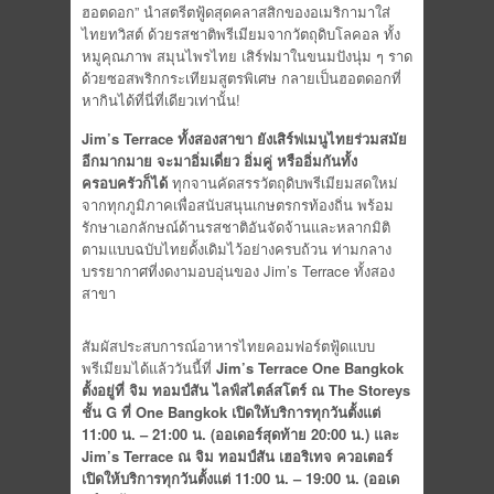
ฮอตดอก” นำสตรีตฟู้ดสุดคลาสสิกของอเมริกามาใส่
ไทยทวิสต์ ด้วยรสชาติพรีเมียมจากวัตถุดิบโลคอล ทั้ง
หมูคุณภาพ สมุนไพรไทย เสิร์ฟมาในขนมปังนุ่ม ๆ ราด
ด้วยซอสพริกกระเทียมสูตรพิเศษ กลายเป็นฮอตดอกที่
หากินได้ที่นี่ที่เดียวเท่านั้น!
Jim’s Terrace ทั้งสองสาขา ยังเสิร์ฟเมนูไทยร่วมสมัย
อีกมากมาย จะมาอิ่มเดี่ยว อิ่มคู่ หรืออิ่มกันทั้ง
ครอบครัวก็ได้
ทุกจานคัดสรรวัตถุดิบพรีเมียมสดใหม่
จากทุกภูมิภาคเพื่อสนับสนุนเกษตรกรท้องถิ่น พร้อม
รักษาเอกลักษณ์ด้านรสชาติอันจัดจ้านและหลากมิติ
ตามแบบฉบับไทยดั้งเดิมไว้อย่างครบถ้วน ท่ามกลาง
บรรยากาศที่งดงามอบอุ่นของ Jim’s Terrace ทั้งสอง
สาขา
สัมผัสประสบการณ์อาหารไทยคอมฟอร์ตฟู้ดแบบ
พรีเมียมได้แล้ววันนี้ที่
Jim’s Terrace One Bangkok
ตั้งอยู่ที่ จิม ทอมป์สัน ไลฟ์สไตล์สโตร์ ณ The Storeys
ชั้น G ที่ One Bangkok เปิดให้บริการทุกวันตั้งแต่
11:00 น. – 21:00 น. (ออเดอร์สุดท้าย 20:00 น.) และ
Jim’s Terrace ณ จิม ทอมป์สัน เฮอริเทจ ควอเตอร์
เปิดให้บริการทุกวันตั้งแต่ 11:00 น. – 19:00 น. (ออเด