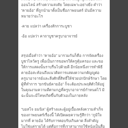
ออนไลน์ สร้างความสงสัย โดยเฉพาะอย่างยิ่ง คำว่า
“คายอ้อ” ที่ถูกนำมาตั้งเป็นชื่อภาพยนตร์ มันมีความ
หมายว่าอะไร
-คาย แปลว่า เครื่องสักการะบูชา
-อ้อ แปลว่า คาถาบูชาครูบาอาจารย์
สรุปเมื่อคำว่า “คายอ้อ” มารวมกันก็คือ การจัดเครื่อง
บูชาไหว้ครู เพื่อเป็นการขอพรให้ครูคุ้มครอง และขอ
ให้การแสดงนั้นราบรื่นไปด้วยดี อีกนัยหนึ่งการทำพิธี
คายอ้อสะท้อนถึงแนวคิดการแสดงความกตัญญูต่อ
ครูบาอาจารย์และสิ่งศักดิ์สิทธิ์ให้ช่วยปกปักษ์รักษา โดย
ผู้ที่ทำการ “ยกขันธ์คายอ้อ” ก็จะต้องประพฤติตัวให้อยู่
ในคุณงามความดีตามกฎที่ครูบาอาจารย์กำหนดไว้ มิ
ฉะนั้นจะมีโทษเกิดขึ้นกับตัวเองในภายหลัง
“บอสโจ ยมนิล” ผู้สร้างและผู้อยู่เบื้องหลังความสำเร็จ
ของภาพยนตร์เรื่องนี้ ได้เปิดเผยความรู้สึกว่า “ภูมิใจ
มากที่ คายอ้อ ได้รับการตอบรับเกินคาด สิ่งสำคัญ
ไม่ใช่แค่รายได้ แต่คือการที่เราสามารถใช้หนังเป็นสื่อ