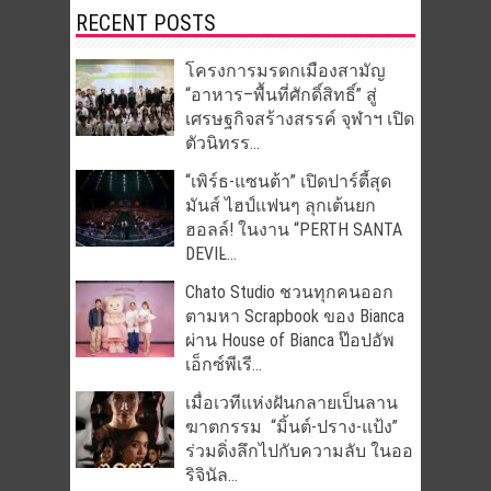
RECENT POSTS
โครงการมรดกเมืองสามัญ
“อาหาร–พื้นที่ศักดิ์สิทธิ์” สู่
เศรษฐกิจสร้างสรรค์ จุฬาฯ เปิด
ตัวนิทรร...
“เพิร์ธ-แซนต้า” เปิดปาร์ตี้สุด
มันส์ ไฮป์แฟนๆ ลุกเต้นยก
ฮอลล์! ในงาน “PERTH SANTA
DEVIL̵...
Chato Studio ชวนทุกคนออก
ตามหา Scrapbook ของ Bianca
ผ่าน House of Bianca ป๊อปอัพ
เอ็กซ์พีเรี...
เมื่อเวทีแห่งฝันกลายเป็นลาน
ฆาตกรรม “มิ้นต์-ปราง-แป้ง”
ร่วมดิ่งลึกไปกับความลับ ในออ
ริจินัล...