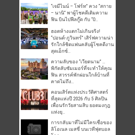
“เจมีไนน์ – โฟร์ท” ควง “สกาย
– นานิ” พาผู้โชคดีเติมความ
ฟิน บินไปฟีลกู๊ด กับ “O...
ฮอตห้างแตกไม่เกินจริง!
“ปอนด์-ภูวินทร์” เสิร์ฟความน่า
รักใกล้ชิดแฟนคลับผู้โชคดีงาน
สุดเอ็กซ์...
ความลับของ “เวียดนาม” …
พิกัดลับซัมเมอร์ที่จะทำให้คุณ
ฟิน สวรรค์พักผ่อนใกล้บ้านที่
คาดไม่ถึง...
คอนเสิร์ตแห่งประวัติศาสตร์
ที่สุดแห่งปี 2026 กับ 5 ศิลปิน
เพื่อนรักวัยสามสิบ ยอดมงกุฎ
แห่งยุ...
การกลับมาที่ไม่มีใครเชื่อของ
ลิโอเนล เมสซี่ บนเวทีฟุตบอล