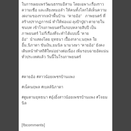
ในการเผยแพร่วัฒนธรรมอีสาน โดยเฉพาะเรื่องราว
ความเชื่อ และเสียงหมอลำ ให้คนทั้งโลกได้เห็นความ
งดงามของรากเหง้าพื้นบ้าน “คายอ้อ” ภาพยนตร์ ที่
สร้างปรากฏการณ์ ทำให้พ่อแม่-ลุงป้าปู่ย่า-ตายายใน
ชนบท เข้าโรงภาพยนตร์ในรอบหลายสิบปี เป็น
ภาพยนตร์ ไม่กี่เรื่องที่จะทำได้แบบนี้ “คาย
อ้อ” นำแสดงโดย ยุทธนา เปื้องกลาง,นฤพล ใย
อิ้ม,นิภาดา ขันเงิน,ยมนิล นามวงษา “คายอ้อ” ยังคง
เดินหน้าทำสถิติใหม่อย่างต่อเนื่อง เพิ่มรอบฉายอัดแน่น
ทั่วประเทศแล้ว วันนี้ในโรงภาพยนตร์
#คายอ้อ #สาวน้อยเพชรบ้านแพง
#เน็คนฤพล #เบลล์นิภาดา
#ตูมตามยุทธนา #อุ๋งอิ๋งสาวน้อยเพชรบ้านแพง #โจยม
นิล
[fbcomments]