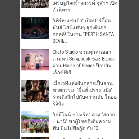
เศรษฐกิจสร้างสรรค์ จุฬาฯ เปิด
ตัวนิทรร...
“เพิร์ธ-แซนต้า” เปิดปาร์ตี้สุด
มันส์ ไฮป์แฟนๆ ลุกเต้นยก
ฮอลล์! ในงาน “PERTH SANTA
DEVIL̵...
Chato Studio ชวนทุกคนออก
ตามหา Scrapbook ของ Bianca
ผ่าน House of Bianca ป๊อปอัพ
เอ็กซ์พีเรี...
เมื่อเวทีแห่งฝันกลายเป็นลาน
ฆาตกรรม “มิ้นต์-ปราง-แป้ง”
ร่วมดิ่งลึกไปกับความลับ ในออ
ริจินัล...
“เจมีไนน์ – โฟร์ท” ควง “สกาย
– นานิ” พาผู้โชคดีเติมความ
ฟิน บินไปฟีลกู๊ด กับ “O...