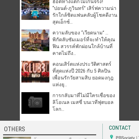
ฮอตห้างแตกไม่เกินจริง!
“ปอนด์-ภูวินทร์” เสิร์ฟความน่า
รักใกล้ชิดแฟนคลับผู้โชคดีงาน
สุดเอ็กซ์...
ความลับของ “เวียดนาม” …
พิกัดลับซัมเมอร์ที่จะทำให้คุณ
ฟิน สวรรค์พักผ่อนใกล้บ้านที่
คาดไม่ถึง...
คอนเสิร์ตแห่งประวัติศาสตร์
ที่สุดแห่งปี 2026 กับ 5 ศิลปิน
เพื่อนรักวัยสามสิบ ยอดมงกุฎ
แห่งยุ...
การกลับมาที่ไม่มีใครเชื่อของ
ลิโอเนล เมสซี่ บนเวทีฟุตบอล
โลก...
CONTACT
OTHERS
PRSociety | 