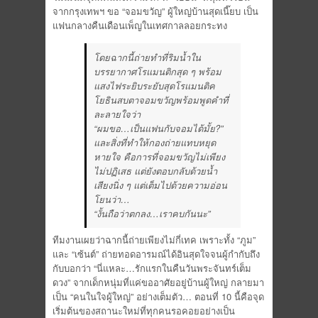
จากกรุงเทพฯ ขอ “จอมขวัญ” ผู้ใหญ่บ้านสุดเนี๊ยบ เป็น
แฟนกลางคืนเดือนเพ็ญในเทศกาลลอยกระทง
โดยฉากนี้ถ่ายทำที่ริมน้ำใน
บรรยากาศโรแมนติกสุด ๆ พร้อม
แสงไฟระยิบระยับสุดโรแมนติค
โยธินสบตาจอมขวัญพร้อมพูดคำที่
ละลายใจว่า
“ผมขอ…เป็นแฟนกับจอมได้มั้ย?”
และสิ่งที่ทำให้กองถ่ายแทบหยุด
หายใจ คือการที่จอมขวัญไม่เพียง
ไม่ปฏิเสธ แต่ยังตอบกลับด้วยน้ำ
เสียงนิ่ง ๆ แต่เต็มไปด้วยความอ่อน
โยนว่า…
“งั้นถือว่าตกลง…เราคบกันนะ”
ทีมงานเผยว่าฉากนี้ถ่ายเพียงไม่กี่เทค เพราะทั้ง “ภูม”
และ “เซ้นต์” ถ่ายทอดอารมณ์ได้อินสุดใจจนผู้กำกับถึง
กับบอกว่า “นี่แหละ…รักแรกในคืนวันพระจันทร์เต็ม
ดวง” จากเด็กหนุ่มที่แค่ขออาศัยอยู่บ้านผู้ใหญ่ กลายมา
เป็น “คนในใจผู้ใหญ่” อย่างเต็มตัว… ตอนที่ 10 นี้คือจุด
เริ่มต้นของสถานะใหม่ที่ทุกคนรอคอยอย่างเป็น