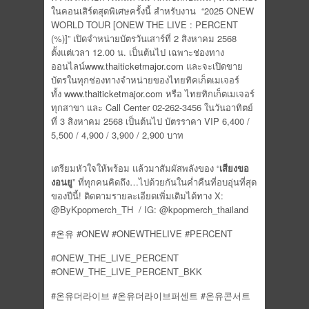
ในคอนเสิร์ตสุดพิเศษครั้งนี้ สำหรับงาน “2025 ONEW
WORLD TOUR [ONEW THE LIVE : PERCENT
(%)]” เปิดจำหน่ายบัตรวันเสาร์ที่ 2 สิงหาคม 2568
ตั้งแต่เวลา 12.00 น. เป็นต้นไป เฉพาะช่องทาง
ออนไลน์
www.thaiticketmajor.com
และจะเปิดขาย
บัตรในทุกช่องทางจำหน่ายของไทยทิคเก็ตเมเจอร์
ทั้ง
www.thaiticketmajor.com
หรือ ไทยทิกเก็ตเมเจอร์
ทุกสาขา และ Call Center 02-262-3456 ในวันอาทิตย์
ที่ 3 สิงหาคม 2568 เป็นต้นไป บัตรราคา VIP 6,400 /
5,500 / 4,900 / 3,900 / 2,900 บาท
เตรียมหัวใจให้พร้อม แล้วมาสัมผัสพลังของ “
เสียงขอ
งอนยู
” ที่ทุกคนคิดถึง…ไปด้วยกันในค่ำคืนที่อบอุ่นที่สุด
ของปีนี้! ติดตามรายละเอียดเพิ่มเติมได้ทาง X:
@ByKpopmerch_TH / IG: @kpopmerch_thailand
#온유 #ONEW #ONEWTHELIVE #PERCENT
#ONEW_THE_LIVE_PERCENT
#ONEW_THE_LIVE_PERCENT_BKK
#온유더라이브 #온유더라이브퍼센트 #온유콘서트