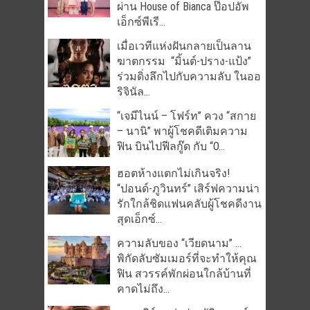
ผ่าน House of Bianca ป๊อปอัพ
เอ็กซ์พีเรี...
เมื่อเวทีแห่งฝันกลายเป็นลาน
ฆาตกรรม “มิ้นต์-ปราง-แป้ง”
ร่วมดิ่งลึกไปกับความลับ ในออ
ริจินัล...
“เจมีไนน์ – โฟร์ท” ควง “สกาย
– นานิ” พาผู้โชคดีเติมความ
ฟิน บินไปฟีลกู๊ด กับ “O...
ฮอตห้างแตกไม่เกินจริง!
“ปอนด์-ภูวินทร์” เสิร์ฟความน่า
รักใกล้ชิดแฟนคลับผู้โชคดีงาน
สุดเอ็กซ์...
ความลับของ “เวียดนาม” …
พิกัดลับซัมเมอร์ที่จะทำให้คุณ
ฟิน สวรรค์พักผ่อนใกล้บ้านที่
คาดไม่ถึง...