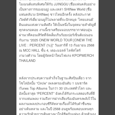
โมเมนต์แสนพิเศษให้กับ JJINGGU (ชื่อแฟนคลับอย่าง
เป็นทางการของอนยู) และเหล่า SHINee World (ชื่อ
แฟนคลับวง SHINee) ชาวไทยอีกครั้ง หลังประกาศ
เวิลด์ทัวร์เดี่ยวอนยูก็ไม่พลาดที่จะปักหมุด ‘ไทยแลนด์’
ดินแดนแห่งความคิดถึง ให้เป็นหนึ่งในจุดหมายสำคัญที่
ทุกคนรอคอย งานนี้เขาเตรียมมอบบรรยากาศอบอุ่น
ผ่านเวทีคอนเสิร์ตที่จัดเต็มเกินร้อยเปอร์เซ็นต์แน่นอน
กับงาน “2025 ONEW WORLD TOUR [ONEW THE
LIVE : PERCENT (%)]” วันเสาร์ที่ 13 กันยายน 2568
ณ MCC HALL ชั้น 4, เดอะมอลล์ ไลฟ์สโตร์
งามวงศ์วาน โดยผู้จัดหน้าใหม่ไฟแรง KPOPMERCH
THAILAND
หลังจากประสบความสำเร็จในฐานะศิลปินเดี่ยว จาก
โซโล่อัลบั้ม “Circle” เพลงครองอันดับ 1 บนชาร์ต
iTunes Top Albums ในกว่า 30 ประเทศทั่วโลก และ
อัลบั้มล่าสุด “PERCENT” ยังคงได้รับกระแสตอบรับที่ดี
จากแฟนเพลง รวมถึงการฝากเสียงร้องอันทรงพลังไว้ใน
ผลงานเพลงประกอบซีรีส์หลายเรื่องก็ได้รับคำชื่นชม
อย่างล้นหลาม และในปี 2568 อนยูพร้อมตอบแทนทุก
ความรักด้วยการเดินทางมาใกล้ชิดกับแฟนๆ ด้วยตัวเอง