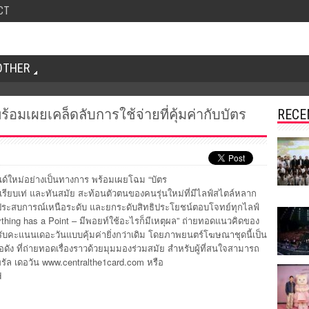
CT
OTHER
้อมเผยเคล็ดลับการใช้จ่ายที่คุ้มค่ากับบัตร
RECE
นด์ใหม่อย่างเป็นทางการ พร้อมเผยโฉม “บัตร
์เรียบเท่ และทันสมัย สะท้อนตัวตนของคนรุ่นใหม่ที่มีไลฟ์สไตล์หลาก
ระสบการณ์เหนือระดับ และยกระดับสิทธิประโยชน์ตอบโจทย์ทุกไลฟ์
hing has a Point – มีพอยท์ใช้อะไรก็มีเหตุผล” ถ่ายทอดแนวคิดของ
รับคะแนนเดอะวันแบบคุ้มค่ายิ่งกว่าเดิม โดยภาพยนตร์โฆษณาชุดนี้เป็น
ดัง ที่ถ่ายทอดเรื่องราวด้วยมุมมองร่วมสมัย สำหรับผู้ที่สนใจสามารถ
รัล เดอวัน www.centralthe1card.com หรือ
d