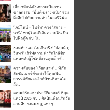
เมื่อเวทีแห่งฝันกลายเป็นลาน
ฆาตกรรม “มิ้นต์-ปราง-แป้ง” ร่วม
ดิ่งลึกไปกับความลับ ในออริจินัล...
“เจมีไนน์ – โฟร์ท” ควง “สกาย –
นานิ” พาผู้โชคดีเติมความฟิน บิน
ไปฟีลกู๊ด กับ “O...
ฮอตห้างแตกไม่เกินจริง! “ปอนด์-ภู
วินทร์” เสิร์ฟความน่ารักใกล้ชิด
แฟนคลับผู้โชคดีงานสุดเอ็กซ์...
ความลับของ “เวียดนาม” … พิกัด
ลับซัมเมอร์ที่จะทำให้คุณฟิน
สวรรค์พักผ่อนใกล้บ้านที่คาดไม่
ถึง...
คอนเสิร์ตแห่งประวัติศาสตร์ ที่สุด
แห่งปี 2026 กับ 5 ศิลปินเพื่อนรักวัย
สามสิบ ยอดมงกุฎแห่งยุ...