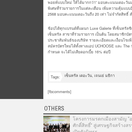
พอยท์แบบใหม่ ให้ได้มากกว่า” มอบคะแนนเดอะวันมาก
พิเศษที่ร่วมรายการในแต่ละเดือน เพิ่มความคุ้มแบ
2568 มอบคะแนนเดอะวันถึง 20 เท่า ไม่จำกัดสิทธิ์ ส
ช้อปได้ทุกแบรนด์ที่แผนก Luxe Galerie ที่เซ็นทรั
เซ็นทรัล สาขาที่ร่วมรายการ เป็นต้น โดยสมาชิกบัต
ประชาสัมพันธ์ของบริษัท รายละเอียดและเงื่อนไขเพ
สมัครบัตรใหม่ได้ทั้งทางแอป UCHOOSE และ The 1 A
กำหนด จะได้ไม่เสียดอกเบี้ย 16% ต่อปี
เซ็นทรัล เดอะวัน
,
เจนเย่ มธิกา
Tags:
[fbcomments]
OTHERS
โครงการมรดกเมืองสามัญ “อา
ศักดิ์สิทธิ์” สู่เศรษฐกิจสร้างส
เปิดตัวนิทรร...