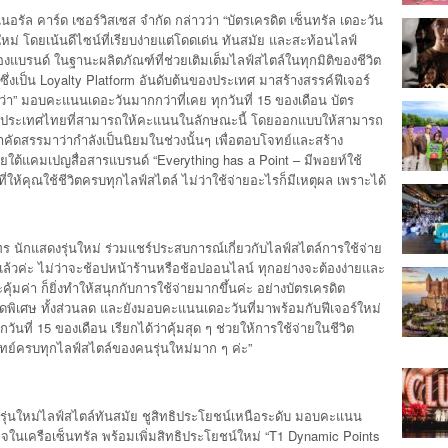
อรัล คาร์ด เซอร์วิสเซส จำกัด กล่าวว่า “บัตรเครดิต เซ็นทรัล เดอะวัน
ม่ โดยเน้นดีไซน์ที่เรียบง่ายแต่โดดเด่น ทันสมัย และสะท้อนไลฟ์
ของแบรนด์ ในฐานะผลิตภัณฑ์ที่ช่วยเติมเต็มไลฟ์สไตล์ในทุกมิติของชีวิต
ซึ่งเป็น Loyalty Platform อันดับต้นของประเทศ มาสร้างสรรค์ฟีเจอร์
่า” มอบคะแนนเดอะวันมากกว่าที่เคย ทุกวันที่ 15 ของเดือน บัตร
รกในประเทศไทยที่สามารถให้คะแนนในลักษณะนี้ โดยออกแบบให้สามารถ
คัดสรรมาว่ากำลังเป็นนิยมในช่วงนั้นๆ เพื่อตอบโจทย์และสร้าง
 ภายใต้แคมเปญสื่อสารแบรนด์ “Everything has a Point – มีพอยท์ใช้
่ให้คุณใช้ชีวิตครบทุกไลฟ์สไตล์ ไม่ว่าใช้จ่ายอะไรก็มีเหตุผล เพราะได้
ทร นักแสดงรุ่นใหม่ ร่วมแชร์ประสบการณ์เกี่ยวกับไลฟ์สไตล์การใช้จ่าย
อยู่แล้วค่ะ ไม่ว่าจะช้อปหน้าร้านหรือช้อปออนไลน์ ทุกอย่างจะต้องง่ายและ
ะคุ้มค่า ก็ยิ่งทำให้สนุกกับการใช้จ่ายมากขึ้นค่ะ อย่างบัตรเครดิต
ุดพิเศษ ทั้งส่วนลด และยังมอบคะแนนเดอะวันที่มาพร้อมกับฟีเจอร์ใหม่
นที่ 15 ของเดือน เรียกได้ว่าคุ้มสุด ๆ ช่วยให้การใช้จ่ายในชีวิต
จทย์ครบทุกไลฟ์สไตล์ของคนรุ่นใหม่มาก ๆ ค่ะ”
นรุ่นใหม่ไลฟ์สไตล์ทันสมัย ชูสิทธิประโยชน์เหนือระดับ มอบคะแนน
ุรกิจในเครือเซ็นทรัล พร้อมเพิ่มสิทธิประโยชน์ใหม่ “T1 Dynamic Points