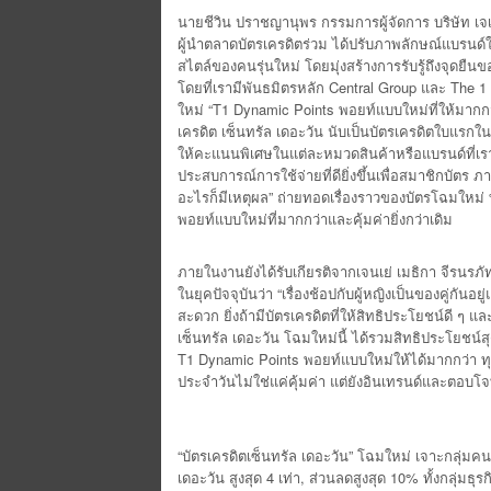
นายชีวิน ปราชญานุพร กรรมการผู้จัดการ บริษัท เจเน
ผู้นำตลาดบัตรเครดิตร่วม ได้ปรับภาพลักษณ์แบรนด์ให
สไตล์ของคนรุ่นใหม่ โดยมุ่งสร้างการรับรู้ถึงจุดยืน
โดยที่เรามีพันธมิตรหลัก Central Group และ The 1 
ใหม่ “T1 Dynamic Points พอยท์แบบใหม่ที่ให้มากกว
เครดิต เซ็นทรัล เดอะวัน นับเป็นบัตรเครดิตใบแ
ให้คะแนนพิเศษในแต่ละหมวดสินค้าหรือแบรนด์ที่เรา
ประสบการณ์การใช้จ่ายที่ดียิ่งขึ้นเพื่อสมาชิกบัตร
อะไรก็มีเหตุผล” ถ่ายทอดเรื่องราวของบัตรโฉมใหม่ ที
พอยท์แบบใหม่ที่มากกว่าและคุ้มค่ายิ่งกว่าเดิม
ภายในงานยังได้รับเกียรติจากเจนเย่ เมธิกา จีรนรภั
ในยุคปัจจุบันว่า “เรื่องช้อปกับผู้หญิงเป็นของคู่กัน
สะดวก ยิ่งถ้ามีบัตรเครดิตที่ให้สิทธิประโยชน์ดี ๆ แล
เซ็นทรัล เดอะวัน โฉมใหม่นี้ ได้รวมสิทธิประโยชน์ส
T1 Dynamic Points พอยท์แบบใหม่ให้ได้มากกว่า ทุกวั
ประจำวันไม่ใช่แค่คุ้มค่า แต่ยังอินเทรนด์และตอบโ
“บัตรเครดิตเซ็นทรัล เดอะวัน” โฉมใหม่ เจาะกลุ่มค
เดอะวัน สูงสุด 4 เท่า, ส่วนลดสูงสุด 10% ทั้งกลุ่มธ