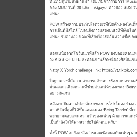
ที่ 27 มิถุนายนที่ผ่านมา โดยเริ่มจากรายการ ‘Mus
ช่อง MBC วันที่ 28 และ ‘Inkigayo’ ทางช่อง SBS วั
แฟนๆ
POW สร้างความประทับใจด้วยเวทีเปิดตัวเพลงไตเติ้ล ‘B
การเต้นที่มีสไตล์ ไปจนถึงการแสดงบนเวทีที่เต็มไป
แฟนๆ จับตามอง ขณะที่เสียงร้องสดอันหวานซึ้งของพว
นอกเหนือจากโชว์บนเวทีแล้ว POW ยังปล่อยคอนเทน
วง KISS OF LIFE สะท้อนภาพลักษณ์ของศิลปินเจเนอ
Natty X Yorch challenge link:
https://vt.tiktok
ในฐานะวงที่มีความสามารถด้านการร้องแบบครบเครื่อง
มั่นคงและเสียงหวานที่ช่วยขับเสน่ห์ของเพลง ‘Bei
อย่างชัดเจน
หลังจากปิดฉากสัปดาห์แรกของการโปรโมตอย่างสวยงา
มากที่ในที่สุดก็ได้ขึ้นแสดงเพลง ‘Being Tender’ ที
พยายามตอบแทนความรักของแฟนๆ ด้วยการแสดงที่เต็ม
เป็นกำลังใจให้พวกเราต่อไปด้วยนะครับ”
ทั้งนี้ POW จะยังคงสื่อสารและเชื่อมต่อกับแฟนๆ ผ