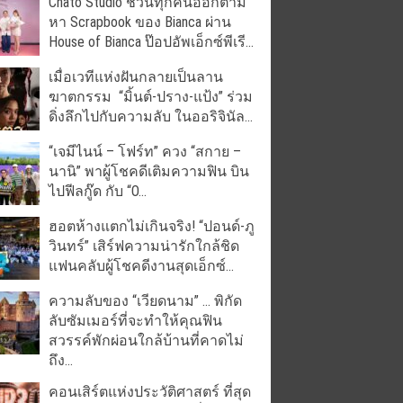
Chato Studio ชวนทุกคนออกตาม
หา Scrapbook ของ Bianca ผ่าน
House of Bianca ป๊อปอัพเอ็กซ์พีเรี...
เมื่อเวทีแห่งฝันกลายเป็นลาน
ฆาตกรรม “มิ้นต์-ปราง-แป้ง” ร่วม
ดิ่งลึกไปกับความลับ ในออริจินัล...
“เจมีไนน์ – โฟร์ท” ควง “สกาย –
นานิ” พาผู้โชคดีเติมความฟิน บิน
ไปฟีลกู๊ด กับ “O...
ฮอตห้างแตกไม่เกินจริง! “ปอนด์-ภู
วินทร์” เสิร์ฟความน่ารักใกล้ชิด
แฟนคลับผู้โชคดีงานสุดเอ็กซ์...
ความลับของ “เวียดนาม” … พิกัด
ลับซัมเมอร์ที่จะทำให้คุณฟิน
สวรรค์พักผ่อนใกล้บ้านที่คาดไม่
ถึง...
คอนเสิร์ตแห่งประวัติศาสตร์ ที่สุด