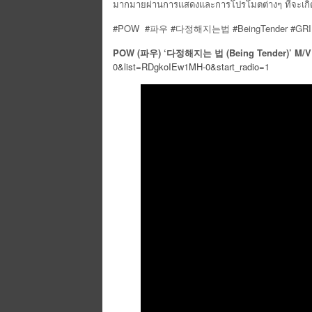
มากมายผ่านการแสดงและการโปรโมตต่างๆ ที่จะเกิดข
#POW #파우 #다정해지는법 #BeingTender #GR
POW (파우) ‘다정해지는 법 (Being Tender)’ M/V
0&list=RDgkoIEw1MH-0&start_radio=1