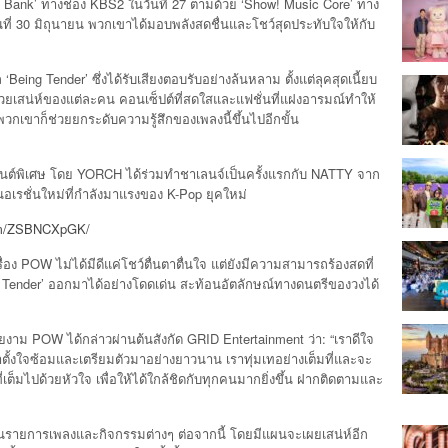
ic Bank’ ทางช่อง KBS2 ในวันที่ 27 ตามด้วย ‘Show! Music Core’ ทาง
นที่ 30 มิถุนายน พวกเขาได้มอบพลังสดชื่นและโชว์สุดประทับใจให้กับ
eing Tender’ ซึ่งได้รับเสียงตอบรับอย่างล้นหลาม ตั้งแต่ลุคสุดเนี้ยบ
ด้วยเสน่ห์ของแต่ละคน คอนเซ็ปต์ที่สดใสและแฟชั่นที่แฝงอารมณ์ทำให้
กเขาก็ช่วยยกระดับความรู้สึกของเพลงนี้ขึ้นไปอีกขั้น
ต์พิเศษ โดย YORCH ได้ร่วมทำชาเลนจ์เป็นครั้งแรกกับ NATTY จาก
เรชั่นใหม่ที่กำลังมาแรงของ K-Pop ยุคใหม่
.com/ZSBNCXpGK/
 POW ไม่ได้มีดีแค่โชว์ตื่นตาตื่นใจ แต่ยังมีความสามารถร้องสดที่
ng Tender’ ออกมาได้อย่างโดดเด่น สะท้อนอัตลักษณ์ทางดนตรีของวงได้
ม POW ได้กล่าวผ่านต้นสังกัด GRID Entertainment ว่า: “เราดีใจ
่เราตั้งใจซ้อมและเตรียมตัวมาอย่างยาวนาน เราทุ่มเทอย่างเต็มที่และจะ
ไปด้วยหัวใจ เพื่อให้ได้ใกล้ชิดกับทุกคนมากยิ่งขึ้น ฝากติดตามและ
่านรายการเพลงและกิจกรรมต่างๆ ต่อจากนี้ โดยมีแผนจะเผยเสน่ห์อีก