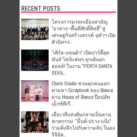
RECENT POSTS
โครงการมรดกเมืองสามัญ
“อาหาร–พื้นที่ศักดิ์สิทธิ์” สู่
เศรษฐกิจสร้างสรรค์ จุฬาฯ เปิด
ตัวนิทรร...
“เพิร์ธ-แซนต้า” เปิดปาร์ตี้สุด
มันส์ ไฮป์แฟนๆ ลุกเต้นยก
ฮอลล์! ในงาน “PERTH SANTA
DEVIL̵...
Chato Studio ชวนทุกคนออก
ตามหา Scrapbook ของ Bianca
ผ่าน House of Bianca ป๊อปอัพ
เอ็กซ์พีเรี...
เมื่อเวทีแห่งฝันกลายเป็นลาน
ฆาตกรรม “มิ้นต์-ปราง-แป้ง”
ร่วมดิ่งลึกไปกับความลับ ในออ
ริจินัล...