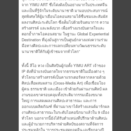
จาก YIMU ART ซึ่งโด่งดังเป็นอย่างมากในประเทศจีน
และเป็นที่รู้จักในระดับนานาชาติ มามอบประสบการณ์
สุดพิเศษให้ผู้มาเยือนไอคอนสยามได้ชื่นชมและสัมผัส
ผลงานศิลปะระดับโลก ซึ่งเต็มไปด้วยจินตนาการ ความ
สร้างสรรค์ และพลังบวก เพื่อสร้างแรงบันดาลใจและ
ตอกย้ำภาพไอคอนสยาม ในฐานะ Global Experiential
Destination ที่มุ่งมั่นสู่การเป็นศูนย์กลางแห่งความร่วม
มือทางศิลปะและการแลกเปลี่ยนทางวัฒนธรรมระดับ
นานาชาติให้กับผู้เข้าชมจากทั่วโลก”
ทั้งนี้ ลีโอ หวง เป็นศิลปินผู้ก่อตั้ง YIMU ART เจ้าของ
IP ดังที่นำแรงบันดาลใจจากธรรมชาติในเมืองต่าง ๆ
ทั่วโลกมาสร้างสรรค์เป็นคาแรกเตอร์หลากหลายด้วย
ศิลปะสื่อผสมผสาน (Cross-Media Art) เพื่อเชื่อมโยง
ผู้คน ธรรมชาติ และเมือง เข้าด้วยกันผ่านงานศิลป์ ผล
งานของเขาครอบคลุมทั้งประติมากรรมเมืองขนาด
ใหญ่ การแสดงผลงานศิลปะสาธารณะ และการ
ออกแบบผลิตภัณฑ์ ที่ผ่านมาเขาได้สร้างแลนด์มาร์กผล
งานศิลปะสาธารณะในระดับไอคอนิกมาแล้วใน 9 เมือง
ทั่วโลก นอกจากนี้ยังได้รับตำแหน่งที่ปรึกษาด้านศิลปะ
และผู้อำนวยการบริหารฝ่ายศิลป์ของสถานที่จัดการ
ประชุมหลักใน “การประชุมสุดยอดจีน-เอเชียกลางปี