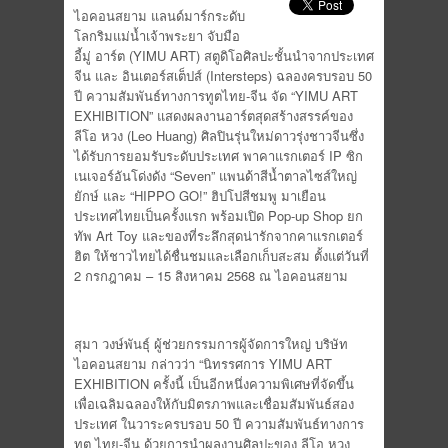
ไอคอนสยาม แลนด์มาร์กระดับ
โลกริมแม่น้ำเจ้าพระยา จับมือ
อี้มู่ อาร์ต (YIMU ART) สตูดิโอศิลปะชั้นนำจากประเทศ
จีน และ อินเตอร์สเต็ปส์ (Intersteps) ฉลองครบรอบ 50
ปี ความสัมพันธ์ทางการทูตไทย-จีน จัด “YIMU ART
EXHIBITION” แสดงผลงานอาร์ตสุดสร้างสรรค์ของ
ลีโอ หวง (Leo Huang) ศิลปินรุ่นใหม่ดาวรุ่งชาวจีนซึ่ง
ได้รับการยอมรับระดับประเทศ พาคาแรกเตอร์ IP ซิก
เนเจอร์อันโด่งดัง “Seven” แพนด้าสีน้ำตาลไซส์ใหญ่
ยักษ์ และ “HIPPO GO!” ฮิปโปสีชมพู มาเยือน
ประเทศไทยเป็นครั้งแรก พร้อมเปิด Pop-up Shop ยก
ทัพ Art Toy และของที่ระลึกสุดน่ารักจากคาแรกเตอร์
ฮิต ให้ชาวไทยได้ชื่นชมและเลือกเก็บสะสม ตั้งแต่วันที่
2 กรกฎาคม – 15 สิงหาคม 2568 ณ ไอคอนสยาม
สุมา วงษ์พันธุ์ ผู้ช่วยกรรมการผู้จัดการใหญ่ บริษัท
ไอคอนสยาม กล่าวว่า “นิทรรศการ YIMU ART
EXHIBITION ครั้งนี้ เป็นอีกหนึ่งความพิเศษที่จัดขึ้น
เพื่อเฉลิมฉลองให้กับมิตรภาพและเชื่อมสัมพันธ์สอง
ประเทศ ในวาระครบรอบ 50 ปี ความสัมพันธ์ทางการ
ทูต ไทย-จีน ด้วยการนำผลงานศิลปะของ ลีโอ หวง