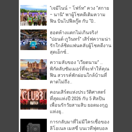
“เจมีไนน์ – โฟร์ท” ควง “สกาย
– นานิ” พาผู้โชคดีเติมความ
ฟิน บินไปฟีลกู๊ด กับ “O...
ฮอตห้างแตกไม่เกินจริง!
“ปอนด์-ภูวินทร์” เสิร์ฟความน่า
รักใกล้ชิดแฟนคลับผู้โชคดีงาน
สุดเอ็กซ์...
ความลับของ “เวียดนาม” …
พิกัดลับซัมเมอร์ที่จะทำให้คุณ
ฟิน สวรรค์พักผ่อนใกล้บ้านที่
คาดไม่ถึง...
คอนเสิร์ตแห่งประวัติศาสตร์
ที่สุดแห่งปี 2026 กับ 5 ศิลปิน
เพื่อนรักวัยสามสิบ ยอดมงกุฎ
แห่งยุ...
การกลับมาที่ไม่มีใครเชื่อของ
ลิโอเนล เมสซี่ บนเวทีฟุตบอล