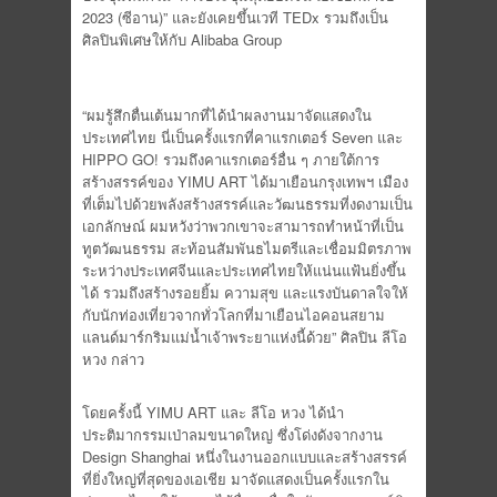
2023 (ซีอาน)” และยังเคยขึ้นเวที TEDx รวมถึงเป็น
ศิลปินพิเศษให้กับ Alibaba Group
“ผมรู้สึกตื่นเต้นมากที่ได้นำผลงานมาจัดแสดงใน
ประเทศไทย นี่เป็นครั้งแรกที่คาแรกเตอร์ Seven และ
HIPPO GO! รวมถึงคาแรกเตอร์อื่น ๆ ภายใต้การ
สร้างสรรค์ของ YIMU ART ได้มาเยือนกรุงเทพฯ เมือง
ที่เต็มไปด้วยพลังสร้างสรรค์และวัฒนธรรมที่งดงามเป็น
เอกลักษณ์ ผมหวังว่าพวกเขาจะสามารถทำหน้าที่เป็น
ทูตวัฒนธรรม สะท้อนสัมพันธไมตรีและเชื่อมมิตรภาพ
ระหว่างประเทศจีนและประเทศไทยให้แน่นแฟ้นยิ่งขึ้น
ได้ รวมถึงสร้างรอยยิ้ม ความสุข และแรงบันดาลใจให้
กับนักท่องเที่ยวจากทั่วโลกที่มาเยือนไอคอนสยาม
แลนด์มาร์กริมแม่น้ำเจ้าพระยาแห่งนี้ด้วย” ศิลปิน ลีโอ
หวง กล่าว
โดยครั้งนี้ YIMU ART และ ลีโอ หวง ได้นำ
ประติมากรรมเป่าลมขนาดใหญ่ ซึ่งโด่งดังจากงาน
Design Shanghai หนึ่งในงานออกแบบและสร้างสรรค์
ที่ยิ่งใหญ่ที่สุดของเอเชีย มาจัดแสดงเป็นครั้งแรกใน