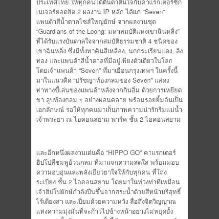
ประเทศไทย ให้ทุกคนได้ตื่นตาตื่นใจกับคาแรกเตอร์ซิก
เนเจอร์ยอดฮิต 2 ผลงาน IP หลัก ได้แก่ “Seven”
แพนด้าสีน้ำตาลไซส์ใหญ่ยักษ์ จากผลงานชุด
“Guardians of the Loong: มหาสมบัติแห่งเขาฉินหลิ่ง”
ที่ได้รับแรงบันดาลใจจากสมบัติธรรมชาติ 4 ชนิดของ
เขาฉินหลิ่ง ซึ่งมีทั้งทาคินสีเหลือง, นกกระเรียนแดง, ลิง
ทอง และแพนด้าสีน้ำตาลที่มีอยู่เพียงตัวเดียวในโลก
โดยเจ้าแพนด้า “Seven” ที่มาเยือนกรุงเทพฯ ในครั้งนี้
มาในแนวคิด “ปรัชญาท้องกลมของ Seven” แสดง
ท่าทางขี้เล่นของแพนด้าหลังจากกินอิ่ม ด้วยการเหยียด
ขา ลูบท้องกลม ๆ อย่างผ่อนคลาย พร้อมรอยยิ้มอันเป็น
เอกลักษณ์ รอให้ทุกคนมาเก็บภาพความน่ารักริมแม่น้ำ
เจ้าพระยา ณ ไอคอนสยาม พาร์ค ชั้น 2 ไอคอนสยาม
และอีกหนึ่งผลงานเด่นคือ “HIPPO GO” คาแรกเตอร์
ฮิปโปสีชมพูอ้วนกลม ที่มาแจกความสดใส พร้อมมอบ
ความอบอุ่นและพลังเยียวยาใจให้กับทุกคน ที่โถง
ระเบียง ชั้น 2 ไอคอนสยาม โดยมาในท่วงท่าที่เหมือน
เจ้าฮิปโปยักษ์กำลังปีนขึ้นจากสระน้ำด้วยสีหน้าบริสุทธิ์
ไร้เดียงสา และเปี่ยมด้วยความหวัง สื่อถึงจิตวิญญาณ
แห่งความมุ่งมั่นที่จะก้าวไปข้างหน้าอย่างไม่หยุดยั้ง