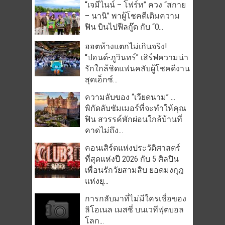
“เจมีไนน์ – โฟร์ท” ควง “สกาย
– นานิ” พาผู้โชคดีเติมความ
ฟิน บินไปฟีลกู๊ด กับ “O...
ฮอตห้างแตกไม่เกินจริง!
“ปอนด์-ภูวินทร์” เสิร์ฟความน่า
รักใกล้ชิดแฟนคลับผู้โชคดีงาน
สุดเอ็กซ์...
ความลับของ “เวียดนาม” …
พิกัดลับซัมเมอร์ที่จะทำให้คุณ
ฟิน สวรรค์พักผ่อนใกล้บ้านที่
คาดไม่ถึง...
คอนเสิร์ตแห่งประวัติศาสตร์
ที่สุดแห่งปี 2026 กับ 5 ศิลปิน
เพื่อนรักวัยสามสิบ ยอดมงกุฎ
แห่งยุ...
การกลับมาที่ไม่มีใครเชื่อของ
ลิโอเนล เมสซี่ บนเวทีฟุตบอล
โลก...