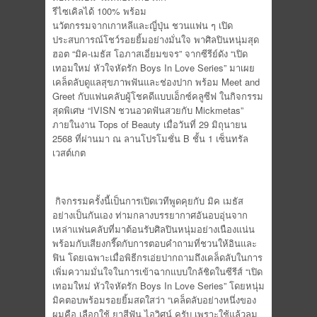
รีไซเคิลได้ 100% พร้อม
นวัตกรรมจากเกาหลีและญี่ปุ่น ชวนแฟน ๆ เปิด
ประสบการณ์โชว์รอยยิ้มอย่างมั่นใจ พาศิลปินหนุ่มสุด
ฮอต “มิค-เมธัส โอภาสเอี่ยมขจร” จากซีรีย์ดัง “เปิด
เทอมใหม่ หัวใจหัดรัก Boys In Love Series” มาเผย
เคล็ดลับดูแลสุขภาพฟันและช่องปาก พร้อม Meet and
Greet กับแฟนคลับผู้โชคดีแบบเอ็กซ์คลูซีฟ ในกิจกรรม
สุดพิเศษ “IVISN ชวนอวดฟันสวยกับ Mickmetas”
ภายในงาน Tops of Beauty เมื่อวันที่ 29 มิถุนายน
2568 ที่ผ่านมา ณ ลานโปรโมชั่น B ชั้น 1 เซ็นทรัล
เวสต์เกต
กิจกรรมครั้งนี้เป็นการเปิดเวทีพูดคุยกับ มิค เมธัส
อย่างเป็นกันเอง ท่ามกลางบรรยากาศอันอบอุ่นจาก
เหล่าแฟนคลับที่มาต้อนรับศิลปินหนุ่มอย่างเนืองแน่น
พร้อมกับเสียงกรี๊ดกับการตอบคำถามที่ชวนให้อินและ
ฟิน โดยเฉพาะเมื่อพิธีกรเอ่ยปากถามถึงเคล็ดลับในการ
เพิ่มความมั่นใจในการเข้าฉากแบบใกล้ชิดในซีรีส์ “เปิด
เทอมใหม่ หัวใจหัดรัก Boys In Love Series” โดยหนุ่ม
มิคตอบพร้อมรอยยิ้มสดใสว่า “เคล็ดลับอย่างหนึ่งของ
ผมคือ เลือกใช้ ยาสีฟัน ไอวิศน์ ครับ เพราะใช้แล้วลม