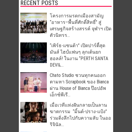
RECENT POSTS
โครงการมรดกเมืองสามัญ
“อาหาร–พื้นที่ศักดิ์สิทธิ์” สู่
เศรษฐกิจสร้างสรรค์ จุฬาฯ เปิด
ตัวนิทรร...
“เพิร์ธ-แซนต้า” เปิดปาร์ตี้สุด
มันส์ ไฮป์แฟนๆ ลุกเต้นยก
ฮอลล์! ในงาน “PERTH SANTA
DEVIL̵...
Chato Studio ชวนทุกคนออก
ตามหา Scrapbook ของ Bianca
ผ่าน House of Bianca ป๊อปอัพ
เอ็กซ์พีเรี...
เมื่อเวทีแห่งฝันกลายเป็นลาน
ฆาตกรรม “มิ้นต์-ปราง-แป้ง”
ร่วมดิ่งลึกไปกับความลับ ในออ
ริจินัล...