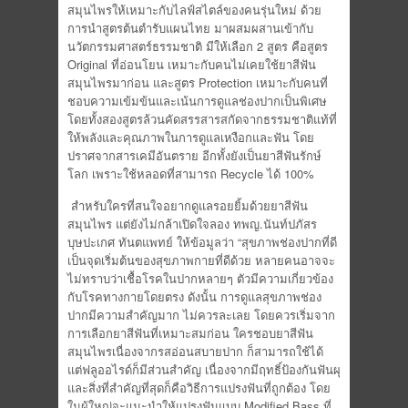
สมุนไพรให้เหมาะกับไลฟ์สไตล์ของคนรุ่นใหม่ ด้วย
การนำสูตรต้นตำรับแผนไทย มาผสมผสานเข้ากับ
นวัตกรรมศาสตร์ธรรมชาติ มีให้เลือก 2 สูตร คือสูตร
Original ที่อ่อนโยน เหมาะกับคนไม่เคยใช้ยาสีฟัน
สมุนไพรมาก่อน และสูตร Protection เหมาะกับคนที่
ชอบความเข้มข้นและเน้นการดูแลช่องปากเป็นพิเศษ
โดยทั้งสองสูตรล้วนคัดสรรสารสกัดจากธรรมชาติแท้ที่
ให้พลังและคุณภาพในการดูแลเหงือกและฟัน โดย
ปราศจากสารเคมีอันตราย อีกทั้งยังเป็นยาสีฟันรักษ์
โลก เพราะใช้หลอดที่สามารถ Recycle ได้ 100%
สำหรับใครที่สนใจอยากดูแลรอยยิ้มด้วยยาสีฟัน
สมุนไพร แต่ยังไม่กล้าเปิดใจลอง ทพญ.นันท์ปภัสร
บุษปะเกศ ทันตแพทย์ ให้ข้อมูลว่า “สุขภาพช่องปากที่ดี
เป็นจุดเริ่มต้นของสุขภาพกายที่ดีด้วย หลายคนอาจจะ
ไม่ทราบว่าเชื้อโรคในปากหลายๆ ตัวมีความเกี่ยวข้อง
กับโรคทางกายโดยตรง ดังนั้น การดูแลสุขภาพช่อง
ปากมีความสำคัญมาก ไม่ควรละเลย โดยควรเริ่มจาก
การเลือกยาสีฟันที่เหมาะสมก่อน ใครชอบยาสีฟัน
สมุนไพรเนื่องจากรสอ่อนสบายปาก ก็สามารถใช้ได้
แต่ฟลูออไรด์ก็มีส่วนสำคัญ เนื่องจากมีฤทธิ์ป้องกันฟันผุ
และสิ่งที่สำคัญที่สุดก็คือวิธีการแปรงฟันที่ถูกต้อง โดย
ในผู้ใหญ่จะแนะนำให้แปรงฟันแบบ Modified Bass ที่