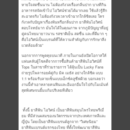
หายใจสดชื่นนาน ไม่ต้องกังวลเรื่องกลิ่นปาก บางทีกิน
อาหารรสจัดเข้าไป ไอวิศน์ช่วยได้มากเลย ใช้แล้วรู้สึก
สะอาดจริง ไม่ต้องกังวลเวลาเข้าฉากใกล้ชิดเลย ใคร
กังวลกับปัญหาเรื่องฟันหรือกลิ่นปาก ยาสีฟันไอวิศน์
ตอบโจทย์มาก มั่นใจได้ในคุณภาพ จากภูมิปัญญาที่อยู่
คู่คนไทยมายาวนาน รสชาติเย็น สดชื่น และที่ดีมาก ๆ
คือไอวิศน์เป็นแบรนด์ที่ให้ความสำคัญกับการรักษาสิ่ง
แวดล้อมด้วย”
นอกจากการพูดคุยบนเวที ภายในงานยังเปิดโอกาสให้
แฟนคลับผู้โชคดีจากการซื้อสินค้ายาสีฟันไอวิศน์ที่
Tops ในสาขาที่ร่วมรายการ ได้ลุ้นเป็น Lucky Fans
ถ่ายรูปโพลารอยด์คู่กับ มิค เมธัส อย่างใกล้ชิด แบบ
1:1 พร้อมรับลายเซ็นแบบเอ็กซ์คลูซีฟด้วย บอกเลยว่า
งานนี้ทำเอาหลายคนฟินและอิ่มอกอิ่มใจไปกับโมเม้นท์
สุดพิเศษจนยิ้มแก้มปริเลยทีเดียว
ทั้งนี้ ยาสีฟัน ไอวิศน์ เป็นยาสีฟันสมุนไพรไทยพรีเมี่
ยม ที่มีส่วนผสมของนวัตกรรมจากประเทศเกาหลีและ
ญี่ปุ่น โดยเป็นยาสีฟันแบรนด์ลูกจาก “วิเศษนิยม”
ยาสีฟันแบรนด์แรกของไทย ที่ตั้งใจพัฒนายาสีฟัน