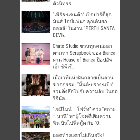
ตัวนิทรร...
“เพิร์ธ-แซนต้า” เปิดปาร์ตี้สุด
มันส์ ไฮป์แฟนๆ ลุกเต้นยก
ฮอลล์! ในงาน “PERTH SANTA
DEVIL̵...
Chato Studio ชวนทุกคนออก
ตามหา Scrapbook ของ Bianca
ผ่าน House of Bianca ป๊อปอัพ
เอ็กซ์พีเรี...
เมื่อเวทีแห่งฝันกลายเป็นลาน
ฆาตกรรม “มิ้นต์-ปราง-แป้ง”
ร่วมดิ่งลึกไปกับความลับ ในออ
ริจินัล...
“เจมีไนน์ – โฟร์ท” ควง “สกาย
– นานิ” พาผู้โชคดีเติมความ
ฟิน บินไปฟีลกู๊ด กับ “O...
ฮอตห้างแตกไม่เกินจริง!