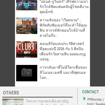
“ปอนด์-ภูวินทร์” เสิร์ฟความน่า
รักใกล้ชิดแฟนคลับผู้โชคดีงาน
สุดเอ็กซ์...
ความลับของ “เวียดนาม” …
พิกัดลับซัมเมอร์ที่จะทำให้คุณ
ฟิน สวรรค์พักผ่อนใกล้บ้านที่
คาดไม่ถึง...
คอนเสิร์ตแห่งประวัติศาสตร์
ที่สุดแห่งปี 2026 กับ 5 ศิลปิน
เพื่อนรักวัยสามสิบ ยอดมงกุฎ
แห่งยุ...
การกลับมาที่ไม่มีใครเชื่อของ
ลิโอเนล เมสซี่ บนเวทีฟุตบอล
โลก...
CONTACT
OTHERS
PRSociety | 
โครงการมรดกเมืองสามัญ
516/1 Tesabarn