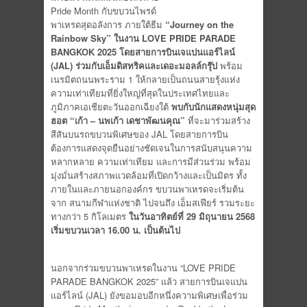
Pride Month กับขบวนไพรด์
พาเหรดสุดอลังการ ภายใต้ธีม
“Journey on the
Rainbow Sky” ในงาน LOVE PRIDE PARADE
BANGKOK 2025 โดยสายการบินเจแปนแอร์ไลน์
(JAL) ร่วมกับเอ็มดิสทริคและเดอะมอลล์กรุ๊ป
พร้อม
เนรมิตถนนพระราม 1 ให้กลายเป็นถนนสายรุ้งแห่ง
ความเท่าเทียมที่ยิ่งใหญ่ที่สุดในประเทศไทยและ
ภูมิภาคเอเชียตะวันออกเฉียงใต้
พบกับนักแสดงหนุ่มสุด
ฮอต “เก้า – นพเก้า เดชาพัฒนคุณ”
ที่จะมาร่วมสร้าง
สีสันบนรถขบวนพิเศษของ JAL โดยสายการบิน
ต้องการแสดงจุดยืนอย่างชัดเจนในการสนับสนุนความ
หลากหลาย ความเท่าเทียม และการมีส่วนร่วม พร้อม
มุ่งมั่นสร้างสภาพแวดล้อมที่เปิดกว้างและเป็นมิตร ทั้ง
ภายในและภายนอกองค์กร ขบวนพาเหรดจะเริ่มต้น
จาก สนามกีฬาแห่งชาติ ไปจนถึง เอ็มสเฟียร์ รวมระยะ
ทางกว่า 5 กิโลเมตร
ในวันอาทิตย์ที่ 29 มิถุนายน 2568
เริ่มขบวนเวลา 16.00 น. เป็นต้นไป
นอกจากร่วมขบวนพาเหรดในงาน “LOVE PRIDE
PARADE BANGKOK 2025” แล้ว สายการบินเจแปน
แอร์ไลน์ (JAL) ยังขอมอบอีกหนึ่งความพิเศษเพื่อร่วม