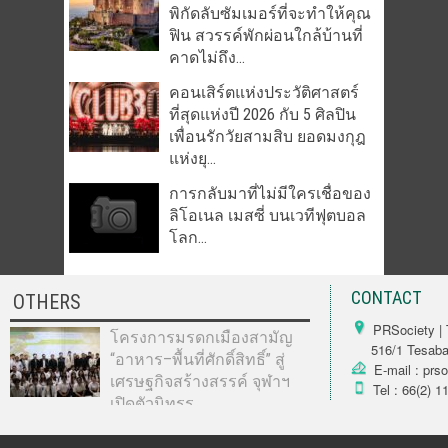
พิกัดลับซัมเมอร์ที่จะทำให้คุณ
ฟิน สวรรค์พักผ่อนใกล้บ้านที่
คาดไม่ถึง...
คอนเสิร์ตแห่งประวัติศาสตร์
ที่สุดแห่งปี 2026 กับ 5 ศิลปิน
เพื่อนรักวัยสามสิบ ยอดมงกุฎ
แห่งยุ...
การกลับมาที่ไม่มีใครเชื่อของ
ลิโอเนล เมสซี่ บนเวทีฟุตบอล
โลก...
CONTACT
OTHERS
PRSociety | 
โครงการมรดกเมืองสามัญ
516/1 Tesabarn
“อาหาร–พื้นที่ศักดิ์สิทธิ์” สู่
E-mail : prs
เศรษฐกิจสร้างสรรค์ จุฬาฯ
Tel : 66(2) 1
เปิดตัวนิทรร...