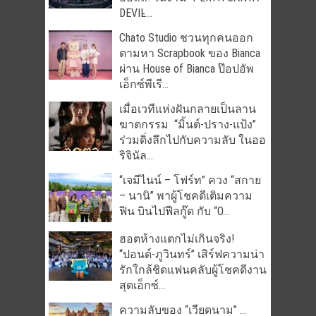
DEVIL̵...
Chato Studio ชวนทุกคนออก
ตามหา Scrapbook ของ Bianca
ผ่าน House of Bianca ป๊อปอัพ
เอ็กซ์พีเรี...
เมื่อเวทีแห่งฝันกลายเป็นลาน
ฆาตกรรม “มิ้นต์-ปราง-แป้ง”
ร่วมดิ่งลึกไปกับความลับ ในออ
ริจินัล...
“เจมีไนน์ – โฟร์ท” ควง “สกาย
– นานิ” พาผู้โชคดีเติมความ
ฟิน บินไปฟีลกู๊ด กับ “O...
ฮอตห้างแตกไม่เกินจริง!
“ปอนด์-ภูวินทร์” เสิร์ฟความน่า
รักใกล้ชิดแฟนคลับผู้โชคดีงาน
สุดเอ็กซ์...
ความลับของ “เวียดนาม” …