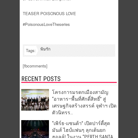
TEASER POISONOUS LOVE
#PoisonousLoveTheseries
พิษรัก
Tags:
[fbcomments]
RECENT POSTS
โครงการมรดกเมืองสามัญ
“อาหาร–พื้นที่ศักดิ์สิทธิ์” สู่
เศรษฐกิจสร้างสรรค์ จุฬาฯ เปิด
ตัวนิทรร...
“เพิร์ธ-แซนต้า” เปิดปาร์ตี้สุด
มันส์ ไฮป์แฟนๆ ลุกเต้นยก
ฮอลล์! ในงาน “PERTH SANTA