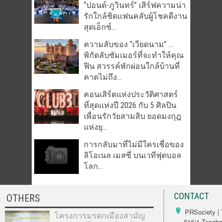
“ปอนด์-ภูวินทร์” เสิร์ฟความน่า
รักใกล้ชิดแฟนคลับผู้โชคดีงาน
สุดเอ็กซ์...
ความลับของ “เวียดนาม” …
พิกัดลับซัมเมอร์ที่จะทำให้คุณ
ฟิน สวรรค์พักผ่อนใกล้บ้านที่
คาดไม่ถึง...
คอนเสิร์ตแห่งประวัติศาสตร์
ที่สุดแห่งปี 2026 กับ 5 ศิลปิน
เพื่อนรักวัยสามสิบ ยอดมงกุฎ
แห่งยุ...
การกลับมาที่ไม่มีใครเชื่อของ
ลิโอเนล เมสซี่ บนเวทีฟุตบอล
โลก...
CONTACT
OTHERS
PRSociety | 
โครงการมรดกเมืองสามัญ
516/1 Tesabarn