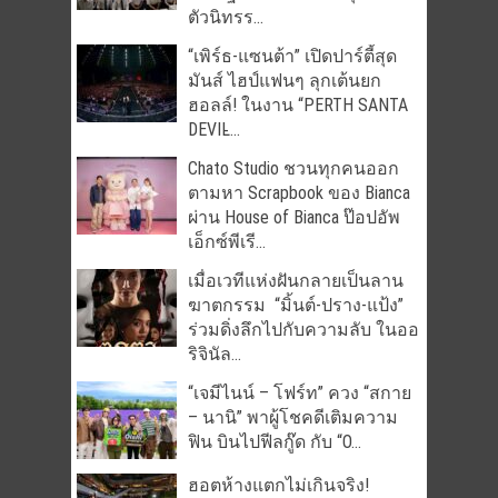
ตัวนิทรร...
“เพิร์ธ-แซนต้า” เปิดปาร์ตี้สุด
มันส์ ไฮป์แฟนๆ ลุกเต้นยก
ฮอลล์! ในงาน “PERTH SANTA
DEVIL̵...
Chato Studio ชวนทุกคนออก
ตามหา Scrapbook ของ Bianca
ผ่าน House of Bianca ป๊อปอัพ
เอ็กซ์พีเรี...
เมื่อเวทีแห่งฝันกลายเป็นลาน
ฆาตกรรม “มิ้นต์-ปราง-แป้ง”
ร่วมดิ่งลึกไปกับความลับ ในออ
ริจินัล...
“เจมีไนน์ – โฟร์ท” ควง “สกาย
– นานิ” พาผู้โชคดีเติมความ
ฟิน บินไปฟีลกู๊ด กับ “O...
ฮอตห้างแตกไม่เกินจริง!