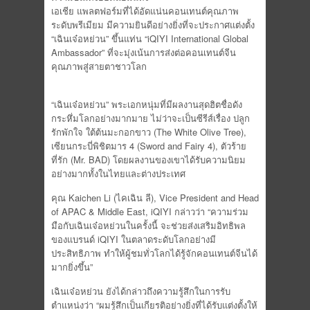
เอเชีย แพลตฟอร์มที่ได้อัดแน่นคอนเทนต์คุณภาพ
ระดับพรีเมียม มีความยินดีอย่างยิ่งที่จะประกาศแต่งตั้ง
“เฉินเจ๋อหย่วน” ขึ้นแท่น “iQIYI International Global
Ambassador” ที่จะมุ่งเน้นการส่งต่อคอนเทนต์จีน
คุณภาพสู่สายตาชาวโลก
“เฉินเจ๋อหย่วน” พระเอกหนุ่มที่มีผลงานสุดฮิตชื่อดัง
กระหึ่มโลกอย่างมากมาย ไม่ว่าจะเป็นซีรีส์เรื่อง ปลูก
รักพักใจ ใต้ต้นมะกอกขาว (The White Olive Tree),
เซียนกระบี่พิชิตมาร 4 (Sword and Fairy 4), ตัวร้าย
ที่รัก (Mr. BAD) โดยผลงานของเขาได้รับความนิยม
อย่างมากทั้งในไทยและต่างประเทศ
คุณ Kaichen Li (ไคเฉิน ลี), Vice President and Head
of APAC & Middle East, iQIYI กล่าวว่า “ความร่วม
มือกับเฉินเจ๋อหย่วนในครั้งนี้ จะช่วยส่งเสริมอิทธิพล
ของแบรนด์ iQIYI ในตลาดระดับโลกอย่างมี
ประสิทธิภาพ ทำให้ผู้ชมทั่วโลกได้รู้จักคอนเทนต์จีนได้
มากยิ่งขึ้น”
เฉินเจ๋อหย่วน ยังได้กล่าวถึงความรู้สึกในการรับ
ตำแหน่งว่า “ผมรู้สึกเป็นเกียรติอย่างยิ่งที่ได้รับแต่งตั้งให้