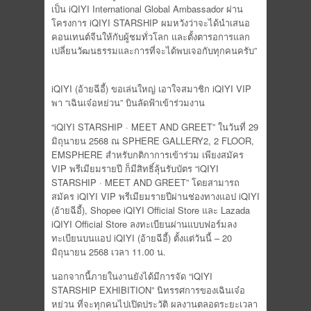
เป็น iQIYI International Global Ambassador ผ่าน
โครงการ iQIYI STARSHIP ผมหวังว่าจะได้นำเสนอ
คอนเทนต์จีนให้กับผู้ชมทั่วโลก และตั้งตารอการแลก
เปลี่ยนวัฒนธรรมและการที่จะได้พบเจอกับทุกคนครับ”
iQIYI (อ้ายฉีอี้) ขอเล่นใหญ่ เอาใจสมาชิก iQIYI VIP
พา “เฉินเจ๋อหย่วน” บินลัดฟ้าเข้าร่วมงาน
“iQIYI STARSHIP · MEET AND GREET” ในวันที่ 29
มิถุนายน 2568 ณ SPHERE​ GALLERY​2, 2 FLOOR,
EMSPHERE สำหรับกติกาการเข้าร่วม เพียงสมัคร
VIP พรีเมียมรายปี ก็มีสิทธิ์ลุ้นรับบัตร “iQIYI
STARSHIP · MEET AND GREET” โดยสามารถ
สมัคร iQIYI VIP พรีเมียมรายปีผ่านช่องทางแอป iQIYI
(อ้ายฉีอี้), Shopee iQIYI Official Store และ Lazada
iQIYI Official Store ลงทะเบียนผ่านแบบฟอร์มลง
ทะเบียนบนแอป iQIYI (อ้ายฉีอี้) ตั้งแต่วันนี้ – 20
มิถุนายน 2568 เวลา 11.00 น.
นอกจากนี้ภายในงานยังได้มีการจัด “iQIYI
STARSHIP EXHIBITION” นิทรรศการของเฉินเจ๋อ
หย่วน ที่จะทุกคนไปเปิดประวัติ ผลงานตลอดระยะเวลา