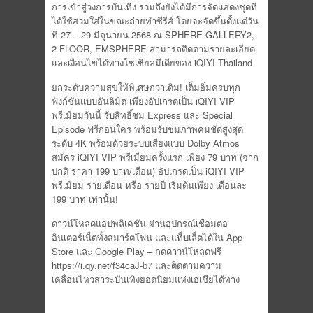
การเข้าสู่วงการบันเทิง รวมถึงยังได้มีการจัดแสดงชุดที่
ได้ใช้สวมใส่ในขณะถ่ายทำซีรีส์ โดยจะจัดขึ้นตั้งแต่วัน
ที่ 27 – 29 มิถุนายน 2568 ณ SPHERE​ GALLERY​2,
2 FLOOR, EMSPHERE สามารถติดตามรายละเอียด
และเงื่อนไขได้ทางโซเชียลมีเดียของ iQIYI Thailand
ยกระดับความสุขให้พิเศษกว่าเดิม! เต็มอิ่มครบทุก
ฟังก์ชันแบบอันลิมิต เพียงอัปเกรดเป็น iQIYI VIP
พรีเมียมวันนี้ รับสิทธิ์ชม Express และ Special
Episode ฟรีก่อนใคร พร้อมรับชมภาพคมชัดสูงสุด
ระดับ 4K พร้อมด้วยระบบเสียงแบบ Dolby Atmos
สมัคร iQIYI VIP พรีเมียมครั้งแรก เพียง 79 บาท (จาก
ปกติ ราคา 199 บาท/เดือน) อัปเกรดเป็น iQIYI VIP
พรีเมียม รายเดือน หรือ รายปี เริ่มต้นเพียง เดือนละ
199 บาท เท่านั้น!
ดาวน์โหลดแอปพลิเคชัน ผ่านอุปกรณ์เชื่อมต่อ
อินเตอร์เน็ตทั้งสมาร์ตโฟน และแท็บเล็ตได้ใน App
Store และ Google Play – กดดาวน์โหลดฟรี
https://i.qy.net/f34caJ-b7 และติดตามความ
เคลื่อนไหวสาระบันเทิงยอดนิยมแห่งเอเชียได้ทาง