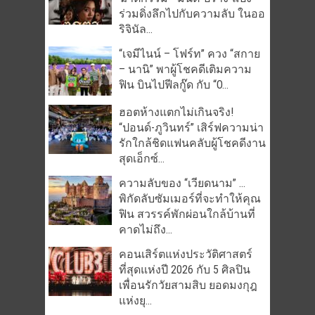
ร่วมดิ่งลึกไปกับความลับ ในออ
ริจินัล...
“เจมีไนน์ – โฟร์ท” ควง “สกาย
– นานิ” พาผู้โชคดีเติมความ
ฟิน บินไปฟีลกู๊ด กับ “O...
ฮอตห้างแตกไม่เกินจริง!
“ปอนด์-ภูวินทร์” เสิร์ฟความน่า
รักใกล้ชิดแฟนคลับผู้โชคดีงาน
สุดเอ็กซ์...
ความลับของ “เวียดนาม” …
พิกัดลับซัมเมอร์ที่จะทำให้คุณ
ฟิน สวรรค์พักผ่อนใกล้บ้านที่
คาดไม่ถึง...
คอนเสิร์ตแห่งประวัติศาสตร์
ที่สุดแห่งปี 2026 กับ 5 ศิลปิน
เพื่อนรักวัยสามสิบ ยอดมงกุฎ
แห่งยุ...