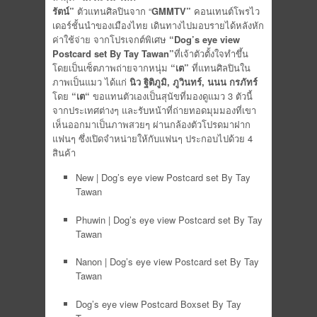
รัตน์”
ตัวแทนศิลปินจาก “
GMMTV”
คอนเทนต์โพรไว
เดอร์ชั้นนำของเมืองไทย เดินทางไปมอบรายได้หลังหัก
ค่าใช้จ่าย จากโปรเจกต์พิเศษ
“Dog’s eye view
Postcard set By Tay Tawan”
ที่เจ้าตัวตั้งใจทำขึ้น
โดยเป็นเซ็ตภาพถ่ายจากหนุ่ม
“เต”
ที่แทนศิลปินใน
ภาพเป็นแมว ได้แก่
นิว ฐิติภูมิ, ภูวินทร์, นนน กรภัทร์
โดย
“เต“
ขอแทนตัวเองเป็นสุนัขที่มองดูแมว 3 ตัวนี้
จากประเทศต่างๆ และรับหน้าที่ถ่ายทอดมุมมองที่เขา
เห็นออกมาเป็นภาพสวยๆ ผ่านกล้องตัวโปรดมาฝาก
แฟนๆ ซึ่งเปิดจำหน่ายให้กับแฟนๆ ประกอบไปด้วย 4
สินค้า
New | Dog’s eye view Postcard set By Tay
Tawan
Phuwin | Dog’s eye view Postcard set By Tay
Tawan
Nanon | Dog’s eye view Postcard set By Tay
Tawan
Dog’s eye view Postcard Boxset By Tay