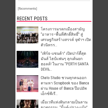
[fbcomments]
RECENT POSTS
โครงการมรดกเมืองสามัญ
“อาหาร–พื้นที่ศักดิ์สิทธิ์” สู่
เศรษฐกิจสร้างสรรค์ จุฬาฯ เปิด
ตัวนิทรร...
“เพิร์ธ-แซนต้า” เปิดปาร์ตี้สุด
มันส์ ไฮป์แฟนๆ ลุกเต้นยก
ฮอลล์! ในงาน “PERTH SANTA
DEVIL̵...
Chato Studio ชวนทุกคนออก
ตามหา Scrapbook ของ Bianca
ผ่าน House of Bianca ป๊อปอัพ
เอ็กซ์พีเรี...
เมื่อเวทีแห่งฝันกลายเป็นลาน
ฆาตกรรม “มิ้นต์-ปราง-แป้ง”