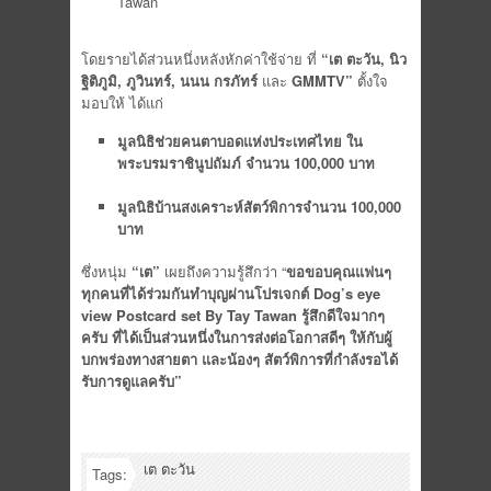
Tawan
โดยรายได้ส่วนหนึ่งหลังหักค่าใช้จ่าย ที่
“เต ตะวัน
,
นิว
ฐิติภูมิ
,
ภูวินทร์
,
นนน กรภัทร์
และ
GMMTV”
ตั้งใจ
มอบให้ ได้แก่
มูลนิธิช่วยคนตาบอดแห่งประเทศไทย ใน
พระบรมราชินูปถัมภ์ จำนวน 100,000 บาท
มูลนิธิบ้านสงเคราะห์สัตว์พิการจำนวน 100,000
บาท
ซึ่งหนุ่ม
“เต”
เผยถึงความรู้สึกว่า “
ขอขอบคุณแฟนๆ
ทุกคนที่ได้ร่วมกันทำบุญผ่านโปรเจกต์
Dog’s eye
view Postcard set By Tay Tawan รู้สึกดีใจมากๆ
ครับ ที่ได้เป็นส่วนหนึ่งในการส่งต่อโอกาสดีๆ ให้กับผู้
บกพร่องทางสายตา และน้องๆ สัตว์พิการที่กำลังรอได้
รับการดูแลครับ”
เต ตะวัน
Tags: