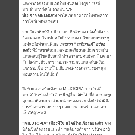
และทำกิจกรรมบนเวทีให้แฟนคลับได้รู้จัก “รสดี
มายด์” มากยิ่งขึ้น
จากนั้น
นิว
-
พีเจ
จาก
GELBOYS
ทำให้เวทีคึกคักต่อในช่วงค่ำกับ
การโชว์บทเพลงพิเศษ
ส่วนวันอาทิตย์ที่ 1 มิถุนายน ถึงคิวของ
เก่ง
-น้ำปิง
มา
ร้องเพลงเอาใจแฟนคลับถึง 2 เพลง แล้วสวมบทบาทคู่
เชฟลงมือทำเมนูพิเศษ
กะเพรา “รสดีมายด์” อร่อย
ลงตัว
ที่มีรสชาตินุ่มนวลหอมเครื่องเทศเต็มๆ ร่วมกับ
แฟนคลับผู้โชคดีบนเวที ทำเอาหลายคนอิจฉาไปตามๆ
กัน ปิดท้ายด้วยการถ่ายภาพร่วมกับแฟนคลับพร้อม
แจกลายเซ็น งานนี้ไม่เสียแรงเฝ้ารอเพราะสองหนุ่ม
มอบความฟินให้เต็มที่
ปิดท้ายความบันเทิงของ MILDTOPIA จาก “รสดี
มายด์” ในช่วงค่ำกับอีกหนึ่งคู่จิ้น
เจษ
-ไบเบิ้ล
มาร่วมพูด
คุยบนเวทีตามประสาคนชอบของอร่อย ทั้งยังโชว์ฝีมือ
การทำอาหารแบบง่ายๆ และถ่ายภาพพร้อมแจกลาย
เซ็นให้ผู้โชคดี
“MILDTOPIA” เมืองที่ใช่ สไตล์ไหนก็อร่อยลงตัว
ครั้ง
นี้ถือเป็นกิจกรรมแนะนำ “รสดีมายด์” จาก บริษัท อายิ