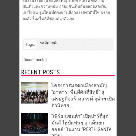
โนะโมะโต๊ะ (ประเทศไทย) จำกัด ที่เสิร์ฟทั้งความ
บันเทิงและความหอม อร่อยกันเต็มอิ่มตลอดสองวัน
เอาใจคน รุ่นใหม่ที่ต้องการเลือกสรรสชาติที่ใช่ อร่อย
ลงตัว ในสไตล์ที่ชอบด้วยตัวเอง
รสดีมายด์
Tags:
[fbcomments]
RECENT POSTS
โครงการมรดกเมืองสามัญ
“อาหาร–พื้นที่ศักดิ์สิทธิ์” สู่
เศรษฐกิจสร้างสรรค์ จุฬาฯ เปิด
ตัวนิทรร...
“เพิร์ธ-แซนต้า” เปิดปาร์ตี้สุด
มันส์ ไฮป์แฟนๆ ลุกเต้นยก
ฮอลล์! ในงาน “PERTH SANTA