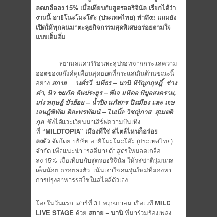
ลดเกลือลง 15% เมื่อเทียบกับสูตรออริจินัล เรียกได้ว่า
งานนี้
อายิโนะโมะโต๊ะ (ประเทศไทย) ทำถึง
!! แถมยัง
เปิดให้
ทุกคนมาตะลุยกิจกรรมสุดพิเศษอร่อยตามใจ
แบบเต็มอิ่ม
สยามสแควร์ร้อนทะลุปรอทจากกระแสความ
ฮอตของแก๊งค์คู่เพื่อนสุดฮอตที่กระแสเกินต้านขณะนี้
อย่าง
สกาย วงศ์รวี
นทีธร
– นานิ หิรัญกฤษฎิ์
ช่าง
คำ
,
นิว ชยภัค ตันประยูร
– พีเจ มหิดล พิบูลสงคราม,
เก่ง หฤษฎ์ บัวย้อย – น้ำปิง นภัสกร ปิงเมือง และ เจษ
เจษฎ์พิพัฒ ติละพรพัฒน์ – ไบเบิ้ล วิชญ์ภาส สุเมตติ
กุล
ซึ่งได้แวะเวียนมาเสิร์ฟความบันเทิง
ที่
“
MILDTOPIA” เมืองที่ใช่ สไตล์ไหนก็อร่อย
ลงตัว
จัดโดย บริษัท อายิโนะโมะโต๊ะ (ประเทศไทย)
จำกัด เพื่อแนะนำ “รสดีมายด์” สูตรใหม่ลดเกลือ
ลง 15% เมื่อเทียบกับสูตรออริจินัล ให้รสชาตินุ่มนวล
เค็มน้อย อร่อยลงตัว เน้นเอาใจคนรุ่นใหม่ที่มองหา
การปรุงอาหารรสใช่ในสไตล์ตัวเอง
โดยในวันแรก เสาร์ที่ 31 พฤษภาคม เปิดเวที
MILD
LIVE STAGE
ด้วย
สกาย
– นานิ
ที่มาร่วมร้องเพลง