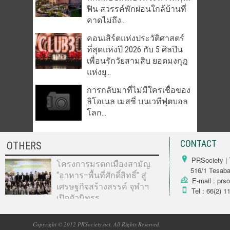
ฟิน สวรรค์พักผ่อนใกล้บ้านที่
คาดไม่ถึง...
คอนเสิร์ตแห่งประวัติศาสตร์
ที่สุดแห่งปี 2026 กับ 5 ศิลปิน
เพื่อนรักวัยสามสิบ ยอดมงกุฎ
แห่งยุ...
การกลับมาที่ไม่มีใครเชื่อของ
ลิโอเนล เมสซี่ บนเวทีฟุตบอล
โลก...
CONTACT
OTHERS
PRSociety | 
โครงการมรดกเมืองสามัญ
516/1 Tesabarn
“อาหาร–พื้นที่ศักดิ์สิทธิ์” สู่
E-mail : prs
เศรษฐกิจสร้างสรรค์ จุฬาฯ
Tel : 66(2) 1
เปิดตัวนิทรร...
Copyright © 2012 PRSociety.net. All Rights Reserved.