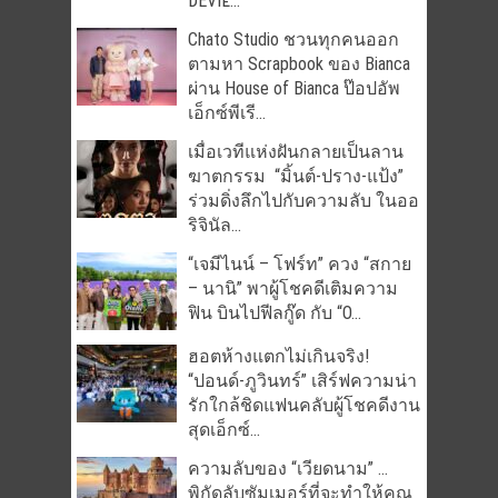
DEVIL̵...
Chato Studio ชวนทุกคนออก
ตามหา Scrapbook ของ Bianca
ผ่าน House of Bianca ป๊อปอัพ
เอ็กซ์พีเรี...
เมื่อเวทีแห่งฝันกลายเป็นลาน
ฆาตกรรม “มิ้นต์-ปราง-แป้ง”
ร่วมดิ่งลึกไปกับความลับ ในออ
ริจินัล...
“เจมีไนน์ – โฟร์ท” ควง “สกาย
– นานิ” พาผู้โชคดีเติมความ
ฟิน บินไปฟีลกู๊ด กับ “O...
ฮอตห้างแตกไม่เกินจริง!
“ปอนด์-ภูวินทร์” เสิร์ฟความน่า
รักใกล้ชิดแฟนคลับผู้โชคดีงาน
สุดเอ็กซ์...
ความลับของ “เวียดนาม” …
พิกัดลับซัมเมอร์ที่จะทำให้คุณ