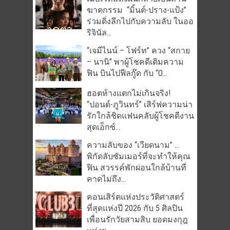
ฆาตกรรม “มิ้นต์-ปราง-แป้ง”
ร่วมดิ่งลึกไปกับความลับ ในออ
ริจินัล...
“เจมีไนน์ – โฟร์ท” ควง “สกาย
– นานิ” พาผู้โชคดีเติมความ
ฟิน บินไปฟีลกู๊ด กับ “O...
ฮอตห้างแตกไม่เกินจริง!
“ปอนด์-ภูวินทร์” เสิร์ฟความน่า
รักใกล้ชิดแฟนคลับผู้โชคดีงาน
สุดเอ็กซ์...
ความลับของ “เวียดนาม” …
พิกัดลับซัมเมอร์ที่จะทำให้คุณ
ฟิน สวรรค์พักผ่อนใกล้บ้านที่
คาดไม่ถึง...
คอนเสิร์ตแห่งประวัติศาสตร์
ที่สุดแห่งปี 2026 กับ 5 ศิลปิน
เพื่อนรักวัยสามสิบ ยอดมงกุฎ