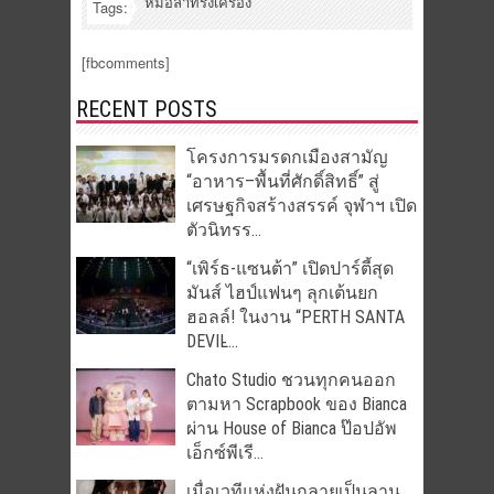
หมอลำทรงเครื่อง
Tags:
[fbcomments]
RECENT POSTS
โครงการมรดกเมืองสามัญ
“อาหาร–พื้นที่ศักดิ์สิทธิ์” สู่
เศรษฐกิจสร้างสรรค์ จุฬาฯ เปิด
ตัวนิทรร...
“เพิร์ธ-แซนต้า” เปิดปาร์ตี้สุด
มันส์ ไฮป์แฟนๆ ลุกเต้นยก
ฮอลล์! ในงาน “PERTH SANTA
DEVIL̵...
Chato Studio ชวนทุกคนออก
ตามหา Scrapbook ของ Bianca
ผ่าน House of Bianca ป๊อปอัพ
เอ็กซ์พีเรี...
เมื่อเวทีแห่งฝันกลายเป็นลาน