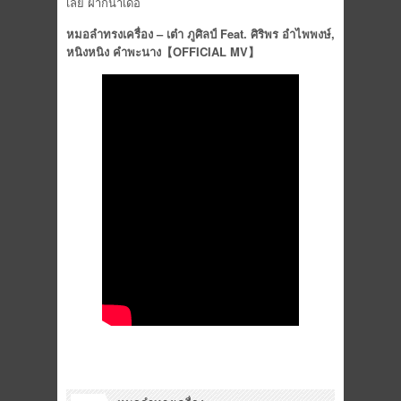
เลย ฝากนำเด้อ
หมอลำทรงเครื่อง – เต๋า ภูศิลป์
Feat. ศิริพร อำไพพงษ์,
หนิงหนิง คำพะนาง
【
OFFICIAL MV
】