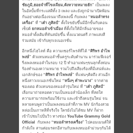
ชัยภูมิ
,ฮอยจำที่โขงเจียม,ตังหวายหมายฮัก”
เป็นเพลง
ในอัลบั้มที่กระแสดีทั้ง 3 เพลง และยังถูกนำมาเปิดฟ้อน
กันอย่างต่อเนื่องจนมาถึงเพลงนี้ กับเพลง
“หมอลำทรง
เครื่อง”
ที่
“เต๋า ภูศิลป์”
ตั้งใจขยับขึ้นมีอีกขั้นกับคอน
เซ็ปต์
ยกหมอลำเข้าเมือง
ที่ตั้งใจให้มีกลิ่นอายของ
หมอลำดั้งเดิมที่ทันสมัยขึ้น ทั้งแนวดนตรี ภาพแสงสี
ร่วมสมัย เข้ากับทุกเจเนอเรชั่น
อีกหนึ่งไฮไลท์ คือ ความเซอร์ไพรส์ที่ได้
“ศิริพร อำไพ
พงษ์”
ตัวแทนหมอลำชั้นครูระดับตำนาน มาร่วมฟีเจอร์
ริ่งเพลงหมอลำในรอบ 12 ปี ทำเอาแฟนๆขนลุกทั้งท่อน
ร้องทำนองความหมาย รวมไปถึงเสียงร้องที่มีเสน่ห์และ
เอกลักษ์ของ
“ศิริพร อำไพพงษ์”
ที่แฟนๆคิดถึง ส่วนอีก
หนึ่งสาวเจเนอเรชั่นใหม่
“หนิ่งๆ คำพะนาง”
จากค่าย
ซองเดอ ตัวแทนของหมอลำรุ่นใหม่ ที่
“เต๋า ภูศิลป์”
เลือกมาถ่ายทอดความเป็นหมอลำน้องเล็ก ที่สดใส
ความสามารถพร้อมใช้งาน และเข้าถึงคนรุ่นใหม่ จน
หลายคนพูดว่าเป็นเพลงหมอลำที่ภาพ MV นักร้องสวย
หล่อเป็นเกาหลีที่จริงใจ ใครยังไม่ได้ชม MV ก็ฝาก
เข้าไปชมไปปั่นวิว ทางช่อง
YouTube Grammy Gold
Official
กับเพลง
“หมอลำทรงเครื่อง”
ไปคอมเมนต์ให้
กำลังใจ สานต่อมรดกอีสานกับเพลงหมอลำม่วนๆกันได้