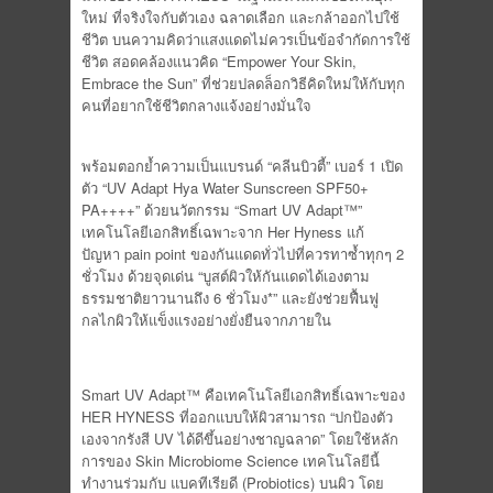
ใหม่ ที่จริงใจกับตัวเอง ฉลาดเลือก และกล้าออกไปใช้
ชีวิต บนความคิดว่าแสงแดดไม่ควรเป็นข้อจำกัดการใช้
ชีวิต สอดคล้องแนวคิด “Empower Your Skin,
Embrace the Sun”
ที่ช่วยปลดล็อกวิธีคิดใหม่ให้กับทุก
คนที่อยากใช้ชีวิตกลางแจ้งอย่างมั่นใจ
พร้อมตอกย้ำความเป็นแบรนด์ “คลีนบิวตี้” เบอร์ 1 เปิด
ตัว “UV Adapt Hya Water Sunscreen SPF50+
PA++++” ด้วยนวัตกรรม “Smart UV Adapt™”
เทคโนโลยีเอกสิทธิ์เฉพาะจาก Her Hyness แก้
ปัญหา pain point ของกันแดดทั่วไปที่ควรทาซ้ำทุกๆ 2
ชั่วโมง ด้วยจุดเด่น “บูสต์ผิวให้กันแดดได้เองตาม
ธรรมชาติยาวนานถึง 6 ชั่วโมง*” และยังช่วยฟื้นฟู
กลไกผิวให้แข็งแรงอย่างยั่งยืนจากภายใน
Smart UV Adapt™ คือเทคโนโลยีเอกสิทธิ์เฉพาะของ
HER HYNESS ที่ออกแบบให้ผิวสามารถ “ปกป้องตัว
เองจากรังสี UV ได้ดีขึ้นอย่างชาญฉลาด” โดยใช้หลัก
การของ Skin Microbiome Science เทคโนโลยีนี้
ทำงานร่วมกับ แบคทีเรียดี (Probiotics) บนผิว โดย