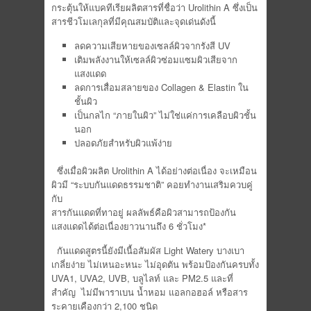
กระตุ้นให้แบคทีเรียผลิตสารที่ชื่อว่า Urolithin A ซึ่งเป็น
สารชีวโมเลกุลที่มีคุณสมบัติและจุดเด่นดังนี้
ลดความเสียหายของเซลล์ผิวจากรังสี UV
เติมพลังงานให้เซลล์ผิวซ่อมแซมผิวเสียจาก
แสงแดด
ลดการเสื่อมสลายของ Collagen & Elastin ใน
ชั้นผิว
เป็นกลไก “ภายในผิว” ไม่ใช่แค่การเคลือบผิวชั้น
นอก
ปลอดภัยสำหรับผิวแพ้ง่าย
ซึ่งเมื่อผิวผลิต Urolithin A ได้อย่างต่อเนื่อง จะเหมือน
ผิวมี “ระบบกันแดดธรรมชาติ” คอยทำงานเสริมควบคู่
กับ
สารกันแดดที่ทาอยู่ ผลลัพธ์คือผิวสามารถป้องกัน
แสงแดดได้ต่อเนื่องยาวนานถึง 6 ชั่วโมง*
กันแดดสูตรนี้ยังมีเนื้อสัมผัส Light Watery บางเบา
เกลี่ยง่าย ไม่เหนอะหนะ ไม่อุดตัน พร้อมป้องกันครบทั้ง
UVA1, UVA2, UVB, บลูไลท์ และ PM2.5 และที่
สำคัญ ไม่มีพาราเบน น้ำหอม แอลกอฮอล์ หรือสาร
ระคายเคืองกว่า 2,100 ชนิด