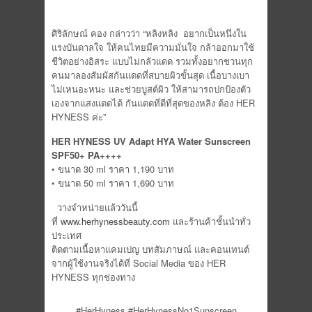
ศิริลักษณ์ คอง กล่าวว่า “หลิงหลิง อยากเป็นหนึ่งใน
แรงบันดาลใจ ให้คนไทยมีความมั่นใจ กล้าออกมาใช้
ชีวิตอย่างอิสระ แบบไม่กลัวแดด รวมทั้งอยากชวนทุก
คนมาลองสัมผัสกันแดดที่สบายผิวขั้นสุด เนื้อบางเบา
ไม่เหนอะหนะ และช่วยบูสต์ผิว ให้สามารถปกป้องตัว
เองจากแสงแดดได้ กันแดดที่ดีที่สุดของหลิง ต้อง HER
HYNESS ค่ะ”
HER HYNESS UV Adapt HYA Water Sunscreen
SPF50+ PA++++
• ขนาด 30 ml ราคา 1,190 บาท
• ขนาด 50 ml ราคา 1,690 บาท
วางจำหน่ายแล้ววันนี้
ที่
www.herhynessbeauty.com
และร้านค้าชั้นนำทั่ว
ประเทศ
ติดตามเนื้อหาแคมเปญ บทสัมภาษณ์ และคอนเทนต์
จากผู้ใช้งานจริงได้ที่ Social Media ของ HER
HYNESS ทุกช่องทาง
#HerHyness #HerHynessNo1Sunscreen