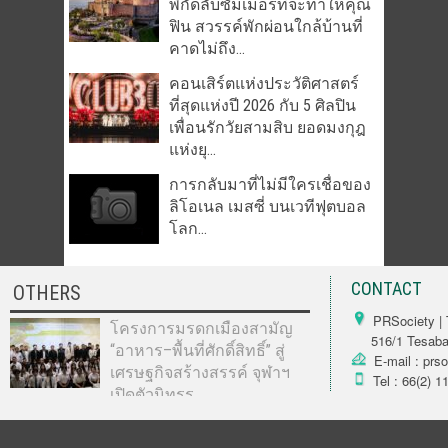
พิกัดลับซัมเมอร์ที่จะทำให้คุณ
ฟิน สวรรค์พักผ่อนใกล้บ้านที่
คาดไม่ถึง...
คอนเสิร์ตแห่งประวัติศาสตร์
ที่สุดแห่งปี 2026 กับ 5 ศิลปิน
เพื่อนรักวัยสามสิบ ยอดมงกุฎ
แห่งยุ...
การกลับมาที่ไม่มีใครเชื่อของ
ลิโอเนล เมสซี่ บนเวทีฟุตบอล
โลก...
CONTACT
OTHERS
PRSociety | 
โครงการมรดกเมืองสามัญ
516/1 Tesabarn
“อาหาร–พื้นที่ศักดิ์สิทธิ์” สู่
E-mail : prs
เศรษฐกิจสร้างสรรค์ จุฬาฯ
Tel : 66(2) 1
เปิดตัวนิทรร...
Copyright © 2012 PRSociety.net. All Rights Reserved.