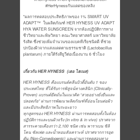
#HerHynessกันแดดของหลิง
*ผลการทดสอบประสิทธิภาพของ 1% SMART UV
ADAPT™ ในผลิตภัณฑ์ HER HYNESS UV ADAPT
HYA WATER SUNSCREEN จากห้องปฏิบัติการทาง
ชีววิทยาและพิษวิทยา คณะวิทยาศาสตร์ มหาวิทยาลัย
รังสิต ซึ่งช่วยเพิ่มจำนวนของแบคทีเรียชนิดดี ที่ช่วย
ปกป้องผิวจากแสงแดดตามธรรมชาติ (Lactobacillus
plantarum) ภายใต้รังสียูวีต่อเนื่องนาน 6 ชั่วโมง
เกี่ยวกับ HER HYNESS
(เฮอ ไฮเนส)
HER HYNESS คือแบรนด์คลีนบิวตี้อันดับ 1 ของ
ประเทศไทย ที่ได้รับการพิสูจน์ทางคลินิก (Clinically-
Proven) แบรนด์ยึดมั่นในแนวคิด “สวยอย่างยั่งยืนและ
ปลอดภัย” ผ่านการพัฒนาผลิตภัณฑ์ที่อ่อนโยนต่อผิว
และมีประสิทธิภาพในระยะยาว
ทุกสูตรของ HER HYNESS ผ่านการทดสอบทั้งในห้อง
ปฏิบัติการและบนผิวจริง (in vitro & in vivo) ปราศจาก
สารระคายเคืองกว่า 2,100 ชนิด เช่น พาราเบน ซิลิ
โคน ซัลเฟต และน้ำหอมสังเคราะห์ ปราศจากการอุด
ตัน (Non-Comedogenic) และผ่านการทดสอบทาง