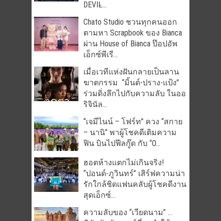
DEVIL̵...
Chato Studio ชวนทุกคนออก
ตามหา Scrapbook ของ Bianca
ผ่าน House of Bianca ป๊อปอัพ
เอ็กซ์พีเรี...
เมื่อเวทีแห่งฝันกลายเป็นลาน
ฆาตกรรม “มิ้นต์-ปราง-แป้ง”
ร่วมดิ่งลึกไปกับความลับ ในออ
ริจินัล...
“เจมีไนน์ – โฟร์ท” ควง “สกาย
– นานิ” พาผู้โชคดีเติมความ
ฟิน บินไปฟีลกู๊ด กับ “O...
ฮอตห้างแตกไม่เกินจริง!
“ปอนด์-ภูวินทร์” เสิร์ฟความน่า
รักใกล้ชิดแฟนคลับผู้โชคดีงาน
สุดเอ็กซ์...
ความลับของ “เวียดนาม” …