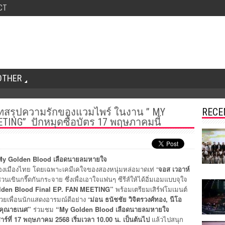
CT
OTHER
บทสรุปความรักของแวมไพร์ ในงาน ” MY
RECE
TING” ปักหมุดซื้อบัตร 17 พฤษภาคมนี้
My Golden Blood
เลือดนายลมหายใจ
องเมืองไทย โดยเฉพาะเคมีเคใจของสองหนุ่มหล่อมาดเท่ “
จอส เวอาห์
นชวนเขินกรี๊ดกันกระจาย ซึ่งเพื่อเอาใจแฟนๆ ซีรีส์ให้ได้อิ่มเอมแบบจุใจ
lden Blood Final EP. FAN MEETING”
พร้อมเตรียมเสิร์ฟโมเมนต์
ยเพื่อนนักแสดงอารมณ์ดีอย่าง “
ม่อน ธนัชชัย วิจิตรวงศ์ทอง
,
นีโอ
 คุณาธเนศ”
ร่วมชม
“
My Golden Blood
เลือดนายลมหายใจ
สาร์ที่ 17 พฤษภาคม 2568 เริ่มเวลา 10.00 น. เป็นต้นไป
แล้วไปสนุก