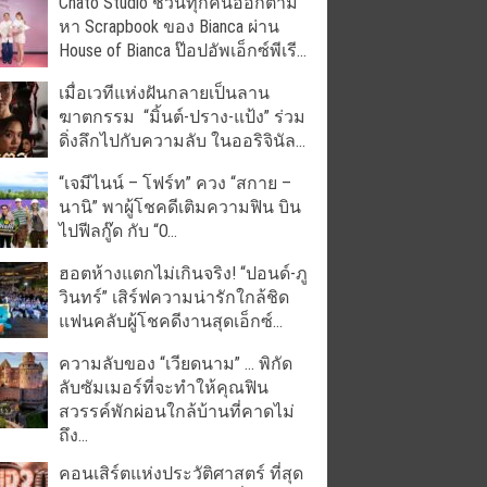
Chato Studio ชวนทุกคนออกตาม
หา Scrapbook ของ Bianca ผ่าน
House of Bianca ป๊อปอัพเอ็กซ์พีเรี...
เมื่อเวทีแห่งฝันกลายเป็นลาน
ฆาตกรรม “มิ้นต์-ปราง-แป้ง” ร่วม
ดิ่งลึกไปกับความลับ ในออริจินัล...
“เจมีไนน์ – โฟร์ท” ควง “สกาย –
นานิ” พาผู้โชคดีเติมความฟิน บิน
ไปฟีลกู๊ด กับ “O...
ฮอตห้างแตกไม่เกินจริง! “ปอนด์-ภู
วินทร์” เสิร์ฟความน่ารักใกล้ชิด
แฟนคลับผู้โชคดีงานสุดเอ็กซ์...
ความลับของ “เวียดนาม” … พิกัด
ลับซัมเมอร์ที่จะทำให้คุณฟิน
สวรรค์พักผ่อนใกล้บ้านที่คาดไม่
ถึง...
คอนเสิร์ตแห่งประวัติศาสตร์ ที่สุด