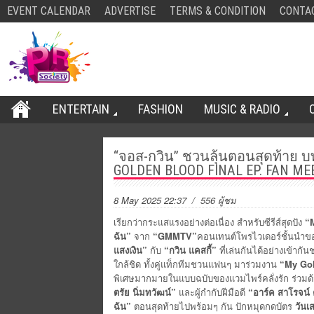
EVENT CALENDAR
ADVERTISE
TERMS & CONDITION
CONTA
ENTERTAIN
FASHION
MUSIC & RADIO
“จอส-กวิน” ชวนลุ้นตอนสุดท้าย 
GOLDEN BLOOD FINAL EP. FAN MEE
8 May 2025 22:37
/ 556 ผู้ชม
เรียกว่ากระแสแรงอย่างต่อเนื่อง สำหรับซีรีส์สุดปัง
“
ฉัน
”
จาก
“
GMMTV”
คอนเทนต์โพรไวเดอร์ชั้นนำข
แสงเงิน”
กับ
“กวิน แคสกี้”
ที่เล่นกันได้อย่างเข้ากั
ใกล้ชิด ทั้งคู่แท็กทีมชวนแฟนๆ มาร่วมงาน
“
My Go
พิเศษมากมายในแบบฉบับของแวมไพร์คลั่งรัก ร่วมด้ว
ตรัย นิ่มทวัฒน์
”
และผู้กำกับฝีมือดี
“อาร์ค สาโรจน์
ฉัน
”
ตอนสุดท้ายไปพร้อมๆ กัน ปักหมุดกดบัตร
วันเ