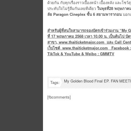
ด้วยกัน กับทุกเรื่องราวเบื้องหน้า เบื้องหลัง และโ
ประทับใจไม่รู้ลืมกันเลยทีเดียว
ในพุธที่
28 พฤษภาคม 
ลัย
Paragon Cineplex
ชั้น
6
สยามพารากอน
บอกเ
สำหรับผู้ที่สนใจสามารถจองบัตรเข้าร่วมงาน “
My G
ที่
17 พฤษภาคม
2568 เวลา 10.00 น. เป็นต้นไป บ
สาขา
,
www.thaiticketmajor.com
และ
Call Cen
เว็บไซต์
www.thaiticketmajor.com
Facebook 
TikTok & YouTube & Weibo : GMMTV
My Golden Blood Final EP. FAN MEET
Tags:
[fbcomments]