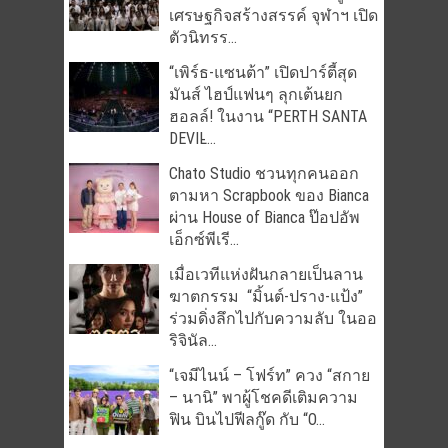
เศรษฐกิจสร้างสรรค์ จุฬาฯ เปิด
ตัวนิทรร...
“เพิร์ธ-แซนต้า” เปิดปาร์ตี้สุด
มันส์ ไฮป์แฟนๆ ลุกเต้นยก
ฮอลล์! ในงาน “PERTH SANTA
DEVIL̵...
Chato Studio ชวนทุกคนออก
ตามหา Scrapbook ของ Bianca
ผ่าน House of Bianca ป๊อปอัพ
เอ็กซ์พีเรี...
เมื่อเวทีแห่งฝันกลายเป็นลาน
ฆาตกรรม “มิ้นต์-ปราง-แป้ง”
ร่วมดิ่งลึกไปกับความลับ ในออ
ริจินัล...
“เจมีไนน์ – โฟร์ท” ควง “สกาย
– นานิ” พาผู้โชคดีเติมความ
ฟิน บินไปฟีลกู๊ด กับ “O...