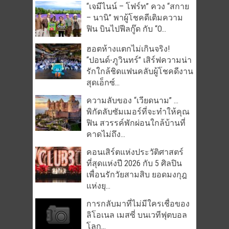
“เจมีไนน์ – โฟร์ท” ควง “สกาย
– นานิ” พาผู้โชคดีเติมความ
ฟิน บินไปฟีลกู๊ด กับ “O...
ฮอตห้างแตกไม่เกินจริง!
“ปอนด์-ภูวินทร์” เสิร์ฟความน่า
รักใกล้ชิดแฟนคลับผู้โชคดีงาน
สุดเอ็กซ์...
ความลับของ “เวียดนาม” …
พิกัดลับซัมเมอร์ที่จะทำให้คุณ
ฟิน สวรรค์พักผ่อนใกล้บ้านที่
คาดไม่ถึง...
คอนเสิร์ตแห่งประวัติศาสตร์
ที่สุดแห่งปี 2026 กับ 5 ศิลปิน
เพื่อนรักวัยสามสิบ ยอดมงกุฎ
แห่งยุ...
การกลับมาที่ไม่มีใครเชื่อของ
ลิโอเนล เมสซี่ บนเวทีฟุตบอล
โลก...