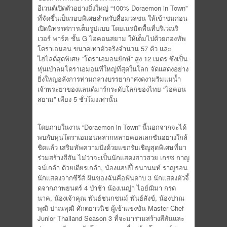
อีเวนต์เปิดตัวอย่างยิ่งใหญ่ “100% Doraemon in Town”
ที่จัดขึ้นเป็นรอบพิเศษสำหรับสื่อมวลชน ให้เข้าชมก่อน
เปิดนิทรรศการเต็มรูปแบบ โดยเนรมิตพื้นที่บริเวณริ
เวอร์ พาร์ค ชั้น G ไอคอนสยาม ให้เต็มไปด้วยกองทัพ
โดราเอมอน ขนาดเท่าตัวจริงจำนวน 57 ตัว และ
ไฮไลต์สุดพิเศษ “โดราเอมอนยักษ์” สูง 12 เมตร ซึ่งเป็น
หุ่นเป่าลมโดราเอมอนที่ใหญ่ที่สุดในโลก จัดแสดงอย่าง
ยิ่งใหญ่อลังการท่ามกลางบรรยากาศงดงามริมแม่น้ำ
เจ้าพระยาของแลนด์มาร์กระดับโลกของไทย “ไอคอน
สยาม” เพียง 5 ชั่วโมงเท่านั้น
โดยภายในงาน “Doraemon in Town” นี้นอกจากจะได้
พบกับหุ่นโดราเอมอนหลากหลายคอลเลกซันอย่างใกล้
ชิดแล้ว เสริมทัพความปังด้วยแขกรับเชิญสุดพิเศษที่มา
ร่วมสร้างสีสัน ไม่ว่าจะเป็นนักแสดงสาวสวย เกรซ กาญ
จน์เกล้า ด้วยเตียรเกล้า, น้องแฮปปี้ ธนานนท์ ราญรอน
นักแสดงจากซีรีส์ ฝันของฉันคือฟันดาบ 3 นักแสดงตัวจี้
ดจากภาพยนตร์ 4 ป่าช้า น้องเนญ่า ไอย์ฌิมา กรด
นาค, น้องเจ้าคุณ พันธ์ชนกชนม์ พันธ์สังข์, น้องปาณ
พุฒิ ปาณพุฒิ ศักตยาวนิช ผู้เข้าแข่งขัน Master Chef
Junior Thailand Season 3 ที่จะมาร่ามสร้างสีสันและ