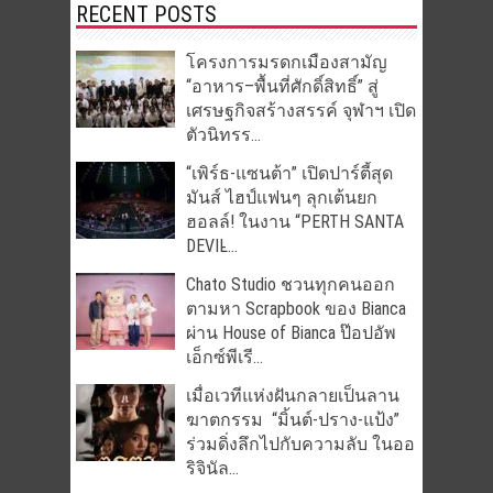
RECENT POSTS
โครงการมรดกเมืองสามัญ
“อาหาร–พื้นที่ศักดิ์สิทธิ์” สู่
เศรษฐกิจสร้างสรรค์ จุฬาฯ เปิด
ตัวนิทรร...
“เพิร์ธ-แซนต้า” เปิดปาร์ตี้สุด
มันส์ ไฮป์แฟนๆ ลุกเต้นยก
ฮอลล์! ในงาน “PERTH SANTA
DEVIL̵...
Chato Studio ชวนทุกคนออก
ตามหา Scrapbook ของ Bianca
ผ่าน House of Bianca ป๊อปอัพ
เอ็กซ์พีเรี...
เมื่อเวทีแห่งฝันกลายเป็นลาน
ฆาตกรรม “มิ้นต์-ปราง-แป้ง”
ร่วมดิ่งลึกไปกับความลับ ในออ
ริจินัล...