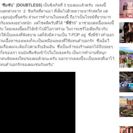
 “
ซึมซับ” (
DOUBTLESS)
เป็นซิงเกิลที่ 3 ของผมแล้วครับ เพลงนี้
ตกต่างจาก 2 ซิงเกิลที่ผ่านมา ที่เต็มไปด้วยความน่ารักสดใส แต่
จะดูอบอุ่นขึ้นครับ ส่วนการทำงานในเพลงนี้ ถือว่าเป็นโจทย์ที่ยากมาก
ร้องเพลงอย่างหนัก แต่โชคดีครับที่ได้
“พี่ข้าว”
มาช่วยแต่งเนื้อเพลงนี้
บ โดยเพลงนี้ผมก็ได้เข้าไปมีโอกาสร่วม ในการแชร์ไอเดียเกี่ยวกับ
เป็นเพลงที่ฟังสบาย แต่ก็ยังมีความเป็น T-POP อยู่ ซึ่งพี่ข้าวทำออก
วนเนื้อหาของเพลงก็จะเป็นเหมือนเพลงที่ใช้แทนคำบอกรัก ซึ่งเอ็มวี
นเรื่องผมจะต้องไปตามจีบเอินเอิน ซึ่งเป็นเจ้าของร้านดอกไม้จีบบ่อยๆ
งใจของเรา จนมันซึมซับเข้าไปในใจเธอครับ เป็นการทำงานที่สนุก
กคนฟังเพลงใหม่ของผมด้วยนะครับ นอกจากเพลงนี้จะเป็นเพลงที่เอาไว้
 แทนคำบอกรักของผมเช่นกันครับ”