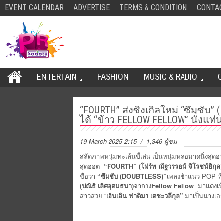
EVENT CALENDAR
ADVERTISE
TERMS & CONDITION
CONTA
ENTERTAIN
FASHION
MUSIC & RADIO
“FOURTH” ส่งซิงเกิลใหม่ “ซึมซับ
ได้ “ข้าว FELLOW FELLOW” นั่งแท่
19 March 2025 2:15
/ 1,346 ผู้ชม
สลัดภาพหนุ่มทะเล้นขี้เล่น เป็นหนุ่มหล่อมาดนิ่งสุดอ
สุดฮอต
“
FOURTH” (โฟร์ท ณัฐวรรธน์ จิโรชน์ธิกุล
ชื่อว่า
“ซึมซับ (DOUBTLESS)”
เพลงช้าแนว POP ที่
(
ปณิธิ เลิศอุดมธนา
)
จากวง
Fellow Fellow
มาแต่งเนื
สาวสวย “
เอินเอิน ฟาติมา เดชะวลีกุล”
มาเป็นนางเอ