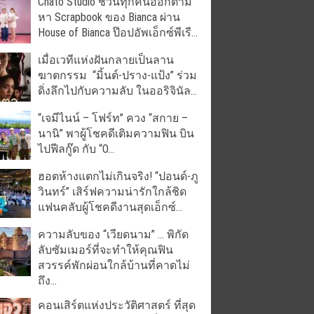
Chato Studio ชวนทุกคนออกตาม
หา Scrapbook ของ Bianca ผ่าน
House of Bianca ป๊อปอัพเอ็กซ์พีเรี...
เมื่อเวทีแห่งฝันกลายเป็นลาน
ฆาตกรรม “มิ้นต์-ปราง-แป้ง” ร่วม
ดิ่งลึกไปกับความลับ ในออริจินัล...
“เจมีไนน์ – โฟร์ท” ควง “สกาย –
นานิ” พาผู้โชคดีเติมความฟิน บิน
ไปฟีลกู๊ด กับ “O...
ฮอตห้างแตกไม่เกินจริง! “ปอนด์-ภู
วินทร์” เสิร์ฟความน่ารักใกล้ชิด
แฟนคลับผู้โชคดีงานสุดเอ็กซ์...
ความลับของ “เวียดนาม” … พิกัด
ลับซัมเมอร์ที่จะทำให้คุณฟิน
สวรรค์พักผ่อนใกล้บ้านที่คาดไม่
ถึง...
คอนเสิร์ตแห่งประวัติศาสตร์ ที่สุด