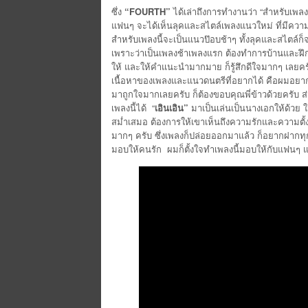
ซึ่ง
“
FOURTH”
ได้เล่าถึงการทำงานว่า “สำหรับเพลง
แฟนๆ จะได้เห็นลุคและสไตล์เพลงแนวใหม่ ที่มีความแ
สำหรับเพลงนี้จะเป็นแนวป๊อบช้าๆ ทั้งลุคและสไตล์ก็
เพราะว่าเป็นเพลงช้าเพลงแรก ต้องทำการบ้านและฝึก
ให้ และให้คำแนะนำมากมาย ก็รู้สึกดีใจมากๆ เลยครั
เนื้อหาของเพลงและแนวดนตรีที่อยากได้ คือผมอยากให้
มาถูกใจมากเลยครับ ก็ต้องขอบคุณพี่ข้าวด้วยครับ ส่
เพลงนี้ได้ “
เอินเอิน”
มาเป็นเล่นเป็นนางเอกให้ด้วย ใ
สม่ำเสมอ ต้องการให้เขาเห็นถึงความรักและความตั้
มากๆ ครับ ซึ่งเพลงก็ปล่อยออกมาแล้ว ก็อยากฝากทุ
มอบให้คนรัก ผมก็ตั้งใจทำเพลงนี้มอบให้กับแฟนๆ