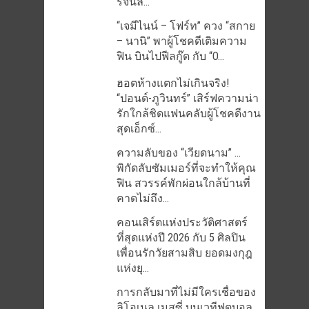
ริจินัล...
“เจมีไนน์ – โฟร์ท” ควง “สกาย
– นานิ” พาผู้โชคดีเติมความ
ฟิน บินไปฟีลกู๊ด กับ “O...
ฮอตห้างแตกไม่เกินจริง!
“ปอนด์-ภูวินทร์” เสิร์ฟความน่า
รักใกล้ชิดแฟนคลับผู้โชคดีงาน
สุดเอ็กซ์...
ความลับของ “เวียดนาม” …
พิกัดลับซัมเมอร์ที่จะทำให้คุณ
ฟิน สวรรค์พักผ่อนใกล้บ้านที่
คาดไม่ถึง...
คอนเสิร์ตแห่งประวัติศาสตร์
ที่สุดแห่งปี 2026 กับ 5 ศิลปิน
เพื่อนรักวัยสามสิบ ยอดมงกุฎ
แห่งยุ...
การกลับมาที่ไม่มีใครเชื่อของ
ลิโอเนล เมสซี่ บนเวทีฟุตบอล