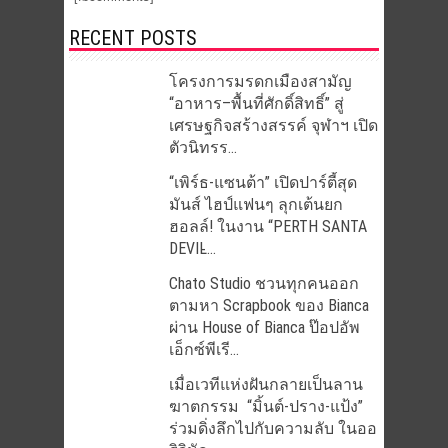
RECENT POSTS
โครงการมรดกเมืองสามัญ
“อาหาร–พื้นที่ศักดิ์สิทธิ์” สู่
เศรษฐกิจสร้างสรรค์ จุฬาฯ เปิด
ตัวนิทรร...
“เพิร์ธ-แซนต้า” เปิดปาร์ตี้สุด
มันส์ ไฮป์แฟนๆ ลุกเต้นยก
ฮอลล์! ในงาน “PERTH SANTA
DEVIL̵...
Chato Studio ชวนทุกคนออก
ตามหา Scrapbook ของ Bianca
ผ่าน House of Bianca ป๊อปอัพ
เอ็กซ์พีเรี...
เมื่อเวทีแห่งฝันกลายเป็นลาน
ฆาตกรรม “มิ้นต์-ปราง-แป้ง”
ร่วมดิ่งลึกไปกับความลับ ในออ