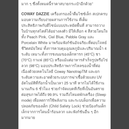
มาก ๆ ซึ่งทั้งหมดนี้ราคาสบายกระเป๋าอีกด้วย”
COWAY DAZZIE
เครื่องกรองน้ำดื่มไซซ์เล็ก สเปกครบ
มอบความเรียบง่ายผสานการใช้งาน ที่เต็ม
ประสิทธิภาพกับดีไซน์แบบประหยัดพื้นที่ สามารถวาง
ในบ้านทุกสไตล์ได้อย่างลงตัว มีให้เลือก 4 สีสวยโดนใจ
ทั้ง Peach Pink, Ciel Blue, Pebble Gray และ
Porcelain White มาพร้อมฟังก์ชันอัจฉริยะที่ตอบโจทย์
ชีวิตสมัยใหม่ ทั้งการควบคุมอุณหภูมิและปริมาณน้ำ 4
ระดับ เหมาะทั้งการชงนมของเด็กทารก (45°C) ชา
(70°C) กาแฟ (85°C) หรือแม้แต่อาหารสำเร็จรูปหรือไข่
ลวก (98°C) มอบประสิทธิภาพการไหลของน้ำที่ต่อ
เนื่องด้วยเทคโนโลยี Coway NanotrapTM และยก
ระดับความสะอาดด้วยระบบการฆ่าเชื้อด้วยแสง UV
อัตโนมัติที่ก๊อกน้ำเป็นเวลา 25 นาที หากไม่ได้ใช้งาน
นานเกิน 6 ชั่วโมง ช่วยกำจัดแบคทีเรียที่เป็นอันตราย
ต่อสุขภาพได้ถึง 99.9% รวมถึงโหมดพักเครื่อง (Sleep
mode) เพื่อลดการใช้พลังงาน และระบบล็อกเพื่อความ
ปลอดภัยของเด็ก (Child Safety Lock) ช่วยป้องกันเด็ก
เล็กจากการโดนน้ำร้อนลวก และฟังก์ชันอื่น ๆ อีก
มากมาย