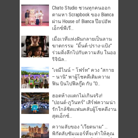
Chato Studio ชวนทุกคนออก
ตามหา Scrapbook ของ Bianca
ผ่าน House of Bianca ป๊อปอัพ
เอ็กซ์พีเรี...
เมื่อเวทีแห่งฝันกลายเป็นลาน
ฆาตกรรม “มิ้นต์-ปราง-แป้ง”
ร่วมดิ่งลึกไปกับความลับ ในออ
ริจินัล...
“เจมีไนน์ – โฟร์ท” ควง “สกาย
– นานิ” พาผู้โชคดีเติมความ
ฟิน บินไปฟีลกู๊ด กับ “O...
ฮอตห้างแตกไม่เกินจริง!
“ปอนด์-ภูวินทร์” เสิร์ฟความน่า
รักใกล้ชิดแฟนคลับผู้โชคดีงาน
สุดเอ็กซ์...
ความลับของ “เวียดนาม” …
พิกัดลับซัมเมอร์ที่จะทำให้คุณ