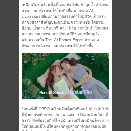
เหมือนใคร พร้อมทั้งเป็นสมาร์ตโฟน AI สุดล้ำ อัปเกรด
การถ่ายพอร์ตเทรตให้โปรยิ่งขึ้น มาพร้อม AI
Livephoto เปลี่ยนภาพถ่ายธรรมดาให้มีชีวิต เก็บครบ
ทุกช่วงเวลาสำคัญของคุณด้วยความคมชัด โดยร่วม
มือกับ ‘น้ำตาล ทิพนารี’ และ ‘ฟิล์ม รชานันท์’ นักแสดง
มากความสามารถ มาเสิร์ฟเคมีดีๆ ของเพื่อนคู่ใจ
พร้อมร่วมเป็น The AI Portrait Expert ถ่ายทอด
ประสบการณ์การถ่ายพอร์ตเทรตให้โปรยิ่งขึ้น
โดยครั้งนี้ OPPO เตรียมจัดเต็มกับฟีเจอร์ AI ระดับโปร
ที่ช่วยยกระดับการถ่ายภาพ และการใช้งานด้านอื่นๆ ที่
ก้าวไปอีกขั้นรวมถึงดีไซน์นำเทรนด์ไม่เหมือนใคร สวย
โดดเด่นบนดีไซน์ใหม่สะกดทุกสายตาด้วยลวดลายปีก