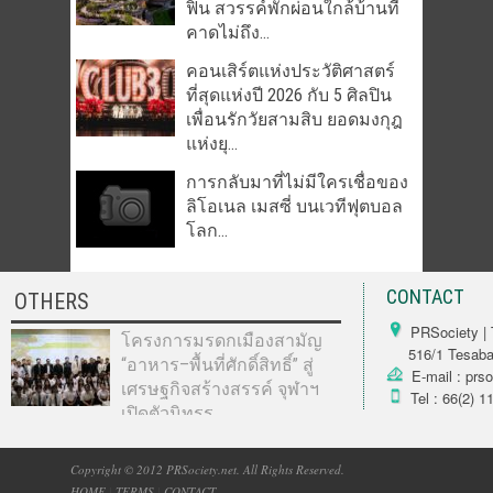
ฟิน สวรรค์พักผ่อนใกล้บ้านที่
คาดไม่ถึง...
คอนเสิร์ตแห่งประวัติศาสตร์
ที่สุดแห่งปี 2026 กับ 5 ศิลปิน
เพื่อนรักวัยสามสิบ ยอดมงกุฎ
แห่งยุ...
การกลับมาที่ไม่มีใครเชื่อของ
ลิโอเนล เมสซี่ บนเวทีฟุตบอล
โลก...
CONTACT
OTHERS
PRSociety | 
โครงการมรดกเมืองสามัญ
516/1 Tesabarn
“อาหาร–พื้นที่ศักดิ์สิทธิ์” สู่
E-mail : prs
เศรษฐกิจสร้างสรรค์ จุฬาฯ
Tel : 66(2) 1
เปิดตัวนิทรร...
Copyright © 2012 PRSociety.net. All Rights Reserved.
HOME
|
TERMS
|
CONTACT