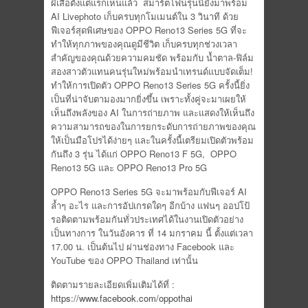
ผีเสื้อตั้งแต่แรกเห็นแล้ว สมาร์ตโฟนรุ่นนี้ยังมาพร้อม
AI Livephoto เก็บครบทุกโมเมนต์ใน 3 วินาที ด้วย
ฟีเจอร์สุดพิเศษของ OPPO Reno13 Series 5G ที่จะ
ทำให้ทุกภาพของคุณดูมีชีวิต เก็บครบทุกช่วงเวลา
สำคัญของคุณด้วยความคมชัด พร้อมกับ น้ำตาล-ฟิล์ม
สองสาวตัวแทนคนรุ่นใหม่พร้อมนำเทรนด์แบบจัดเต็ม!
ทำให้การเปิดตัว OPPO Reno13 Series 5G ครั้งนี้ยิ่ง
เป็นที่น่าจับตามองมากยิ่งขึ้น เพราะทั้งคู่จะมาเผยให้
เห็นถึงพลังของ AI ในการถ่ายภาพ และแสดงให้เห็นถึง
ความสามารถของในการยกระดับการถ่ายภาพของคุณ
ให้เป็นมือโปรได้ง่ายๆ และในครั้งนี้เตรียมเปิดตัวพร้อม
กันถึง 3 รุ่น ได้แก่ OPPO Reno13 F 5G, OPPO
Reno13 5G และ OPPO Reno13 Pro 5G
OPPO Reno13 Series 5G จะมาพร้อมกับฟีเจอร์ AI
ล้ำๆ อะไร และการอัปเกรดใดๆ อีกบ้าง แฟนๆ ออปโป้
รอติดตามพร้อมกันทั่วประเทศได้ในงานเปิดตัวอย่าง
เป็นทางการ ในวันอังคาร ที่ 14 มกราคม นี้ ตั้งแต่เวลา
17.00 น. เป็นต้นไป ผ่านช่องทาง Facebook และ
YouTube ของ OPPO Thailand เท่านั้น
ติดตามรายละเอียดเพิ่มเติมได้ที่ :
https://www.facebook.com/oppothai