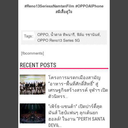
#Reno13SeriesxNamtanFilm #OPPOAIPhone
#ผีเสื้อคู่ใจ
OPPO
,
น้ำตาล ทิพนารี
,
ฟิล์ม รชานันท์
,
Tags:
OPPO Reno13 Series 5G
[fbcomments]
RECENT POSTS
โครงการมรดกเมืองสามัญ
“อาหาร–พื้นที่ศักดิ์สิทธิ์” สู่
เศรษฐกิจสร้างสรรค์ จุฬาฯ เปิด
ตัวนิทรร...
“เพิร์ธ-แซนต้า” เปิดปาร์ตี้สุด
มันส์ ไฮป์แฟนๆ ลุกเต้นยก
ฮอลล์! ในงาน “PERTH SANTA
DEVIL̵...