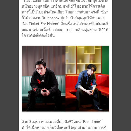
“Fast Lane” เป็นการคัมแบ็กที่สะท้อนชีวิตที่
พุ่งไปข้าง
หน้าอย่างฟูลสปีด แต่อีกมุมหนึ่งก็ไม่อยากให้
การเดิน
ทางนี้เป็นไปอย่างโดดเดี่
ยว โดยการกลับมาครั้งนี้ “S2”
ก็ได้ร่วมงานกับ nnenox ผู้สร้างไวบ์สุดคูลให้กับเพลง
“No Ticket For Haters” อีกครั้ง จนได้เพลงที่ไวบ์ดนตรี
ละมุน พร้อมเนื้อร้องสองภาษาจากเสี
ยงทุ้มของ “S2” ที่
ใครได้ฟังก็ต้องใจสั่น
ด้วยเรื่องราวของเพลงที่เล่าถึ
งชีวิตบน “Fast Lane”
ทำให้เนื้อหาของเอ็มวีทั้
งหมดได้ถูกเล่าผ่านภาพการขั