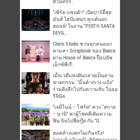
ตัวนิทรร...
“เพิร์ธ-แซนต้า” เปิดปาร์ตี้สุด
มันส์ ไฮป์แฟนๆ ลุกเต้นยก
ฮอลล์! ในงาน “PERTH SANTA
DEVIL̵...
Chato Studio ชวนทุกคนออก
ตามหา Scrapbook ของ Bianca
ผ่าน House of Bianca ป๊อปอัพ
เอ็กซ์พีเรี...
เมื่อเวทีแห่งฝันกลายเป็นลาน
ฆาตกรรม “มิ้นต์-ปราง-แป้ง”
ร่วมดิ่งลึกไปกับความลับ ในออ
ริจินัล...
“เจมีไนน์ – โฟร์ท” ควง “สกาย
– นานิ” พาผู้โชคดีเติมความ
ฟิน บินไปฟีลกู๊ด กับ “O...
ฮอตห้างแตกไม่เกินจริง!
“ปอนด์-ภูวินทร์” เสิร์ฟความน่า