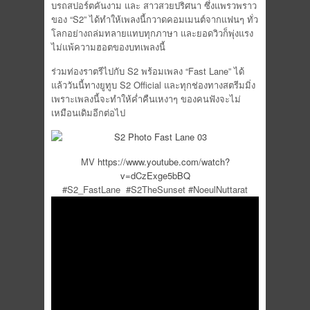
บรถสปอร์ตคันงาม และ สาวสวยปริศนา ซึ่งแพรวพราว
ของ “S2” ได้ทำให้เพลงนี้กวาดคอมเมนต์
จากแฟนๆ ทั่ว
โลกอย่างถล่มทลายแทบทุกภาษา และยอดวิวก็พุ่งแรง
ไม่แพ้
ความฮอตของบทเพลงนี้
ร่วมท่องราตรีไปกับ S2 พร้อมเพลง “Fast Lane” ได้
แล้ววันนี้ทางยูทูบ S2 Official และทุกช่องทางสตรีมมิ่
ง
เพราะเพลงนี้จะทำให้ค่ำคืนเหงาๆ ของคนฟังจะไม่
เหมือนเดิมอีกต่
อไป
MV
https://www.youtube.com/watch?
v=dCzExge5bBQ
#S2_FastLane #S2TheSunset #NoeulNuttarat