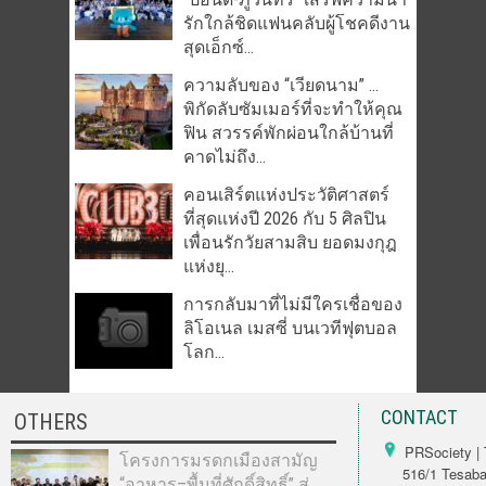
รักใกล้ชิดแฟนคลับผู้โชคดีงาน
สุดเอ็กซ์...
ความลับของ “เวียดนาม” …
พิกัดลับซัมเมอร์ที่จะทำให้คุณ
ฟิน สวรรค์พักผ่อนใกล้บ้านที่
คาดไม่ถึง...
คอนเสิร์ตแห่งประวัติศาสตร์
ที่สุดแห่งปี 2026 กับ 5 ศิลปิน
เพื่อนรักวัยสามสิบ ยอดมงกุฎ
แห่งยุ...
การกลับมาที่ไม่มีใครเชื่อของ
ลิโอเนล เมสซี่ บนเวทีฟุตบอล
โลก...
CONTACT
OTHERS
PRSociety | 
โครงการมรดกเมืองสามัญ
516/1 Tesabarn
“อาหาร–พื้นที่ศักดิ์สิทธิ์” สู่