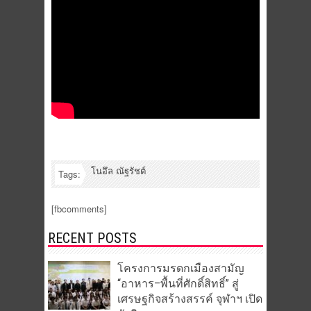
โนอึล ณัฐรัชต์
Tags:
[fbcomments]
RECENT POSTS
โครงการมรดกเมืองสามัญ
“อาหาร–พื้นที่ศักดิ์สิทธิ์” สู่
เศรษฐกิจสร้างสรรค์ จุฬาฯ เปิด