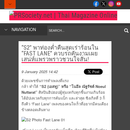
NAVIGATION
“S2” พาท่องค่ำคืนสุดเร่าร้อนใน
“FAST LANE” ควบรถคันงามเผย
เสน่ห์แพรวพราวชวนใจสั่น!
9 January 2025 14:42
ด้วยแพชชั่นการทำเพลงที่แรง
กล้า ทำให้
“S2 (เอสทู)” หรือ “โนอึล ณัฐรัชต์ Noeul
Nuttarat”
ศิลปินฮิปฮอปผู้ทุ่มเทกับทุกชิ้
นงานเกินร้อย
ได้อัปเลเวลกับทุกการคัมแบ็ก และล่าสุด ซิงเกิลที่ 3 ก็
ถึงคิว “Fast Lane” เพลงของคนใจเร็วที่อยากมีคนเคี
ยง
ข้างตลอดเส้นทาง