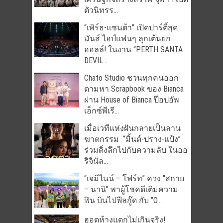
ตัวนิทรร...
“เพิร์ธ-แซนต้า” เปิดปาร์ตี้สุด
มันส์ ไฮป์แฟนๆ ลุกเต้นยก
ฮอลล์! ในงาน “PERTH SANTA
DEVIL̵...
Chato Studio ชวนทุกคนออก
ตามหา Scrapbook ของ Bianca
ผ่าน House of Bianca ป๊อปอัพ
เอ็กซ์พีเรี...
เมื่อเวทีแห่งฝันกลายเป็นลาน
ฆาตกรรม “มิ้นต์-ปราง-แป้ง”
ร่วมดิ่งลึกไปกับความลับ ในออ
ริจินัล...
“เจมีไนน์ – โฟร์ท” ควง “สกาย
– นานิ” พาผู้โชคดีเติมความ
ฟิน บินไปฟีลกู๊ด กับ “O...
ฮอตห้างแตกไม่เกินจริง!