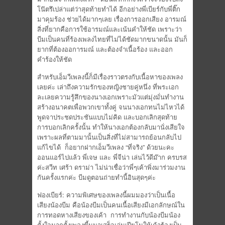
โน๊ตรึเปล่าแต่ว่าสุดท้ายทำได้ อีกอย่างพี่เบียร์กับพี่ติ๊ก
มาคุมร้อง ช่วยได้มากๆเลย เรื่องการออกเสียง อารมณ์
สิ่งที่ยากคือการใช้อารมณ์และเน้นคำให้ชัด เพราะว่า
บีมเป็นคนที่ร้องเพลงไทยที่ไม่ได้ชัดมากขนาดนั้น มันก็
ยากที่ต้องออการมณ์ และต้องจำเนื้อร้อง และออก
คำร้องให้ชัด
สำหรับเอ็มวีเพลงนี้ก็มีเรื่องราวตรงกับเนื้อหาของเพลง
เลยค่ะ เล่าถึงความรักของหญิงชายคู่หนึ่ง ที่พระเอก
ละเลยความรู้สึกของนางเอกเพราะมัวแต่มุ่งมั่นทำงาน
สร้างอนาคตเพื่อพวกเขาทั้งคู่ จนนางเอกทนไม่ไหวได้
พูดจาประชดประชันแบบไม่คิด และบอกเลิกสุดท้าย
การบอกเลิกครั้งนั้น ทำให้นางเอกต้องกลับมานั่งเสียใจ
เพราะผลที่ตามมานั้นเป็นสิ่งที่ไม่สามารถย้อนกลับไป
แก้ไขได้ ก็อยากฝากเอ็มวีเพลง “ที่จริง” ด้วยนะคะ
ออนแอร์ไปแล้ว พี่เจษ และ พี่จีน่า เล่นไว้ดีม๊าก ครบรส
ค่ะสวีท เศร้า ดราม่า ไม่น่าเชื่อว่าพี่ๆเค้าพิ่งมาร่วมงาน
กันครั้งแรกค่ะ บีมดูตอนถ่ายทำนี้อินสุดๆค่ะ
ฟองเบียร์: ความพิเศษของเพลงนี้ผมมองว่าเป็นเนื้อ
เสียงน้องบีม คือน้องบีมเป็นคนเนื้อเสียงมีเอกลักษณ์ใน
การทอดหางเสียงของเค้า การทำงานกับน้องบีมน้อง
ตั้งใจมากตั้งเพลงขี้นมาเสร็จเล่นเปียโนให้เค้าร้องเป็น