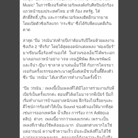
Music” ในการฟีเจอริ่งคัฟเวอร์เพลงดังกับศิลปินนักร้อง
แถวหน้าของประเทศไทย อาทิ ก้อง สหรัฐ, โต๋
ศักดิ์สิทธิ์,บุริน และการคัพเวอร์เพลงฮิตอีกมากมาย
โดยเปิดตัวซิงเกิลแรก “กระซิบ” ซึ่งได้รับฟีคแบคดีเกิน
คาด
ล่าสุด “บีม วรณัน”ส่งท้ายปีเก่าต้อนรับปีใหม่ด้วยผลงาน
ซิงเกิล 2 “ที่จริง” โดยได้สุดยอดนักแต่งเพลง “ฟองเบียร์”
มาเขียนเนื้อร้องทำนองให้ ในส่วนของเอ็มวีได้พระเอก
นางเอกแถวหน้าอย่าง “เจษ เจษฎ์พิพัฒ ติละพรพัฒน์
และจีน่า ญีนา ซาลาส มาเล่นเอ็มวีให้ กับการโคจรมา
เจอกันครั้งแรกของพระนางคู่นี้แต่เคมีชวนจิ้นดี๊ดีลงตัว
ซึ่ง “บีม วรณัน” ได้เล่าถึงการทำงานในครั้งนี้ว่า
“บีม วรณัน : เพลงนี้เป็นเพลงที่ได้มีโอกาสร่วมงานกับพี่
เบียร์เป็นครั้งแรกค่ะ ตอนที่ได้เดโมมาจากพี่เบียร์ บีมก็
เริ่มทำงานการบ้านอย่างหนักเลย ฝึกร้องไปเรื่อยๆและ
ดีไซน์การร้องทำให้เป็น Sound ของตัวเองให้มากที่สุด
เช่นการออกเทคนิค น้ำเสียง การร้อง การ Adlib(แอ
ดลิป) ต่างๆ เพลงนี้ยากกว่าเพลงแรกค่ะ เพราะเป็น
เพลงที่เราต้องใช้พลังเยอะมาก มันแตกต่างจากไม่ใช่
แค่อารมณ์ ความช้าความเร็ว มันจะมีพลังที่ไม่ได้ใช้
มาก่อนจากเพลงแรก ตอนแรกก็กังวลว่าจะร้องไปถึง