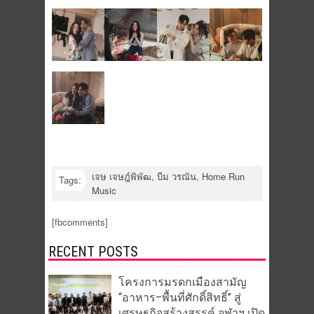
เจษ เจษฎ์พิพัฒ
,
บีม วรณัน
,
Home Run
Tags:
Music
[fbcomments]
RECENT POSTS
โครงการมรดกเมืองสามัญ
“อาหาร–พื้นที่ศักดิ์สิทธิ์” สู่
เศรษฐกิจสร้างสรรค์ จุฬาฯ เปิด