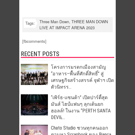
Three Man Down
,
THREE MAN DOWN
Tags:
LIVE AT IMPACT ARENA 2023
[fbcomments]
RECENT POSTS
โครงการมรดกเมืองสามัญ
“อาหาร–พื้นที่ศักดิ์สิทธิ์” สู่
เศรษฐกิจสร้างสรรค์ จุฬาฯ เปิด
ตัวนิทรร...
“เพิร์ธ-แซนต้า” เปิดปาร์ตี้สุด
มันส์ ไฮป์แฟนๆ ลุกเต้นยก
ฮอลล์! ในงาน “PERTH SANTA
DEVIL̵...
Chato Studio ชวนทุกคนออก
ตามหา Scrapbook ของ Bianca