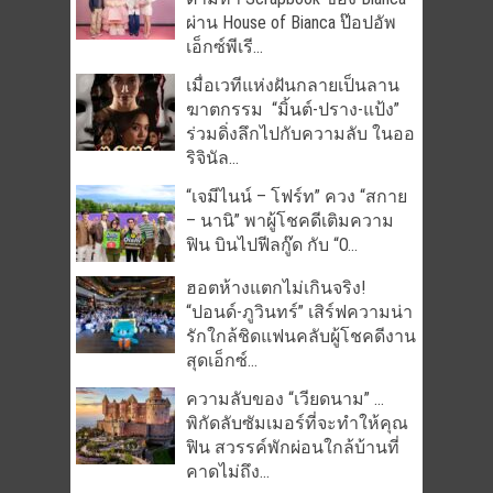
ผ่าน House of Bianca ป๊อปอัพ
เอ็กซ์พีเรี...
เมื่อเวทีแห่งฝันกลายเป็นลาน
ฆาตกรรม “มิ้นต์-ปราง-แป้ง”
ร่วมดิ่งลึกไปกับความลับ ในออ
ริจินัล...
“เจมีไนน์ – โฟร์ท” ควง “สกาย
– นานิ” พาผู้โชคดีเติมความ
ฟิน บินไปฟีลกู๊ด กับ “O...
ฮอตห้างแตกไม่เกินจริง!
“ปอนด์-ภูวินทร์” เสิร์ฟความน่า
รักใกล้ชิดแฟนคลับผู้โชคดีงาน
สุดเอ็กซ์...
ความลับของ “เวียดนาม” …
พิกัดลับซัมเมอร์ที่จะทำให้คุณ
ฟิน สวรรค์พักผ่อนใกล้บ้านที่
คาดไม่ถึง...