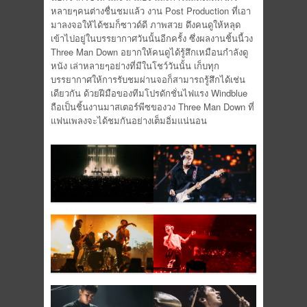
หลายๆคนต่างชื่นชมแล้ว งาน Post Production ที่เอา
มาลงจอให้ได้ชมก็ซาวด์ดี ภาพสวย ดึงคนดูให้หลุด
เข้าไปอยู่ในบรรยากาศวันนั้นอีกครั้ง ซึ่งผลงานชิ้นนี้วง
Three Man Down อยากให้คนดูได้รู้สึกเหมือนกำลังดู
หนัง เล่าหลายๆอย่างที่มีในโชว์วันนั้น เก็บทุก
บรรยากาศให้การรับชมผ่านจอก็สามารถรู้สึกได้เช่น
เดียวกัน ด้วยฝีมือของทีมโปรดักชั่นไฟแรง Windblue
ถือเป็นชิ้นงานมาสเตอร์พีซของวง Three Man Down ที่
แฟนเพลงจะได้ชมกันอย่างเต็มอิ่มแน่นอน