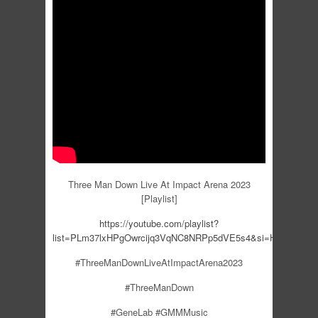
Three Man Down Live At Impact Arena 2023
[Playlist]
https://youtube.com/playlist?
list=PLm37lxHPgOwrcijq3VqNC8NRPp5dVE5s4&si=HXdlLkgAF
#ThreeManDownLiveAtImpactArena2023
#ThreeManDown
#GeneLab #GMMMusic