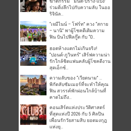
ฆาตกรรม “มิ้นต์-ปราง-แป้ง”
ร่วมดิ่งลึกไปกับความลับ ในออ
ริจินัล...
“เจมีไนน์ – โฟร์ท” ควง “สกาย
– นานิ” พาผู้โชคดีเติมความ
ฟิน บินไปฟีลกู๊ด กับ “O...
ฮอตห้างแตกไม่เกินจริง!
“ปอนด์-ภูวินทร์” เสิร์ฟความน่า
รักใกล้ชิดแฟนคลับผู้โชคดีงาน
สุดเอ็กซ์...
ความลับของ “เวียดนาม” …
พิกัดลับซัมเมอร์ที่จะทำให้คุณ
ฟิน สวรรค์พักผ่อนใกล้บ้านที่
คาดไม่ถึง...
คอนเสิร์ตแห่งประวัติศาสตร์
ที่สุดแห่งปี 2026 กับ 5 ศิลปิน
เพื่อนรักวัยสามสิบ ยอดมงกุฎ
แห่งยุ...