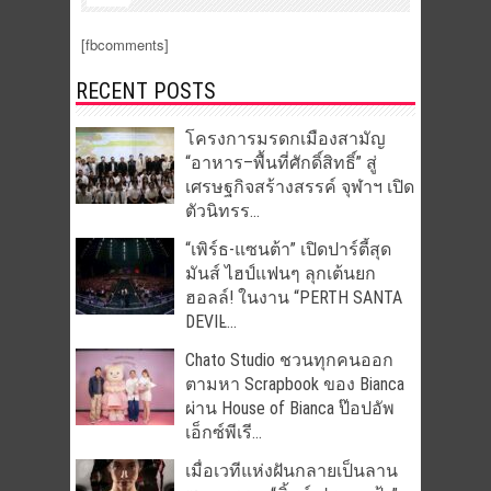
[fbcomments]
RECENT POSTS
โครงการมรดกเมืองสามัญ
“อาหาร–พื้นที่ศักดิ์สิทธิ์” สู่
เศรษฐกิจสร้างสรรค์ จุฬาฯ เปิด
ตัวนิทรร...
“เพิร์ธ-แซนต้า” เปิดปาร์ตี้สุด
มันส์ ไฮป์แฟนๆ ลุกเต้นยก
ฮอลล์! ในงาน “PERTH SANTA
DEVIL̵...
Chato Studio ชวนทุกคนออก
ตามหา Scrapbook ของ Bianca
ผ่าน House of Bianca ป๊อปอัพ
เอ็กซ์พีเรี...
เมื่อเวทีแห่งฝันกลายเป็นลาน