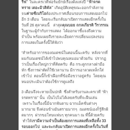
รีฟ”
ในละครเวทีฟอร์มยักษ์เรื่องดังแห่งปี
“ฟ้าจรด
ทราย เดอะมิวสิคัล”
เกิดอุบัติเหตุขณะออกกำลังกาย
จน
ค่ายซีเนริโอ
ต้องประกาศเลื่อนรอบการแสดงออกไป
อีก 3 เดือน โดยจะเริ่มกลับมาเปิดการแสดงอีกครั้งใน
วันที่ 26 ตุลาคมนี้ ล่าสุด
คุณบอย ถกลเกียรติ วีรวรรณ
ในฐานะผู้กำกับการแสดง ได้ออกมาชี้แจงถึงความ
จำเป็น พร้อมเผยถึงรายละเอียดการเปลี่ยนแปลงรอบ
การแสดงในครั้งนี้ให้ฟังว่า
“สำหรับอาการของณเดชน์ในตอนนี้นะครับ หลังจากที่
ผมกับณเดชน์ได้เข้าไปพบคุณหมอมาด้วยกัน ปรากฏ
ว่าเป็นเรื่องใหญ่กว่าที่คิดครับ คือ กระดูกกลางฝ่ามือ
หัก ซึ่งการผ่าตัดก็ใช้เวลานาน มีการเอาลวดเหล็กใส่
เข้าไป ตอนนี้ก็เข้าเฝือกที่ข้อมือขวาอยู่ครับ โดยคุณ
หมอประเมินว่าต้องใช้การดูแลถึง
3 เดือนจึงจะหายเป็นปกติ ซึ่งสำหรับงานละครเวที “ฟ้า
จรดทราย” นั้น เป็นไปไม่ได้เลยครับที่จะฝืนเล่น
เพราะในเรื่องนี้มีฉากฟันดาบ ฉากแอ็คชั่นต่างๆ
มากมาย จึงค่อนข้างอันตรายมากๆ ณเดชน์เองก็รู้สึกผิ
ดมากๆ ฝากขอโทษแฟนๆ ทุกคนมา ณ ที่นี้ด้วยครับ
ทำให้
เรามีความจำเป็นต้องยกการแสดงที่เหลือทั้ง 33
รอบออกไป และจะกลับมาเปิดการแสดงอีกครั้งในวันที่