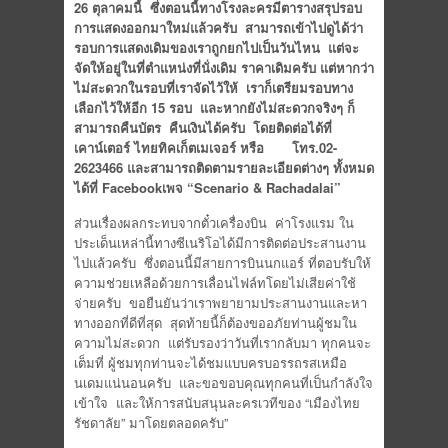
26 ตุลาคมนี้ ซึ่งตอนนี้ทางโรงละครมีตารางสรุปรอบ
การแสดงออกมาใหม่แล้วครับ สามารถเข้าไปดูได้ว่า
รอบการแสดงเดิมของเราถูกยกไปเป็นวันไหน แต่จะ
จัดให้อยู่ในที่ตำแหน่งที่นั่งเดิม ราคาเดิมครับ แต่หากว่า
ไม่สะดวกในรอบที่เราจัดไว้ให้ เราก็เตรียมรอบทาง
เลือกไว้ให้อีก 15 รอบ และหากยังไม่สะดวกจริงๆ ก็
สามารถคืนบัตร คืนเงินได้ครับ โดยติดต่อได้ที่
เคาน์เตอร์ ไทยทิคเก็ตเมเจอร์ หรือ โทร.02-
2623466 และสามารถติดตามรายละเอียดต่างๆ ทั้งหมด
ได้ที่
Facebook
เพจ
“
Scenario & Rachadalai
”
ส่วนเรื่องผลกระทบจากตั๋วเครื่องบิน ค่าโรงแรม ใน
ประเด็นเหล่านี้ทางซีเนริโอได้มีการติดต่อประสานงาน
ไปแล้วครับ ซึ่งตอนนี้มีสายการบินนกแอร์ ที่ตอบรับให้
ความช่วยเหลือด้วยการเลื่อนไฟล์ทโดยไม่เสียค่าใช้
จ่ายครับ ขอยืนยันว่าเราพยายามประสานงานและหา
ทางออกที่ดีที่สุด สุดท้ายนี้ก็ต้องขออภัยท่านผู้ชมใน
ความไม่สะดวก แต่รับรองว่าวันที่เรากลับมา ทุกคนจะ
เต็มที่ ผู้ชมทุกท่านจะได้ชมแบบครบอรรถรสเหมือ
นเดมแน่นอนครับ และขอขอบคุณทุกคนที่เป็นกำลังใจ
เข้าใจ และให้การสนับสนุนละครเวทีของ “เมืองไทย
รัชดาลัย” มาโดยตลอดครับ”