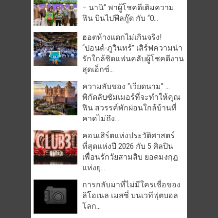
– นานิ” พาผู้โชคดีเติมความ
ฟิน บินไปฟีลกู๊ด กับ “O...
ฮอตห้างแตกไม่เกินจริง!
“ปอนด์-ภูวินทร์” เสิร์ฟความน่า
รักใกล้ชิดแฟนคลับผู้โชคดีงาน
สุดเอ็กซ์...
ความลับของ “เวียดนาม” …
พิกัดลับซัมเมอร์ที่จะทำให้คุณ
ฟิน สวรรค์พักผ่อนใกล้บ้านที่
คาดไม่ถึง...
คอนเสิร์ตแห่งประวัติศาสตร์
ที่สุดแห่งปี 2026 กับ 5 ศิลปิน
เพื่อนรักวัยสามสิบ ยอดมงกุฎ
แห่งยุ...
การกลับมาที่ไม่มีใครเชื่อของ
ลิโอเนล เมสซี่ บนเวทีฟุตบอล
โลก...