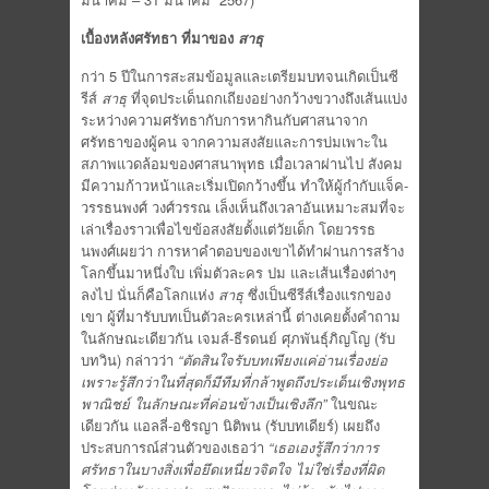
เบื้องหลังศรัทธา ที่มาของ
สาธุ
กว่า 5 ปีในการสะสมข้อมูลและเตรียมบทจนเกิดเป็นซี
รีส์
สาธุ
ที่จุดประเด็นถกเถียงอย่างกว้างขวางถึงเส้นแบ่ง
ระหว่างความศรัทธากับการหากินกับศาสนาจาก
ศรัทธาของผู้คน จากความสงสัยและการบ่มเพาะใน
สภาพแวดล้อมของศาสนาพุทธ เมื่อเวลาผ่านไป สังคม
มีความก้าวหน้าและเริ่มเปิดกว้างขึ้น ทำให้ผู้กำกับแจ็ค-
วรรธนพงศ์ วงศ์วรรณ เล็งเห็นถึงเวลาอันเหมาะสมที่จะ
เล่าเรื่องราวเพื่อไขข้อสงสัยตั้งแต่วัยเด็ก โดยวรรธ
นพงศ์เผยว่า การหาคำตอบของเขาได้ทำผ่านการสร้าง
โลกขึ้นมาหนึ่งใบ เพิ่มตัวละคร ปม และเส้นเรื่องต่างๆ
ลงไป นั่นก็คือโลกแห่ง
สาธุ
ซึ่งเป็นซีรีส์เรื่องแรกของ
เขา ผู้ที่มารับบทเป็นตัวละครเหล่านี้ ต่างเคยตั้งคำถาม
ในลักษณะเดียวกัน เจมส์-ธีรดนย์ ศุภพันธุ์ภิญโญ (รับ
บทวิน) กล่าวว่า
“ตัดสินใจรับบทเพียงแค่อ่านเรื่องย่อ
เพราะรู้สึกว่าในที่สุดก็มีทีมที่กล้าพูดถึงประเด็นเชิงพุทธ
พาณิชย์ ในลักษณะที่ค่อนข้างเป็นเชิงลึก”
ในขณะ
เดียวกัน แอลลี่-อชิรญา นิติพน (รับบทเดียร์) เผยถึง
ประสบการณ์ส่วนตัวของเธอว่า
“เธอเองรู้สึกว่าการ
ศรัทธาในบางสิ่งเพื่อยึดเหนี่ยวจิตใจ ไม่ใช่เรื่องที่ผิด