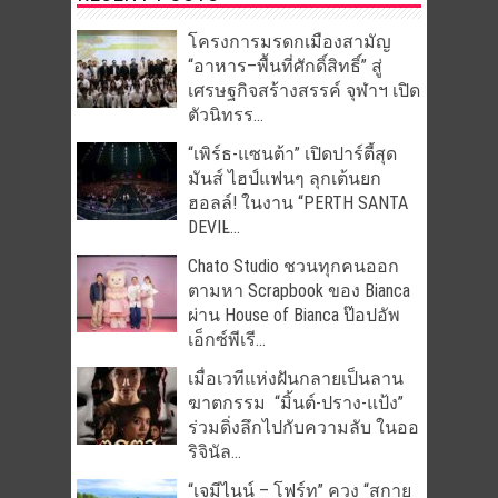
โครงการมรดกเมืองสามัญ
“อาหาร–พื้นที่ศักดิ์สิทธิ์” สู่
เศรษฐกิจสร้างสรรค์ จุฬาฯ เปิด
ตัวนิทรร...
“เพิร์ธ-แซนต้า” เปิดปาร์ตี้สุด
มันส์ ไฮป์แฟนๆ ลุกเต้นยก
ฮอลล์! ในงาน “PERTH SANTA
DEVIL̵...
Chato Studio ชวนทุกคนออก
ตามหา Scrapbook ของ Bianca
ผ่าน House of Bianca ป๊อปอัพ
เอ็กซ์พีเรี...
เมื่อเวทีแห่งฝันกลายเป็นลาน
ฆาตกรรม “มิ้นต์-ปราง-แป้ง”
ร่วมดิ่งลึกไปกับความลับ ในออ
ริจินัล...
“เจมีไนน์ – โฟร์ท” ควง “สกาย