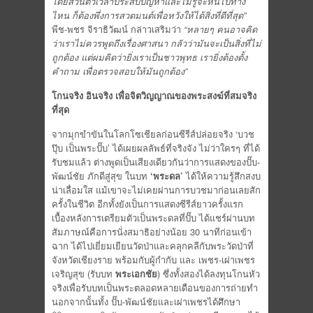
โดยส่วนตัวเวลาประสบปัญหาและไม่รู้จะหันไปทาง
ไหน ก็ต้องพึ่งการสวดมนต์เพื่อหวังให้ได้สิ่งที่ดีที่สุด”
พีช-พชร จิราธิวัฒน์ กล่าวเสริมว่า
“หลายๆ คนอาจคิด
ว่าเราไม่ควรพูดถึงเรื่องศาสนา กลัวว่ามันจะเป็นสิ่งที่ไม่
ถูกต้อง แต่ผมคิดว่ายิ่งเราเป็นชาวพุทธ เรายิ่งต้องตั้ง
คำถาม เพื่อตรวจสอบให้มันถูกต้อง”
โกนจริง อินจริง เพื่อจิตวิญญาณของพระสงฆ์ที่สมจริง
ที่สุด
จากมุกขำขันในโลกโซเชียลก่อนซีรีส์ปล่อยจริง ‘บวช
ปุ๊บ เป็นพระปั๊บ’ ได้เผยผลลัพธ์ที่จริงจัง ไม่ว่าใครๆ ที่ได้
รับชมแล้ว ต่างพูดเป็นเสียงเดียวกันว่าการแสดงของปั๊บ-
พัฒน์ชัย ภักดีสู่สุข ในบท
‘พระดล’
ได้ให้ความรู้สึกสงบ
น่าเลื่อมใส แม้เขาจะไม่เคยผ่านการบวชมาก่อนเลยสัก
ครั้งในชีวิต อีกทั้งยังเป็นการแสดงซีรีส์ยาวครั้งแรก
เบื้องหลังการเตรียมตัวเป็นพระดลที่ปั๊บ ได้แชร์ผ่านบท
สัมภาษณ์คือการนั่งสมาธิอย่างน้อย 30 นาทีก่อนเข้า
ฉาก ได้ไปเยี่ยมเยียนวัดป่าและคลุกคลีกับพระวัดป่าที่
จังหวัดเชียงราย พร้อมกับผู้กำกับ และ เพชร-เผ่าเพชร
เจริญสุข (รับบท
พระเอกชัย
) ซึ่งทั้งสองได้ลงทุนโกนหัว
จริงเพื่อรับบทเป็นพระตลอดหลายเดือนของการถ่ายทำ
นอกจากนั้นทั้ง ปั๊บ-พัฒน์ชัยและเผ่าเพชรได้ศึกษา