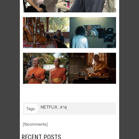
NETFLIX
,
สาธุ
Tags:
[fbcomments]
RECENT POSTS