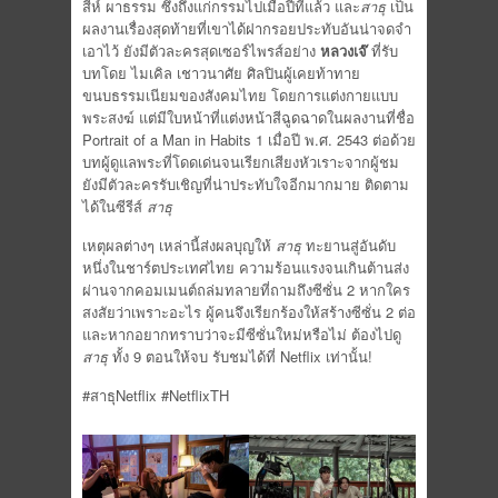
สีห์ ผาธรรม ซึ่งถึงแก่กรรมไปเมื่อปีที่แล้ว และ
สาธุ
เป็น
ผลงานเรื่องสุดท้ายที่เขาได้ฝากรอยประทับอันน่าจดจำ
เอาไว้ ยังมีตัวละครสุดเซอร์ไพรส์อย่าง
หลวงเจ๊
ที่รับ
บทโดย ไมเคิล เชาวนาศัย ศิลปินผู้เคยท้าทาย
ขนบธรรมเนียมของสังคมไทย โดยการแต่งกายแบบ
พระสงฆ์ แต่มีใบหน้าที่แต่งหน้าสีฉูดฉาดในผลงานที่ชื่อ
Portrait of a Man in Habits 1 เมื่อปี พ.ศ. 2543 ต่อด้วย
บทผู้ดูแลพระที่โดดเด่นจนเรียกเสียงหัวเราะจากผู้ชม
ยังมีตัวละครรับเชิญที่น่าประทับใจอีกมากมาย ติดตาม
ได้ในซีรีส์
สาธุ
เหตุผลต่างๆ เหล่านี้ส่งผลบุญให้
สาธุ
ทะยานสู่อันดับ
หนึ่งในชาร์ตประเทศไทย ความร้อนแรงจนเกินต้านส่ง
ผ่านจากคอมเมนต์ถล่มทลายที่ถามถึงซีซั่น 2 หากใคร
สงสัยว่าเพราะอะไร ผู้คนจึงเรียกร้องให้สร้างซีซั่น 2 ต่อ
และหากอยากทราบว่าจะมีซีซั่นใหม่หรือไม่ ต้องไปดู
สาธุ
ทั้ง 9 ตอนให้จบ รับชมได้ที่ Netflix เท่านั้น!
#สาธุNetflix #NetflixTH