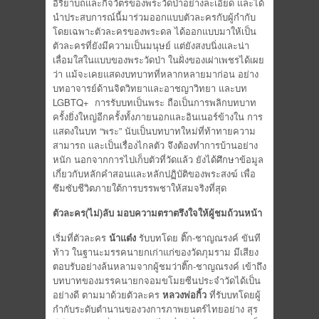
อิริยาบถและกิจวัตรของพระวัดป่าอย่างละเอียด และได้
นำประสบการณ์นี้มาร่วมออกแบบตัวละครกับผู้กำกับ
โดยเฉพาะตัวละครของพระดล ได้ออกแบบมาให้เป็น
ตัวละครที่ยังมีความเป็นมนุษย์ แต่ยังสงบนิ่งและน่า
เลื่อมใสในแบบของพระวัดป่า ในฝั่งของเผ่าเพชรได้เผย
ว่า แม้จะเคยแสดงบทบาทที่หลากหลายมาก่อน อย่าง
บทอาจารย์ด้านจิตวิทยาและอาชญาวิทยา และบท
LGBTQ+ การรับบทเป็นพระ ถือเป็นการพลิกบทบาท
ครั้งยิ่งใหญ่อีกครั้งทั้งภายนอกและอินเนอร์ข้างใน การ
แสดงในบท “พระ” นับเป็นบทบาทใหม่ที่ท้าทายความ
สามารถ และเป็นเรื่องไกลตัว จึงต้องทำการบ้านอย่าง
หนัก นอกจากการไปเก็บตัวที่วัดแล้ว ยังได้ศึกษาข้อมูล
เกี่ยวกับหลักคำสอนและหลักปฏิบัติของพระสงฆ์ เพื่อ
ซึมซับชีวิตภายใต้การบรรพชาให้สมจริงที่สุด
ตัวละคร(ไม่)ลับ มอบความตราตรึงใจให้ผู้ชมถ้วนหน้า
เริ่มที่ตัวละคร
น้าแต๋ง
รับบทโดย ติ๊ก-ชาญณรงค์ ขันที
ท้าว ในฐานะมรรคนายกเก่าแก่ของวัดภุมราม มีเสียง
ตอบรับอย่างล้นหลามจากผู้ชมว่าติ๊ก-ชาญณรงค์ เข้าถึง
บทบาทของมรรคนายกจอมขโมยซีนประจำวัดได้เป็น
อย่างดี ตามมาด้วยตัวละคร
หลวงพ่อกิ้ว
ที่รับบทโดยผู้
กำกับระดับตำนานของวงการภาพยนตร์ไทยอย่าง สุร