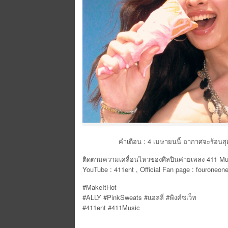
คำเตือน : 4 เมษายนนี้ อากาศจะร้อนสุ
ติดตามความเคลื่อนไหวของศิลปิ
นค่ายเพลง 411 Mus
YouTube : 411ent , Official Fan page : fourone
#MakeItHot
#ALLY #PinkSweats #แอลลี่ #พิงค์ซเว็ท
#411ent #411Music