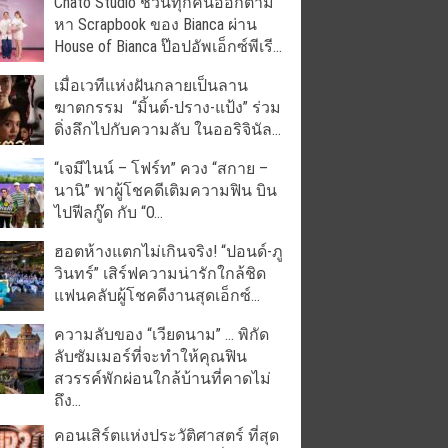
Chato Studio ชวนทุกคนออกตาม
หา Scrapbook ของ Bianca ผ่าน
House of Bianca ป๊อปอัพเอ็กซ์พีเรี...
เมื่อเวทีแห่งฝันกลายเป็นลาน
ฆาตกรรม “มิ้นต์-ปราง-แป้ง” ร่วม
ดิ่งลึกไปกับความลับ ในออริจินัล...
“เจมีไนน์ – โฟร์ท” ควง “สกาย –
นานิ” พาผู้โชคดีเติมความฟิน บิน
ไปฟีลกู๊ด กับ “O...
ฮอตห้างแตกไม่เกินจริง! “ปอนด์-ภู
วินทร์” เสิร์ฟความน่ารักใกล้ชิด
แฟนคลับผู้โชคดีงานสุดเอ็กซ์...
ความลับของ “เวียดนาม” … พิกัด
ลับซัมเมอร์ที่จะทำให้คุณฟิน
สวรรค์พักผ่อนใกล้บ้านที่คาดไม่
ถึง...
คอนเสิร์ตแห่งประวัติศาสตร์ ที่สุด