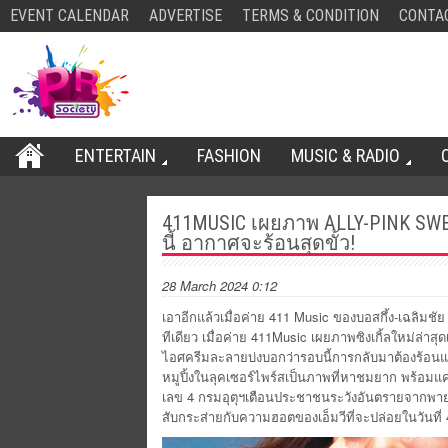
EVENT CALENDAR
ADVERTISE
TERMS & CONDITION
CONTA
ENTERTAIN
FASHION
MUSIC & RADIO
411MUSIC เผยภาพ ALLY-PINK SWEAT
นี้ อากาศจะร้อนสุดขั้ว!
28 March 2024 0:12
เอาอีกแล้วเมื่อค่าย 411 Music ของบอสกึ้ง-เฉลิมชัย 
ทีเดียว เมื่อค่าย 411Music เผยภาพซิงเกิ้ลใหม่ล่าสุ
ไอศครี
มละลายบ่งบอกว่ารอบนี้การกลั
บมาต้องร้อนแร
หมูปิ้งในลุคเซอร์ไพร์สเป็
นภาพที่หาชมยาก พร้อมแคป
เลข 4 กรมอุตุฯเตือนประชาชนระวังอั
นตรายจากพายุฤ
สับกระส่ายกั
บความฮอตของเอ็มวีที่จะปล่
อยในวันที่