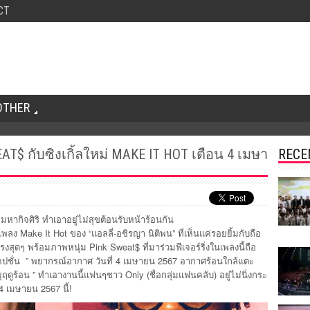
CT
OTHER
$ กับซิงเกิ้ลใหม่ MAKE IT HOT เตือน 4 เมษา
RECE
มหากิจศิริ ทำเอาอยู่ไม่สุขต้อนรับหน้าร้
อนกัน
ดเพลง Make It Hot ของ “แอลลี่-อชิรญา นิติพน” ที่เห็นแค่รอยยิ้มกับถือ
งสุดๆ พร้อมภาพหนุ่ม Pink Sweat$ ที่มาร่วมฟีเจอร์ริ่งในเพลงนี้
ถือ
ชั่น ” พยากรณ์อากาศ วันที่ 4 เมษายน 2567 อากาศร้อนใกล้แตะ
ดูร้อน ” ทำเอางานนี้แฟนๆชาว Only (ชื่อกลุ่มแฟนคลับ) อยู่ไม่นิ่งกระ
 4 เมษายน 2567 นี้!