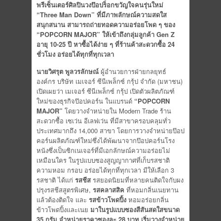
พรีเซ็นเตอร์ศิลปินวงป๊อปร็อกขวัญใจคนรุ่นใหม่
“Three Man Down” ที่มีภาพลักษณ์ความสดใส
สนุกสนาน สามารถถ่ายทอดความอร่อยโพด ๆ ของ
“POPCORN MAJOR” ให้เข้าถึงกลุ่มลูกค้า Gen Z
อายุ 10-25 ปี หาซื้อได้ง่าย ๆ ที่ร้านค้าสะดวกซื้อ 24
ชั่วโมง อร่อยได้ทุกที่ทุกเวลา
นายวิศรุต พูลวรลักษณ์
ผู้อำนวยการฝ่ายกลยุทธ์
องค์กร บริษัท เมเจอร์ ซีนีเพล็กซ์ กรุ้ป จำกัด (มหาชน)
เปิดเผยว่า เมเจอร์ ซีนีเพล็กซ์ กรุ้ป เปิดตัวผลิตภัณฑ์
ใหม่ของธุรกิจป๊อปคอร์น ในแบรนด์
“
POPCORN
MAJOR”
โดยวางจำหน่ายใน Modern Trade ร้าน
สะดวกซื้อ เซเว่น อีเลฟเว่น ที่มีสาขาครอบคลุมทั่ว
ประเทศมากถึง 14,000 สาขา โดยการวางจำหน่ายป๊อป
คอร์นผลิตภัณฑ์ใหม่ซึ่งได้พัฒนาจากป๊อปคอร์นโรง
หนังซึ่งเป็นซิกเนเจอร์ที่มีเอกลักษณ์ความอร่อยไม่
เหมือนใคร ในรูปแบบซองสูญญากาศที่เก็บรสชาติ
ความหอม กรอบ อร่อยได้ทุกที่ทุกเวลา มีให้เลือก 3
รสชาติ ได้แก่
รสชีส
รสยอดนิยมที่หลายคนติดใจกับผง
ปรุงรสชีสสูตรพิเศษ,
รสคลาสสิค
ที่หอมกลิ่นเนยทาน
แล้วต้องติดใจ และ
รส
ข้าวโพดปิ้ง
หอมอร่อยกลิ่น
ข้าวโพดปิ้งและเนย
มาในรูปแบบซองสีสันสดใสขนาด
35 กรัม จำหน่ายราคาซองละ 28 บาท
เริ่มวางจำหน่าย