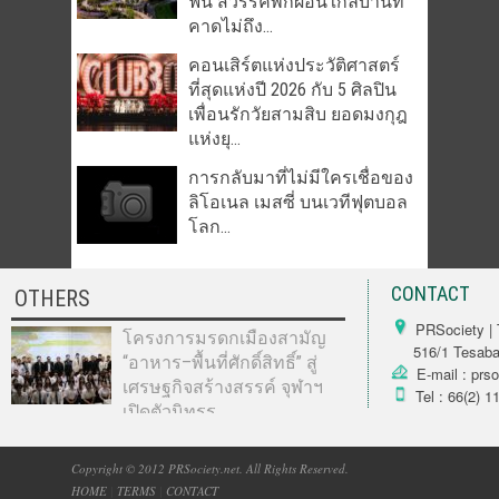
ฟิน สวรรค์พักผ่อนใกล้บ้านที่
คาดไม่ถึง...
คอนเสิร์ตแห่งประวัติศาสตร์
ที่สุดแห่งปี 2026 กับ 5 ศิลปิน
เพื่อนรักวัยสามสิบ ยอดมงกุฎ
แห่งยุ...
การกลับมาที่ไม่มีใครเชื่อของ
ลิโอเนล เมสซี่ บนเวทีฟุตบอล
โลก...
CONTACT
OTHERS
PRSociety | 
โครงการมรดกเมืองสามัญ
516/1 Tesabarn
“อาหาร–พื้นที่ศักดิ์สิทธิ์” สู่
E-mail : prs
เศรษฐกิจสร้างสรรค์ จุฬาฯ
Tel : 66(2) 1
เปิดตัวนิทรร...
Copyright © 2012 PRSociety.net. All Rights Reserved.
HOME
|
TERMS
|
CONTACT