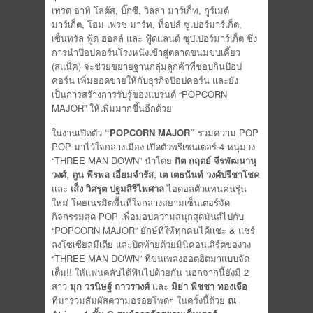
เทรด อาทิ โลตัส, บิ๊กซี, วิลล่า มาร์เก็ท, กูร์เมต์
มาร์เก็ต, โฮม เฟรช มาร์ท, ท็อปส์ ซูเปอร์มาร์เก็ต,
เซ็นทรัล ฟู้ด ฮอลล์ และ ฟู้ดแลนด์ ซุปเปอร์มาร์เก็ต ซึ่ง
การนำป๊อปคอร์นโรงหนังเข้าสู่ตลาดขนมขบเคี้ยว
(สแน็ค) จะช่วยขยายฐานกลุ่มลูกค้าที่ชอบกินป๊อป
คอร์น เพิ่มยอดขายให้กับธุรกิจป๊อปคอร์น และยัง
เป็นการสร้างการรับรู้ของแบรนด์ “POPCORN
MAJOR” ให้เพิ่มมากขึ้นอีกด้วย
ในงานเปิดตัว
“
POPCORN MAJOR”
รวมความ POP
POP มาไว้ใจกลางเมือง เปิดตัวพรีเซนเตอร์ 4 หนุ่มวง
“THREE MAN DOWN” นำโดย
กิต กฤตย์ จีรพัฒนานุ
วงศ์
,
ตูน พีรพล เอี่ยมจำรัส
,
เต เตธนันท์ วงศ์ปรีชาโชค
และ
เส็ง วิศรุต ปฐมสิริไพศาล
ไอดอลตัวแทนคนรุ่น
ใหม่ โดยเนรมิตพื้นที่ใจกลางสยามเซ็นเตอร์จัด
กิจกรรมสุด POP เพื่อมอบความสนุกสุดมันส์ไปกับ
“POPCORN MAJOR” ยักษ์ที่ให้ทุกคนได้แชะ & แชร์
ลงโซเซียลมีเดีย และปิดท้ายด้วยมินิคอนเสิร์ตของวง
“THREE MAN DOWN” ที่ขนเพลงฮอตฮิตมาแบบจัด
เต็ม!! ให้แฟนคลับได้ฟินไปด้วยกัน นอกจากนี้ยังมี 2
สาว
มุก วรนิษฐ์ ถาวรวงศ์
และ
มิย่า พิชชา ทองเจือ
ที่มาร่วมสัมผัสความอร่อยโพดๆ ในครั้งนี้ด้วย
ณ