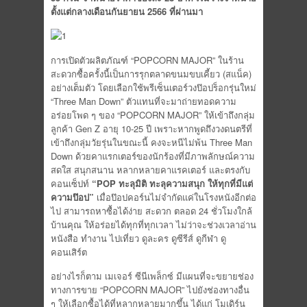
ตั้งแต่กลางเดือนกันยายน
2566 ที่ผ่านมา
การเปิดตัวผลิตภัณฑ์ “POPCORN MAJOR” ในร้าน
สะดวกซื้อครั้งนี้เป็นการรุกตลาดขนมขบเคี้ยว (สแน็ค)
อย่างเต็มตัว โดยเลือกใช้พรีเซ็นเตอร์วงป๊อปร็อกรุ่นใหม่
“Three Man Down” ตัวแทนที่จะมาถ่ายทอดความ
อร่อยโพด ๆ ของ “POPCORN MAJOR” ให้เข้าถึงกลุ่ม
ลูกค้า Gen Z อายุ 10-25 ปี เพราะหากพูดถึงวงดนตรีที่
เข้าถึงกลุ่มวัยรุ่นในขณะนี้ คงจะหนีไม่พ้น Three Man
Down ด้วยคาแรกเตอร์ของนักร้องที่มีภาพลักษณ์ความ
สดใส สนุกสนาน หลากหลายคาแรคเตอร์ และตรงกับ
คอนเซ็ปท์
“
POP ทะลุมิติ ทะลุความสนุก ให้ทุกที่มีแต่
ความป๊อป”
เมื่อป๊อปคอร์นไม่จำกัดแค่ในโรงหนังอีกต่อ
ไป สามารถหาซื้อได้ง่าย สะดวก ตลอด 24 ชั่วโมงใกล้
บ้านคุณ ให้อร่อยได้ทุกที่ทุกเวลา ไม่ว่าจะช่วงเวลาอ่าน
หนังสือ ทำงาน ไปเที่ยว ดูละคร ดูซีรีส์ ดูกีฬา ดู
คอนเสิร์ต
อย่างไรก็ตาม เมเจอร์ ซีนีเพล็กซ์ มีแผนที่จะขยายช่อง
ทางการขาย “POPCORN MAJOR” ไปยังช่องทางอื่น
ๆ ให้เลือกซื้อได้ที่หลากหลายมากขึ้น ได้แก่ โมเดิร์น