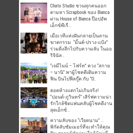
Chato Studio ชวนทุกคนออก
ตามหา Scrapbook ของ Bianca
ผ่าน House of Bianca ป๊อปอัพ
เอ็กซ์พีเรี...
เมื่อเวทีแห่งฝันกลายเป็นลาน
ฆาตกรรม “มิ้นต์-ปราง-แป้ง”
ร่วมดิ่งลึกไปกับความลับ ในออ
ริจินัล...
“เจมีไนน์ – โฟร์ท” ควง “สกาย
– นานิ” พาผู้โชคดีเติมความ
ฟิน บินไปฟีลกู๊ด กับ “O...
ฮอตห้างแตกไม่เกินจริง!
“ปอนด์-ภูวินทร์” เสิร์ฟความน่า
รักใกล้ชิดแฟนคลับผู้โชคดีงาน
สุดเอ็กซ์...
ความลับของ “เวียดนาม” …
พิกัดลับซัมเมอร์ที่จะทำให้คุณ