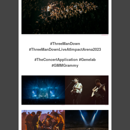
#ThreeManDown
#ThreeManDownLiveAtImpactArena2023
#TheConcertApplication #Genelab
#GMMGrammy