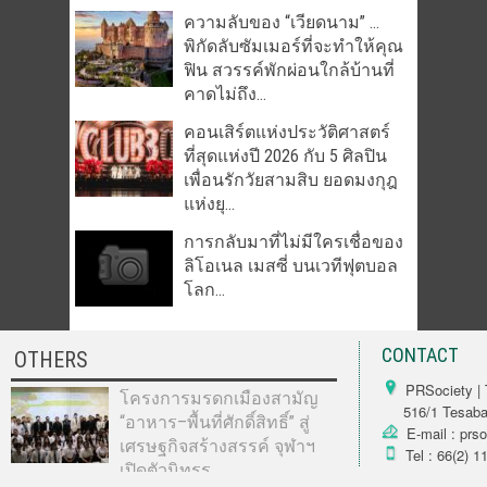
ความลับของ “เวียดนาม” …
พิกัดลับซัมเมอร์ที่จะทำให้คุณ
ฟิน สวรรค์พักผ่อนใกล้บ้านที่
คาดไม่ถึง...
คอนเสิร์ตแห่งประวัติศาสตร์
ที่สุดแห่งปี 2026 กับ 5 ศิลปิน
เพื่อนรักวัยสามสิบ ยอดมงกุฎ
แห่งยุ...
การกลับมาที่ไม่มีใครเชื่อของ
ลิโอเนล เมสซี่ บนเวทีฟุตบอล
โลก...
CONTACT
OTHERS
PRSociety | 
โครงการมรดกเมืองสามัญ
516/1 Tesabarn
“อาหาร–พื้นที่ศักดิ์สิทธิ์” สู่
E-mail : prs
เศรษฐกิจสร้างสรรค์ จุฬาฯ
Tel : 66(2) 1
เปิดตัวนิทรร...