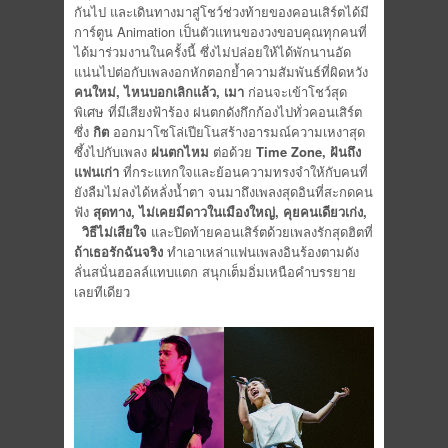
กันไป และเดินทางมาสู่โชว์ช่วงท้ายของคอนเสิร์ตได้มี
การ์ตูน Animation เป็นตัวแทนของวงขอบคุณทุกคนที่
ได้มาร่วมงานในครั้งนี้ ซึ่งไม่ปล่อยให้ได้พักนานอัด
แน่นไปต่อกับเพลงอกหักตอกย้ำความสัมพันธ์ที่ผิดหวัง
คนใหม่
, ไหนบอกเลิกแล้ว, เมา
ก่อนจะเข้าโชว์สุด
พิเศษ ที่มีเสียงฟ้าร้อง ฝนตกดังกึกก้องไปทั่วคอนเสิร์ต
ซึ่ง
กิต
ออกมาโซโล่เปียโนสร้างอารมณ์ความเหงาสุด
ซึ้งไปกับเพลง
ฝนตกไหม
ต่อด้วย
Time Zone, ฝันถึง
แฟนเก่า
ที่กระแทกใจและย้อนความทรงจำให้กับคนที่
ยังลืมไม่ลงได้หลั่งน้ำตา จนมาถึงเพลงสุดอินที่สะกดคน
ฟัง
สุดทาง
, ไม่เคยมีดาวในเมืองใหญ่, คุยคนเดียวเก่ง,
วิธีไม่เสียใจ
และปิดท้ายคอนเสิร์ตด้วยเพลงรักสุดฮิตที่
ถ้าเธอรักฉันจริง
ทำเอาเหล่าแฟนเพลงอินร้องตามดัง
ลั่นสนั่นฮอลล์แทบแตก สนุกเต็มอิ่มเหนือคำบรรยาย
เลยทีเดียว