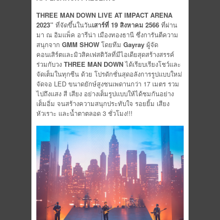
THREE MAN DOWN LIVE AT IMPACT ARENA
2023”
ที่จัดขึ้นในวัน
เสาร์ที่
19 สิงหาคม
2566
ที่ผ่าน
มา ณ อิมแพ็ค อารีน่า เมืองทองธานี ซึ่งการันตีความ
สนุกจาก
GMM SHOW
โดยทีม
Gayray
ผู้จัด
คอนเสิร์ตและมิวสิคเฟสติวัลที่มีไอเดียสุดสร้างสรรค์
ร่วมกับวง
THREE MAN DOWN
ได้เรียบเรียงโชว์และ
จัดเต็มในทุกซีน ด้วย โปรดักชั่นสุดอลังการรูปแบบใหม่
จัดจอ LED ขนาดยักษ์สูงชนเพดานกว่า 17 เมตร รวม
ไปถึงแสง สี เสียง อย่างเต็มรูปแบบให้ได้ชมกันอย่าง
เต็มอิ่ม จนสร้างความสนุกประทับใจ รอยยิ้ม เสียง
หัวเราะ และน้ำตาตลอด 3 ชั่วโมง!!!