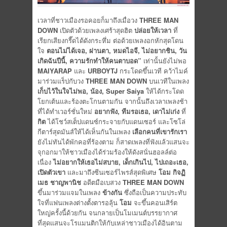
เวลาที่ชาวเมืองรอคอยก็มาถึงเมื่อวง
THREE MAN
DOWN
เปิดตัวด้วยเพลงเศร้าสุดฮิต
ปล่อยให้เวลา
ที่
เรียกเสียงกรี๊ดได้ดังกระหึ่ม ต่อด้วยเพลงอกหักสุดโดน
ใจ
ตอนไม่ได้เจอ
, ผ่านตา, หมดไอจี, ไม่อยากชิน, วัน
เกิดฉันปีนี้, ความรักทำให้คนตาบอด”
เท่านั้นยังไม่พอ
MAIYARAP
และ
URBOYTJ
กระโดดขึ้นเวที คว้าไมค์
มาร่วมแร็ปกับวง
THREE MAN DOWN
บนเวทีในเพลง
เก็บไว้ในใจไม่พอ
, น้อง, Super Saiya
ให้ได้กระโดด
โยกเต้นและร้องตะโกนตามกัน จากนั้นถึงเวลาเพลงช้า
ที่ได้ทำเวอร์ชั่นใหม่
อยากฟัง
, ทีมรอเธอ, เดาไม่เก่ง
ที่
กิต
ได้โชว์สเต็ปแดนซ์กระจายกับแดนเซอร์ และโซโล่
กีตาร์สุดมันส์ให้ได้เห็นกันในเพลง
เลือกคนที่เขารักเรา
ยังไม่ทันได้พักคอที่ร้องตาม ก็สาดเพลงที่ฟังแล้วแสนจะ
จุกอกมาให้ชาวเมืองได้ร่วมร้องให้ดังสนั่นฮอลล์ต่อ
เนื่อง
ไม่อยากให้เธอไม่สบาย
, เด็กเกินไป, ไปเถอะเธอ,
เปิดตัวเขา
และมาถึงซีนเซอร์ไพรส์สุดพิเศษ
โอม กิจฏิ
เมธ ชาญพานิช
อดีตมือเบสวง
THREE MAN DOWN
ขึ้นมาร่วมแจมในเพลง
ข้างกัน
ซึ่งถือเป็นความประทับ
ใจที่แฟนเพลงต่างตั้งตารอลุ้น
โอม
จะขึ้นคอนเสิร์ต
ใหญ่ครั้งนี้ด้วยกัน จนกลายเป็นโมเมนต์บรรยากาศ
ที่สุดแสนจะโรแมนติกให้กับเหล่าชาวเมืองได้อินตาม