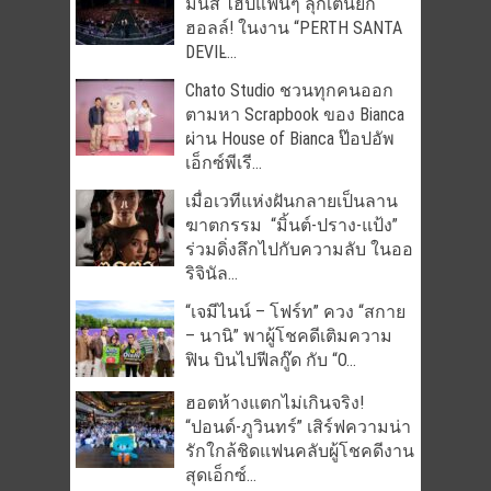
มันส์ ไฮป์แฟนๆ ลุกเต้นยก
ฮอลล์! ในงาน “PERTH SANTA
DEVIL̵...
Chato Studio ชวนทุกคนออก
ตามหา Scrapbook ของ Bianca
ผ่าน House of Bianca ป๊อปอัพ
เอ็กซ์พีเรี...
เมื่อเวทีแห่งฝันกลายเป็นลาน
ฆาตกรรม “มิ้นต์-ปราง-แป้ง”
ร่วมดิ่งลึกไปกับความลับ ในออ
ริจินัล...
“เจมีไนน์ – โฟร์ท” ควง “สกาย
– นานิ” พาผู้โชคดีเติมความ
ฟิน บินไปฟีลกู๊ด กับ “O...
ฮอตห้างแตกไม่เกินจริง!
“ปอนด์-ภูวินทร์” เสิร์ฟความน่า
รักใกล้ชิดแฟนคลับผู้โชคดีงาน
สุดเอ็กซ์...