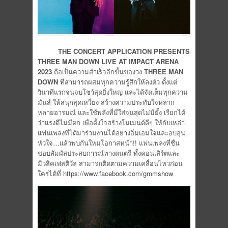
THE CONCERT APPLICATION PRESENTS
THREE MAN DOWN LIVE AT IMPACT ARENA
2023
ถือเป็นความสำเร็จอีกขั้นของวง
THREE MAN
DOWN
ที่สามารถผสมทุกความรู้สึกให้ลงตัว ตั้งแต่
วินาทีแรกจนจบโชว์สุดยิ่งใหญ่ และได้จัดเต็มทุกความ
มันส์ ให้สนุกสุดเหวี่ยง สร้างความประทับใจหลาก
หลายอารมณ์ และใช้พลังที่มีใส่จนสุดไม่มียั้ง เรียกได้
ว่าแรงดีไม่มีตก เพื่อตั้งใจสร้างโมเมนต์ดีๆ ให้กับเหล่า
แฟนเพลงที่ได้มาร่วมงานได้อย่างอิ่มเอมใจและอบอุ่น
หัวใจ…แล้วพบกันใหม่โอกาสหน้า!! แฟนเพลงที่ชื่น
ชอบสัมผัสประสบการณ์ทางดนตรี ทั้งคอนเสิร์ตและ
มิวสิคเฟสติวัล สามารถติดตามความเคลื่อนไหวก่อน
ใครได้ที่
https://www.facebook.com/gmmshow