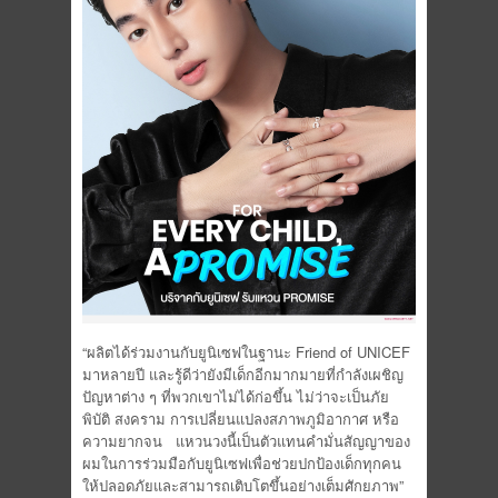
“ผลิตได้ร่วมงานกับยูนิเซฟในฐานะ Friend of UNICEF
มาหลายปี และรู้ดีว่ายังมีเด็กอีกมากมายที่กำลังเผชิญ
ปัญหาต่าง ๆ ที่พวกเขาไม่ได้ก่อขึ้น ไม่ว่าจะเป็นภัย
พิบัติ สงคราม การเปลี่ยนแปลงสภาพภูมิอากาศ หรือ
ความยากจน
แหวนวงนี้เป็นตัวแทนคำมั่นสัญญาของ
ผมในการร่วมมือกับยูนิเซฟเพื่อช่วยปกป้องเด็กทุกคน
ให้ปลอดภัยและสามารถเติบโตขึ้นอย่างเต็มศักยภาพ”