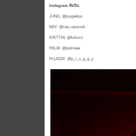
Instagram ศิลปิน
JUNG: @jungwboo
NAY: @nay.naranvik
KRITTIN: @kritxxn
PALM: @palmww
PLUGGY: @p_l_u_g_g_y