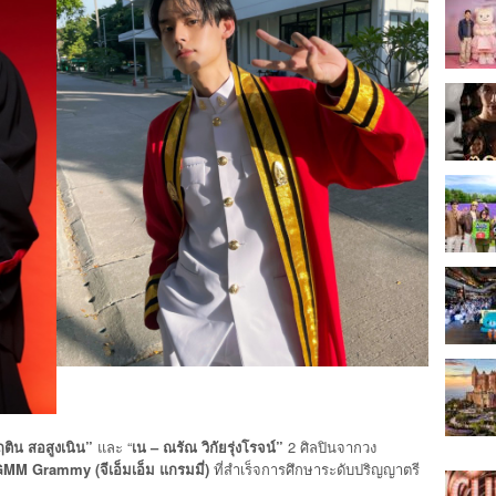
ฤติน สอสูงเนิน”
และ “
เน
– ณรัณ วิกัยรุ่งโรจน์”
2 ศิลปินจากวง
MM Grammy (จีเอ็มเอ็ม แกรมมี่)
ที่สำเร็จการศึกษาระดับปริญญาตรี