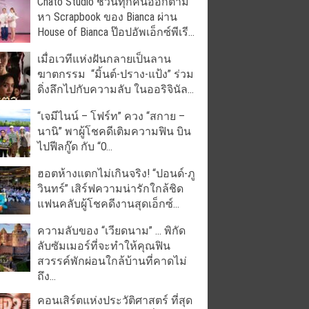
Chato Studio ชวนทุกคนออกตาม
หา Scrapbook ของ Bianca ผ่าน
House of Bianca ป๊อปอัพเอ็กซ์พีเรี...
เมื่อเวทีแห่งฝันกลายเป็นลาน
ฆาตกรรม “มิ้นต์-ปราง-แป้ง” ร่วม
ดิ่งลึกไปกับความลับ ในออริจินัล...
“เจมีไนน์ – โฟร์ท” ควง “สกาย –
นานิ” พาผู้โชคดีเติมความฟิน บิน
ไปฟีลกู๊ด กับ “O...
ฮอตห้างแตกไม่เกินจริง! “ปอนด์-ภู
วินทร์” เสิร์ฟความน่ารักใกล้ชิด
แฟนคลับผู้โชคดีงานสุดเอ็กซ์...
ความลับของ “เวียดนาม” … พิกัด
ลับซัมเมอร์ที่จะทำให้คุณฟิน
สวรรค์พักผ่อนใกล้บ้านที่คาดไม่
ถึง...
คอนเสิร์ตแห่งประวัติศาสตร์ ที่สุด