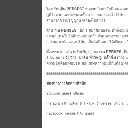
โดย
“กฤติน
PERSES”
จบจาก วิทยาลัยนิเทศศาสตร์ 
ภูมิใจมาก เพราะทุ่มเททั้งแรงกายและแรงใจให้กับก
สามารถคว้าปริญญามาครองได้สำเร็จ
ด้าน
“เน
PERSES”
อีก 1 สมาชิกของวง ที่เพิ่ง
สถาบันเทคโนโลยีพระจอมเกล้าเจ้าคุณทหารลาดกระบัง ไ
การพัฒนาตัวเอง จนได้มาเป็นศิลปินและได้ปริญญาบั
ซึ่งบรรยากาศในวันรับปริญญาของ
เน
PERSES
เป็
4 คน อย่าง
จั๋ง วิกร
,
ปาล์ม พีรวิชญ์
, ปลั๊กกี้ ธรากร
ความยินดีอย่างอบอุ่น ขอแสดงความยินดีกับทั้ง
########################################
ช่องทางการติดตามศิลปิน
Youtube: gnest_official
Instagram & Twitter & TikTok: @perses_official แ
Facebook: perses และ gnest