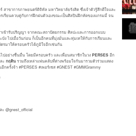
สาขาการภาพยนตร์ดิจิทัล มหาวิทยาลัยรังสิต ซึ่งเจ้าตัวรู้สึกดีใจและ
ารเรียนควบคู่กับการฝึกฝนตัวเองขณะเป็นศิลปินฝึกหัดของแกรมมี่ จน
ตบเท้าเข้ารับปริญญา จากคณะสถาปัตยกรรม ศิลปะและการออกแบบ
ปเมื่อวันก่อน ก็เป็นอีกคนที่มุ่งมั่นและทุ่มเทให้กับการเรียนและ
ตรมาให้ครอบครัวได้ภูมิใจอีกเช่นกัน
นไปอย่างชื่นมื่น โดยมีครอบครัว และเพื่อนสมาชิกในวง
PERSES
อีก
และ
กฤติน
รวมถึงเหล่าแฟนคลับที่ต่างพร้อมใจกันมารวมตัวร่วมแสดง
 2 คนอีกครั้งจ้า #PERSES #เพอร์เซส #GNEST #GMMGrammy
#
ละ @gnest_official