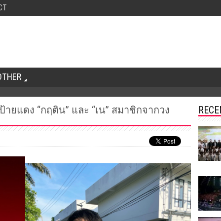
CT
OTHER
้ายแดง “กฤติน” และ “เน” สมาชิกจากวง
RECE