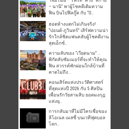
“เจมีไนน์ – โฟร์ท” ควง “สกาย
– นานิ” พาผู้โชคดีเติมความ
ฟิน บินไปฟีลกู๊ด กับ “O...
ฮอตห้างแตกไม่เกินจริง!
“ปอนด์-ภูวินทร์” เสิร์ฟความน่า
รักใกล้ชิดแฟนคลับผู้โชคดีงาน
สุดเอ็กซ์...
ความลับของ “เวียดนาม” …
พิกัดลับซัมเมอร์ที่จะทำให้คุณ
ฟิน สวรรค์พักผ่อนใกล้บ้านที่
คาดไม่ถึง...
คอนเสิร์ตแห่งประวัติศาสตร์
ที่สุดแห่งปี 2026 กับ 5 ศิลปิน
เพื่อนรักวัยสามสิบ ยอดมงกุฎ
แห่งยุ...
การกลับมาที่ไม่มีใครเชื่อของ
ลิโอเนล เมสซี่ บนเวทีฟุตบอล
โลก...