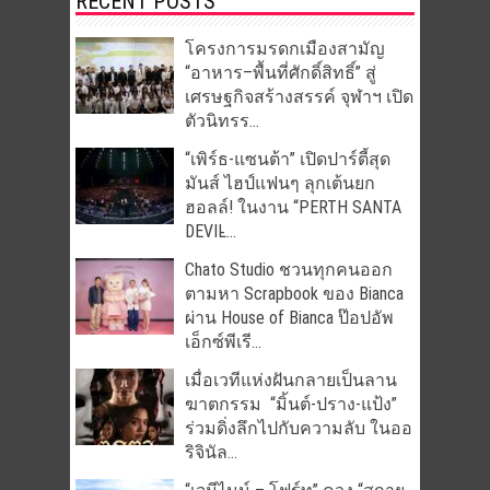
RECENT POSTS
โครงการมรดกเมืองสามัญ
“อาหาร–พื้นที่ศักดิ์สิทธิ์” สู่
เศรษฐกิจสร้างสรรค์ จุฬาฯ เปิด
ตัวนิทรร...
“เพิร์ธ-แซนต้า” เปิดปาร์ตี้สุด
มันส์ ไฮป์แฟนๆ ลุกเต้นยก
ฮอลล์! ในงาน “PERTH SANTA
DEVIL̵...
Chato Studio ชวนทุกคนออก
ตามหา Scrapbook ของ Bianca
ผ่าน House of Bianca ป๊อปอัพ
เอ็กซ์พีเรี...
เมื่อเวทีแห่งฝันกลายเป็นลาน
ฆาตกรรม “มิ้นต์-ปราง-แป้ง”
ร่วมดิ่งลึกไปกับความลับ ในออ
ริจินัล...