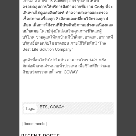
เกาหลี ด้วยบริการ Subscription รูปแบบใหม่ที่
ครอบคลุมการให้บริ
การถึงบ้านจากทีมงาน Cody ที่จะ
เดินทางไปดูแลผลิตภัณฑ์ ทำความสะอาดและตรวจ
เช็คสภาพเครื่
องทุก 2 เดือนและเปลี่ยนไส้กรองทุก 4
เดือน เพื่อการใช้งานที่มีประสิทธิ
ภาพอย่างต่อเนื่องและ
สม่ำเสมอ
โคเวย์มุ่งมั่นส่งเสริมคุณภาพชี
วิตแก่ผู้
บริโภค ช่วยดูแลให้ทุกบ้านมีน้ำดื่
มสะอาดและอากาศที่
บริสุทธิ์
ปลอดภัยไม่ขาดตอน ภายใต้วิสัยทัศน์ “The
Best Life Solution Company”
ลูกค้าที่สนใจรับโปรโมชัน สามารถโทร.1421 หรือ
ติดต่อตัวแทนจำหน่ายทั่
วประเทศ เพื่อชีวิตที่ดีกว่าเคย
ด้วยนวั
ตกรรมสุดล้ำจาก COWAY
BTS
,
COWAY
Tags:
[fbcomments]