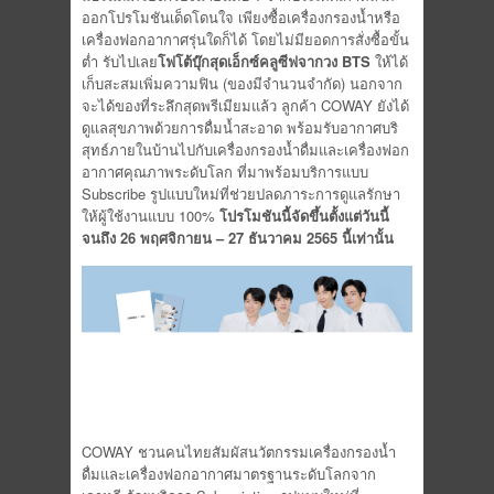
ออกโปรโมชันเด็ดโดนใจ เพียงซื้อเครื่องกรองน้ำหรื
อ
เครื่องฟอกอากาศรุ่นใดก็ได้ โดยไม่มียอดการสั่งซื้อขั้น
ต่ำ รับไปเลย
โฟโต้บุ๊กสุดเอ็กซ์คลู
ซีฟจากวง BTS
ให้ได้
เก็บสะสมเพิ่มความฟิน (ของมีจำนวนจำกัด) นอกจาก
จะได้ของที่ระลึกสุดพรี
เมียมแล้ว ลูกค้า COWAY ยังได้
ดูแลสุขภาพด้วยการดื่มน้ำ
สะอาด พร้อมรับอากาศบริ
สุทธ์ภายในบ้
านไปกับเครื่องกรองน้ำดื่
มและเครื่องฟอก
อากาศคุณภาพระดั
บโลก ที่มาพร้อมบริการแบบ
Subscribe รูปแบบใหม่ที่ช่วยปลดภาระการดู
แลรักษา
ให้ผู้ใช้งานแบบ 100%
โปรโมชันนี้จัดขึ้นตั้งแต่วันนี้
จนถึง 26 พฤศจิกายน – 27 ธันวาคม 2565 นี้เท่านั้น
COWAY ชวนคนไทยสัมผัสนวัตกรรมเครื่
องกรองน้ำ
ดื่มและเครื่
องฟอกอากาศมาตรฐานระดั
บโลกจาก