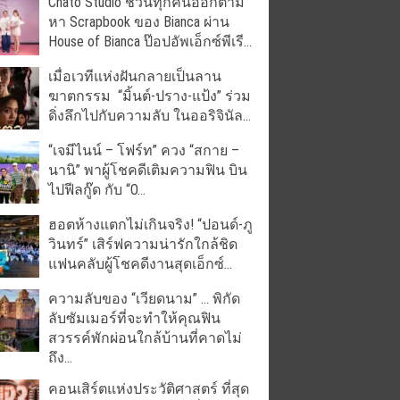
Chato Studio ชวนทุกคนออกตาม
หา Scrapbook ของ Bianca ผ่าน
House of Bianca ป๊อปอัพเอ็กซ์พีเรี...
เมื่อเวทีแห่งฝันกลายเป็นลาน
ฆาตกรรม “มิ้นต์-ปราง-แป้ง” ร่วม
ดิ่งลึกไปกับความลับ ในออริจินัล...
“เจมีไนน์ – โฟร์ท” ควง “สกาย –
นานิ” พาผู้โชคดีเติมความฟิน บิน
ไปฟีลกู๊ด กับ “O...
ฮอตห้างแตกไม่เกินจริง! “ปอนด์-ภู
วินทร์” เสิร์ฟความน่ารักใกล้ชิด
แฟนคลับผู้โชคดีงานสุดเอ็กซ์...
ความลับของ “เวียดนาม” … พิกัด
ลับซัมเมอร์ที่จะทำให้คุณฟิน
สวรรค์พักผ่อนใกล้บ้านที่คาดไม่
ถึง...
คอนเสิร์ตแห่งประวัติศาสตร์ ที่สุด