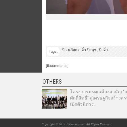
นิว นภัสสร
,
จิ๋ว ปิยนุช
,
นิวจิ๋ว
Tags:
[fbcomments]
OTHERS
โครงการมรดกเมืองสามัญ “อา
ศักดิ์สิทธิ์” สู่เศรษฐกิจสร้างส
เปิดตัวนิทรร...
Copyright © 2012 PRSociety.net. All Rights Reserved.