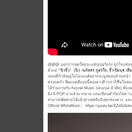
@@@ นอกจากลุคใหม่จะแซ่บเบอร์แรง ถูกใจแฟนๆแล้
ตัวแม่
“นิวจิ๋ว”
(นิว -นภัสสร ภูธรใจ, จิ๋ว-ปิยนุช เสื
เพลงที่กำลังอยู่ในโมเมนต์อยากจะมูฟออนถ้วนหน้า 
ครอบครัว ฟีดแบคดีแบบนี้สองสาวดีวาเราก็ชื่นใจสมก
ได้ร่วมงานกับ Kennel Music (เคนเนล มิวสิค) ทีมเพ
ฝั่ง K-POP มาแล้วมากมาย แถมเขียนคำร้องโดย “แม็ค 
สามารถติดตามได้แล้วทางสตรีมมิ่งทุกช่องทาง และร
Official WhiteMusic :
https://youtu.be/XZoSJlck