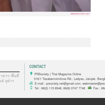
CONTACT
PRSociety | Thai Magazine Online
หาร–พื้นที่
516/1 Tesabarnnimitnue Rd., Ladyao, Jatujak, Bang
รรค์ จุฬาฯ
E-mail : prsociety.net@gmail.com, webmaster@prso
Tel : 66(2) 115 8548, 66(8) 0747 7748
Fax : 66(