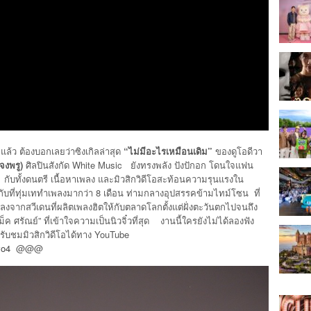
ว ต้องบอกเลยว่าซิงเกิลล่าสุด
“ไม่มีอะไรเหมือนเดิม”
ของดูโอดีวา
อจงพรู)
ศิลปินสังกัด White Music ยังทรงพลัง ปังปักอก โดนใจแฟน
กับทั้งดนตรี เนื้อหาเพลง และมิวสิกวิดีโอสะท้อนความรุนแรงใน
ับที่ทุ่มเททำเพลงมากว่า 8 เดือน ท่ามกลางอุปสรรคข้ามไทม์โซน ที่
ลงจากสวีเดนที่ผลิตเพลงฮิตให้กับตลาดโลกตั้งแต่ฝั่งตะวันตกไปจนถึง
ศรัณย์” ที่เข้าใจความเป็นนิวจิ๋วที่สุด งานนี้ใครยังไม่ได้ลองฟัง
ับชมมิวสิกวิดีโอได้ทาง YouTube
vo4
@@@