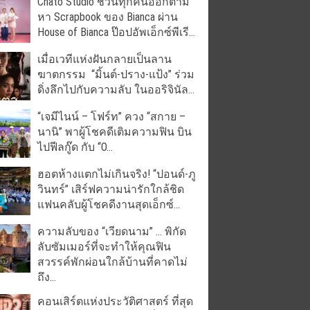
Chato Studio ชวนทุกคนออกตาม
หา Scrapbook ของ Bianca ผ่าน
House of Bianca ป๊อปอัพเอ็กซ์พีเรี...
เมื่อเวทีแห่งฝันกลายเป็นลาน
ฆาตกรรม “มิ้นต์-ปราง-แป้ง” ร่วม
ดิ่งลึกไปกับความลับ ในออริจินัล...
“เจมีไนน์ – โฟร์ท” ควง “สกาย –
นานิ” พาผู้โชคดีเติมความฟิน บิน
ไปฟีลกู๊ด กับ “O...
ฮอตห้างแตกไม่เกินจริง! “ปอนด์-ภู
วินทร์” เสิร์ฟความน่ารักใกล้ชิด
แฟนคลับผู้โชคดีงานสุดเอ็กซ์...
ความลับของ “เวียดนาม” … พิกัด
ลับซัมเมอร์ที่จะทำให้คุณฟิน
สวรรค์พักผ่อนใกล้บ้านที่คาดไม่
ถึง...
คอนเสิร์ตแห่งประวัติศาสตร์ ที่สุด