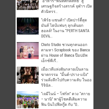
“อาหาร–พื้นที่ศักดิ์สิทธิ์” สู่
เศรษฐกิจสร้างสรรค์ จุฬาฯ เปิด
ตัวนิทรร...
“เพิร์ธ-แซนต้า” เปิดปาร์ตี้สุด
มันส์ ไฮป์แฟนๆ ลุกเต้นยก
ฮอลล์! ในงาน “PERTH SANTA
DEVIL̵...
Chato Studio ชวนทุกคนออก
ตามหา Scrapbook ของ Bianca
ผ่าน House of Bianca ป๊อปอัพ
เอ็กซ์พีเรี...
เมื่อเวทีแห่งฝันกลายเป็นลาน
ฆาตกรรม “มิ้นต์-ปราง-แป้ง”
ร่วมดิ่งลึกไปกับความลับ ในออ
ริจินัล...
“เจมีไนน์ – โฟร์ท” ควง “สกาย
– นานิ” พาผู้โชคดีเติมความ
ฟิน บินไปฟีลกู๊ด กับ “O...