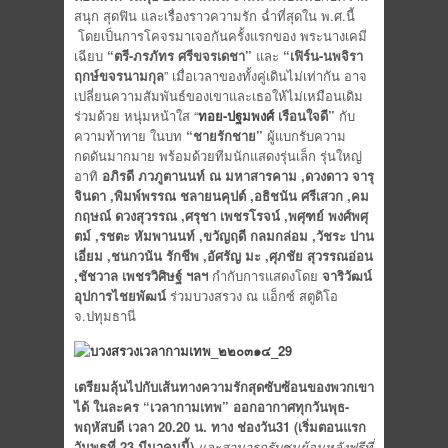
สนุก สุดฟิน และเรื่องราวความรัก ฉ่ำที่สุดใน พ.ศ.นี้
โดยเป็นการโคจรมาเจอกันครั้งแรกของ พระนางเคมี
เฉียบ
“ตรี-ภรภัทร ศรีขจรเดชา”
และ
“เฟิร์น
-นพจิรา
ฤกษ์ขจรนามกุล
” เมื่อเวลาของทั้งคู่เดินไม่เท่ากัน อาจ
เปลี่ยนความสัมพันธ์ของเขาและเธอให้ไม่เหมือนเดิม
ร่วมด้วย หนุ่มหน้าใส “
ทอย-ปฐมพงศ์
เรือนใจดี”
กับ
ความท้าทาย ในบท
“ชายรักชาย”
ผู้แบกรับความ
กดดันมากมาย พร้อมด้วยทีมนักแสดงรุ่นเล็ก รุ่นใหญ่
อาทิ
อภิรดี ภวภูตานนท์ ณ มหาสารคาม ,ดวงดาว จารุ
จินดา ,พิมพ์พรรณ ชลายนคุปต์ ,อธิชนัน ศรีเสวก ,คม
กฤษณ์ ดวงสุวรรณ ,ศรุชา เพชรโรจน์
,
พศุฑย์ พงศ์พศุ
ตม์ ,รชตะ หัมพานนท์ ,ขวัญฤดี กลมกล่อม ,วัชระ ปาน
เอี่ยม ,ชนกวนัน รักชีพ ,อัศรัญ มะ ,ศุภชัย สุวรรณอ่อน
,ชัชวาล เพชรวิศิษฐ์ ฯลฯ
กำกับการแสดงโดย
จาริวัฒน์
อุปการไชยพัฒน์
ร่วมบวงสรวง ณ แอ็กซ์ สตูดิโอ
จ.ปทุมธานี
เตรียมลุ้นไปกับเส้นทางความรักสุดซับซ้อนของพวกเขา
ได้ ในละคร “เวลากามเทพ” ออกอากาศทุกวันพุธ
-
พฤหัสบดี เวลา 20.20 น. ทาง ช่องวัน
31 (เริ่มตอนแรก
วันพุธที่ 23 มีนาคมนี้)
และสามารถรับชมย้อนหลังฟรีที่