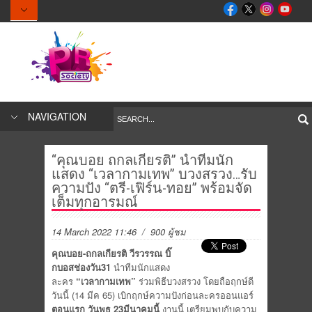
NAVIGATION
“คุณบอย ถกลเกียรติ” นำทีมนัก
แสดง “เวลากามเทพ” บวงสรวง…รับ
ความปัง “ตรี-เฟิร์น-ทอย” พร้อมจัด
เต็มทุกอารมณ์
14 March 2022 11:46
/ 900 ผู้ชม
คุณบอย
-ถกลเกียรติ วีรวรรณ บิ๊
กบอสช่องวัน31
นำทีมนักแสดง
ละคร
“เวลากามเทพ”
ร่วมพิธีบวงสรวง โดยถือฤกษ์ดี
วันนี้ (14 มีค 65) เบิกฤกษ์ความปังก่อนละครออนแอร์
ตอนแรก วันพุธ
23
มีนาคมนี้
งานนี้ เตรียมพบกับความ