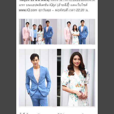
แรก บนแอปพลิเคชัน
iQiyi (อ้ายฉีอี้) และเว็บไซต์
www.iQ.com
ทุกวันพุธ – พฤหัสบดี เวลา 22:20 น.