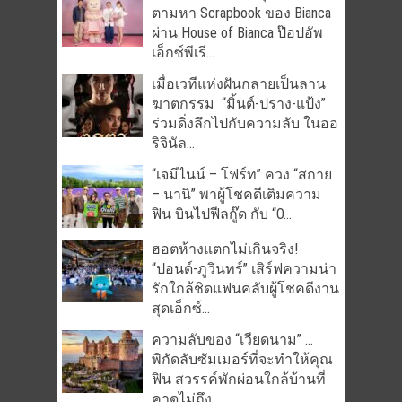
ตามหา Scrapbook ของ Bianca
ผ่าน House of Bianca ป๊อปอัพ
เอ็กซ์พีเรี...
เมื่อเวทีแห่งฝันกลายเป็นลาน
ฆาตกรรม “มิ้นต์-ปราง-แป้ง”
ร่วมดิ่งลึกไปกับความลับ ในออ
ริจินัล...
“เจมีไนน์ – โฟร์ท” ควง “สกาย
– นานิ” พาผู้โชคดีเติมความ
ฟิน บินไปฟีลกู๊ด กับ “O...
ฮอตห้างแตกไม่เกินจริง!
“ปอนด์-ภูวินทร์” เสิร์ฟความน่า
รักใกล้ชิดแฟนคลับผู้โชคดีงาน
สุดเอ็กซ์...
ความลับของ “เวียดนาม” …
พิกัดลับซัมเมอร์ที่จะทำให้คุณ
ฟิน สวรรค์พักผ่อนใกล้บ้านที่
คาดไม่ถึง...