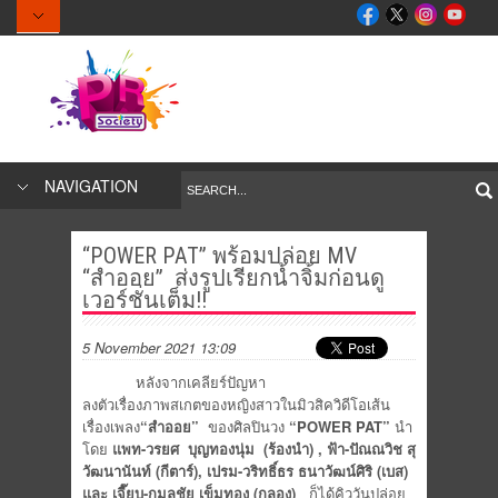
NAVIGATION
“POWER PAT” พร้อมปล่อย MV
“สำออย” ส่งรูปเรียกน้ำจิ้มก่อนดู
เวอร์ชั่นเต็ม!!
5 November 2021 13:09
หลังจากเคลียร์ปัญหา
ลงตัวเรื่
องภาพสเกตของหญิงสาวในมิวสิควิ
ดีโอเส้น
เรื่องเพลง
“สำออย”
ของศิลปินวง
“
POWER PAT”
นำ
โดย
แพท-วรยศ
บุญทองนุ่ม
(
ร้องนำ)
,
ฟ้า-ปัณณวิช สุ
วัฒนานันท์ (กีตาร์)
,
เปรม-วริทธิ์ธร ธนาวัฒน์ศิริ (เบส)
และ เจี๊ยบ-กมลชัย เข็มทอง (กลอง)
ก็ได้คิววันปล่อย