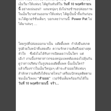
เอ็มวีมาให้
แฟนๆ ได้ดูกันทันทีใน
วันที่ 10 พฤศจิกายน
นี้
อย่างแน่นอน!!
แถมหนุ่มๆ ยังไม่รอช้าขอปล่อยภาพ
ในเอ็มวี
บางส่วนออกมาให้แฟนๆ ได้ดูเป็นน้ำจิ้มกันก่อน
จะได้ดู
เวอร์ชั่นเต็มๆ
บอกเลยว่างานนี้
Power Pat
ไม่
ได้มาเล่นๆ …
โดยรูปที่ปล่อยออกมาเป็น
แด๊ดดี้แพท
กำลังยืนสเกต
รูปด้วยใบหน้าที่
แสดงถึง
ความรักความคิดถึงอย่างสุด
หัวใจ
ซึ่งยังไม่ได้รับการเปิดเผยว่
าเป็นใคร
แต่
เอ๊ะ
!!
งานนี้
บรรดาสาวกของหนุ่มแพทต้
องลองไปลุ้นกัน
ดูว่าสาวปริ
ศนาในรูปของแด๊ดดี้แพท นั้นเป็นใคร
?
แล้วเรื่องราวในเอ็มวีหนุ่มๆ เค้าจะสำออยให้แฟนๆ
สำลักความคิดถึงได้ขนาดไหน
?
เตรียมปักหมุดติดตาม
ชมเอ็มวี
เพลง
“สำออย”
เวอร์ชั่นเต็มพร้อมกันได้ใน
วันที่ 10 พฤศจิกายนนี้
จร้า…