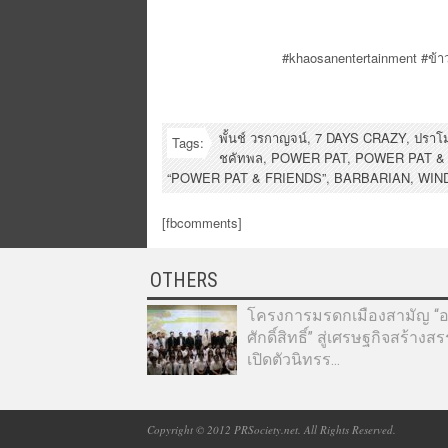
#khaosanentertainment #ข้าวส
พั้นช์ วรกาญจน์
,
7 DAYS CRAZY
,
ปราโม
Tags:
ชคัทพล
,
POWER PAT
,
POWER PAT &
“POWER PAT & FRIENDS”
,
BARBARIAN
,
WIND
[fbcomments]
OTHERS
โครงการมรดกเมืองสามัญ “อา
ศักดิ์สิทธิ์” สู่เศรษฐกิจสร้างส
เปิดตัวนิทรร...
Copyright © 2012 PRSociety.net. All Rights Reserved.