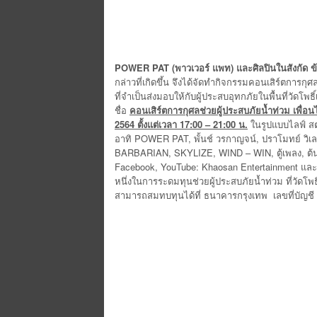
POWER PAT (พาวเวอร์ แพท) และศิลปินในสังกัด ข้
กล่าวที่เกิดขึ้น จึงได้จัดทำกิจกรรมคอนเสิร์ตการกุ
ที่จำเป็นส่งมอบให้กับผู้ประสบอุทกภัยในพื้นที่วัดโพ
ชื่อ
คอนเสิร์ตการกุศลช่วยผู้ประสบภัยน้ำท่วม เพื่อน
2564 ตั้งแต่เวลา 17:00 – 21:00 น.
ในรูปแบบไลฟ์ สตร
อาทิ POWER PAT, พั้นช์ วรกาญจน์, ปราโมทย์ วิ
BARBARIAN, SKYLIZE, WIND – WIN, ตู้เพลง, ต้นข
Facebook, YouTube: Khaosan Entertainment และ 
หนึ่งในการระดมทุนช่วยผู้ประสบภัยน้ำท่วม ที่วัดโพธ
สามารถสมทบทุนได้ที่ ธนาคารกรุงเทพ เลขที่บัญชี 47