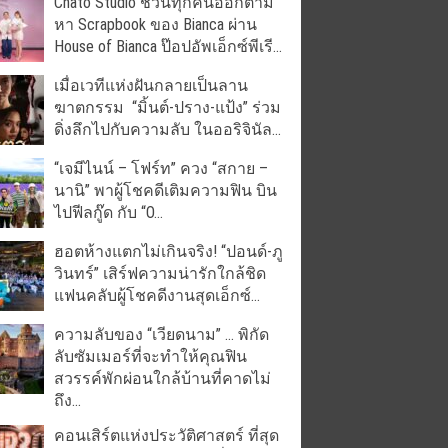
Chato Studio ชวนทุกคนออกตาม
หา Scrapbook ของ Bianca ผ่าน
House of Bianca ป๊อปอัพเอ็กซ์พีเรี...
เมื่อเวทีแห่งฝันกลายเป็นลาน
ฆาตกรรม “มิ้นต์-ปราง-แป้ง” ร่วม
ดิ่งลึกไปกับความลับ ในออริจินัล...
“เจมีไนน์ – โฟร์ท” ควง “สกาย –
นานิ” พาผู้โชคดีเติมความฟิน บิน
ไปฟีลกู๊ด กับ “O...
ฮอตห้างแตกไม่เกินจริง! “ปอนด์-ภู
วินทร์” เสิร์ฟความน่ารักใกล้ชิด
แฟนคลับผู้โชคดีงานสุดเอ็กซ์...
ความลับของ “เวียดนาม” … พิกัด
ลับซัมเมอร์ที่จะทำให้คุณฟิน
สวรรค์พักผ่อนใกล้บ้านที่คาดไม่
ถึง...
คอนเสิร์ตแห่งประวัติศาสตร์ ที่สุด