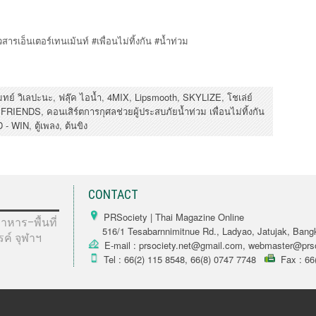
ารเอ็นเตอร์เทนเม้นท์ #เพื่อนไม่ทิ้งกัน #น้ำท่วม
ทย์ วิเลปะนะ
,
ฟลุ๊ค ไอน้ำ
,
4MIX
,
Lipsmooth
,
SKYLIZE
,
โชเล่ย์
 FRIENDS
,
คอนเสิร์ตการกุศลช่วยผู้ประสบภัยน้ำท่วม เพื่อนไม่ทิ้งกัน
 - WIN
,
ตู้เพลง
,
ต้นขิง
CONTACT
PRSociety | Thai Magazine Online
หาร–พื้นที่
516/1 Tesabarnnimitnue Rd., Ladyao, Jatujak, Bang
รรค์ จุฬาฯ
E-mail : prsociety.net@gmail.com, webmaster@prso
Tel : 66(2) 115 8548, 66(8) 0747 7748
Fax : 66(