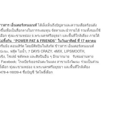
าวสาร เอ็นเตอร์เทนเมนท์
ได้เล็งเห็นถึงปัญหาและความเดือดร้อนดัง
ศลขึ้นเพื่อเป็นสื่อกลางในการระดมทุน จัดหาและนำรายได้ รวมทั้งของใช้
ธิ์เผือก ทุ่งมะขามหย่อง จ.พระนครศรีอยุธยา และพื้นที่ใกล้เคียง ภายใต้
ไม่ทิ้งกัน
“POWER PAT & FRIENDS” ในวันอาทิตย์ ที่ 17 ตุลาคม
ีมมิง คอนเสิร์ต โดยมีศิลปินในสังกัด ข้าวสาร เอ็นเตอร์เทนเมนท์
เลปะนะ, ฟลุ๊ค ไอน้ำ, 7 DAYS CRAZY, 4MIX, LIPSMOOTH,
ิง, โชเล่ย์ ชคัทพล และศิลปินอื่น ๆ อีกมากมาย รับชมผ่านทาง
Facebook: โรงเบียร์เยอรมันตะวันแดง สาขาแจ้งวัฒนะ ร่วมเป็นส่วน
ิ์เผือก ทุ่งมะขามหย่อง จ.พระนครศรีอยุธยา และพื้นที่ใกล้เคียง
8-4-16039-4 ชื่อบัญชี วัดโพธิ์เผือก