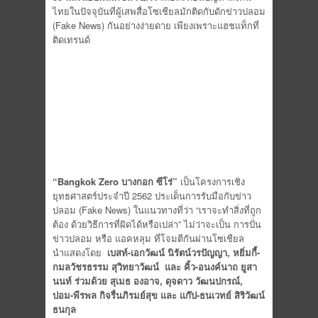
ไทยในปัจจุบันที่ผู้เสพสื่อโซเชียลมักติดกับดักข่าวปลอม
(Fake News) กันอย่างง่ายดาย เพียงเพราะแฮชแท็กที่
ติดเทรนด์
“Bangkok Zero
บางกอก ซีโร่”
เป็นโครงการเชิง
ยุทธศาสตร์ประจำปี 2562 ประเด็นการรับมือกับข่าว
ปลอม (Fake News) ในแนวทางที่ว่า “เราจะทำสิ่งที่ถูก
ต้อง ด้วยวิธีการที่ผิดได้หรือเปล่า” ไม่ว่าจะเป็น การปั่น
ข่าวปลอม หรือ แอคหลุม ที่โจมตีกันผ่านโซเชียล
นำแสดงโดย
เบสท์-เอกวัฒน์ นิรัตน์วรปัญญา, หยิ่มกี้-
กมลวัชรธรรม สุวิทยาวัฒน์ และ คิ้ว-อนงค์นาถ ยูสา
นนท์ ร่วมด้วย สุเมธ องอาจ, ดุจดาว วัฒนปกรณ์,
ปอม-พีรพล กิจรื่นภิรมย์สุข และ แก๊ป-ธนเวทย์ สิริวัฒน์
ธนกุล