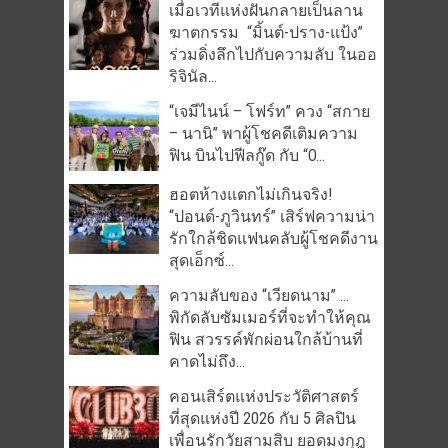
เมื่อเวทีแห่งฝันกลายเป็นลาน
ฆาตกรรม “มิ้นต์-ปราง-แป้ง”
ร่วมดิ่งลึกไปกับความลับ ในออ
ริจินัล...
“เจมีไนน์ – โฟร์ท” ควง “สกาย
– นานิ” พาผู้โชคดีเติมความ
ฟิน บินไปฟีลกู๊ด กับ “O...
ฮอตห้างแตกไม่เกินจริง!
“ปอนด์-ภูวินทร์” เสิร์ฟความน่า
รักใกล้ชิดแฟนคลับผู้โชคดีงาน
สุดเอ็กซ์...
ความลับของ “เวียดนาม” …
พิกัดลับซัมเมอร์ที่จะทำให้คุณ
ฟิน สวรรค์พักผ่อนใกล้บ้านที่
คาดไม่ถึง...
คอนเสิร์ตแห่งประวัติศาสตร์
ที่สุดแห่งปี 2026 กับ 5 ศิลปิน
เพื่อนรักวัยสามสิบ ยอดมงกุฎ