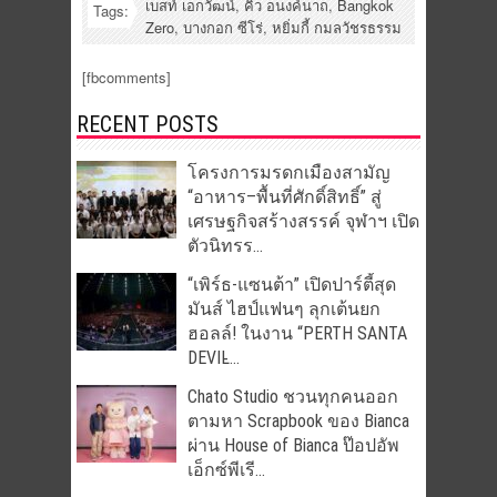
เบสท์ เอกวัฒน์
,
คิ้ว อนงค์นาถ
,
Bangkok
Tags:
Zero
,
บางกอก ซีโร่
,
หยิ่มกี้ กมลวัชรธรรม
[fbcomments]
RECENT POSTS
โครงการมรดกเมืองสามัญ
“อาหาร–พื้นที่ศักดิ์สิทธิ์” สู่
เศรษฐกิจสร้างสรรค์ จุฬาฯ เปิด
ตัวนิทรร...
“เพิร์ธ-แซนต้า” เปิดปาร์ตี้สุด
มันส์ ไฮป์แฟนๆ ลุกเต้นยก
ฮอลล์! ในงาน “PERTH SANTA
DEVIL̵...
Chato Studio ชวนทุกคนออก
ตามหา Scrapbook ของ Bianca
ผ่าน House of Bianca ป๊อปอัพ
เอ็กซ์พีเรี...