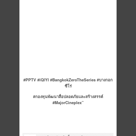
#PPTV #iQIYI #BangkokZeroTheSeries #
บางกอก
ซีโร่
#กองทุนพัฒนาสื่อปลอดภัยและสร้างสรรค์
#
MajorCineplex”